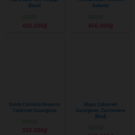
Blend
Salento
Được xếp
Được xếp
420.000
₫
450.000
₫
hạng
5
5 sao
hạng
5
5 sao
Santa Carolina Reserva
Mapu Cabernet
Cabernet Sauvignon
Sauvignon, Carmenere
[Red]
Được xếp
335.000
₫
hạng
5
5 sao
Được xếp