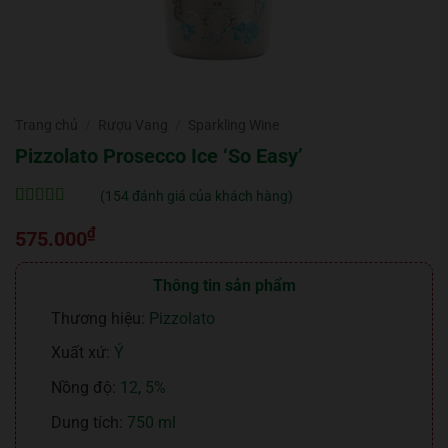
Trang chủ
/
Rượu Vang
/
Sparkling Wine
Pizzolato Prosecco Ice ‘So Easy’
(
154
đánh giá của khách hàng)
5
154
trên 5 dựa
₫
trên
đánh
575.000
giá
Thông tin sản phẩm
Thương hiệu:
Pizzolato
Xuất xứ:
Ý
Nồng độ:
12
,
5%
Dung tích:
750 ml