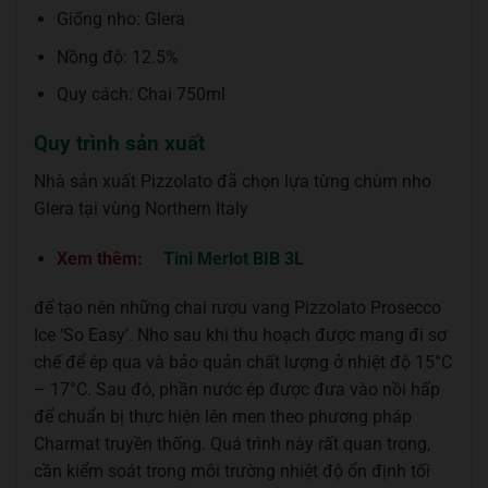
Giống nho: Glera
Nồng độ: 12.5%
Quy cách: Chai 750ml
Quy trình sản xuất
Nhà sản xuất Pizzolato đã chọn lựa từng chùm nho
Glera tại vùng Northern Italy
Xem thêm:
Tini Merlot BIB 3L
để tạo nên những chai rượu vang Pizzolato Prosecco
Ice ‘So Easy’. Nho sau khi thu hoạch được mang đi sơ
chế để ép qua và bảo quản chất lượng ở nhiệt độ 15°C
– 17°C. Sau đó, phần nước ép được đưa vào nồi hấp
để chuẩn bị thực hiện lên men theo phương pháp
Charmat truyền thống. Quá trình này rất quan trọng,
cần kiểm soát trong môi trường nhiệt độ ổn định tối