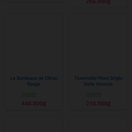
265.000
₫
hạng
5
5 sao
Le Bordeaux de Citran
Tavernello Pinot Grigio
Rouge
Delle Venezie
Được xếp
Được xếp
440.000
₫
210.000
₫
hạng
5
5 sao
hạng
5
5 sao