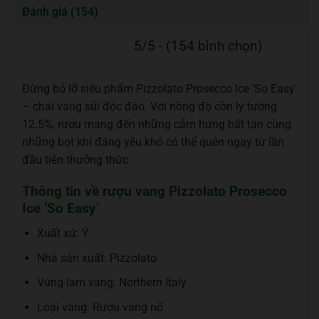
Đánh giá (154)
5/5 - (154 bình chọn)
Đừng bỏ lỡ siêu phẩm Pizzolato Prosecco Ice ‘So Easy’
– chai vang sủi độc đáo. Với nồng độ cồn lý tưởng
12.5%, rượu mang đến những cảm hứng bất tận cùng
những bọt khí đáng yêu khó có thể quên ngay từ lần
đầu tiên thưởng thức.
Thông tin về rượu vang Pizzolato Prosecco
Ice ‘So Easy’
Xuất xứ: Ý
Nhà sản xuất: Pizzolato
Vùng làm vang: Northern Italy
Loại vang: Rượu vang nổ