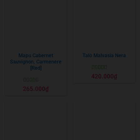
Mapu Cabernet
Talò Malvasia Nera
Sauvignon, Carmenere
[Red]
Được xếp
420.000
₫
hạng
5
5 sao
Được xếp
265.000
₫
hạng
5
5 sao