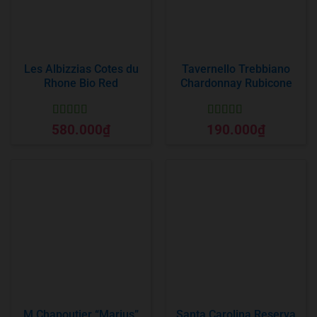
Les Albizzias Cotes du
Tavernello Trebbiano
Rhone Bio Red
Chardonnay Rubicone
Được xếp
Được xếp
580.000
₫
190.000
₫
hạng
5
5 sao
hạng
5
5 sao
M.Chapoutier “Marius”
Santa Carolina Reserva