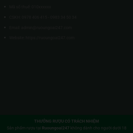
Mã số thuế: 010xxxxxx
CSKH: 0978 406 415 - 0983 34 50 34
Email: admin@ruoungoai247.com
Website:
https://ruoungoai247.com
THƯỞNG RƯỢU CÓ TRÁCH NHIỆM
Sản phẩm rượu tại
Ruoungoai247
không dành cho người dưới 18