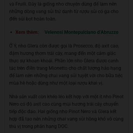
và Fruili. Đây là giống nho chuyên dùng để làm nên
những dòng vang sủi trứ danh từ rượu sủi có ga cho
đến sủi bọt hoàn toàn.
Xem thêm:
Velenosi Montepulciano d’Abruzzo
Ở Ý, nho Glera còn được gọi là Prosecco, độ axit cao,
đậm hương thơm trái cây, mang đến một cảm giác
thực sự khoan khoái. Phần lớn nho Glera được canh
tác trên điền trang Mionetto cho chất lượng hảo hạng
để làm nên những chai vang sủi tuyệt vời cho bữa tiệc
mùa hè hoặc dùng như một loại rượu khai vị.
Nhà sản xuất còn khéo léo kết hợp với một ít nho Pinot
Nero có độ axit cao cùng mùi hương trái cây chuyển
tiếp độc đáo. Hai giống nho Pinot Nero và Glera kết
hợp đã tạo nên những chai vang sủi hồng khô vô cùng
thú vị trong phân hạng DOC.