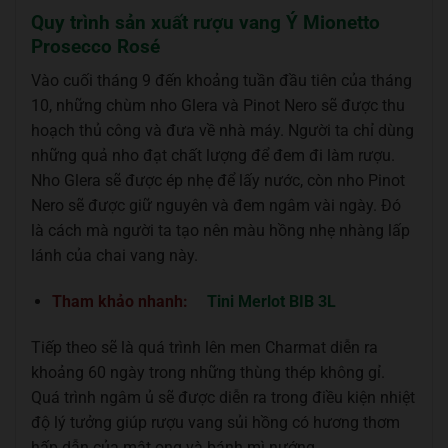
Quy trình sản xuất rượu vang Ý Mionetto
Prosecco Rosé
Vào cuối tháng 9 đến khoảng tuần đầu tiên của tháng
10, những chùm nho Glera và Pinot Nero sẽ được thu
hoạch thủ công và đưa về nhà máy. Người ta chỉ dùng
những quả nho đạt chất lượng để đem đi làm rượu.
Nho Glera sẽ được ép nhẹ để lấy nước, còn nho Pinot
Nero sẽ được giữ nguyên và đem ngâm vài ngày. Đó
là cách mà người ta tạo nên màu hồng nhẹ nhàng lấp
lánh của chai vang này.
Tham khảo nhanh:
Tini Merlot BIB 3L
Tiếp theo sẽ là quá trình lên men Charmat diễn ra
khoảng 60 ngày trong những thùng thép không gỉ.
Quá trình ngâm ủ sẽ được diễn ra trong điều kiện nhiệt
độ lý tưởng giúp rượu vang sủi hồng có hương thơm
hấp dẫn của mật ong và bánh mì nướng.