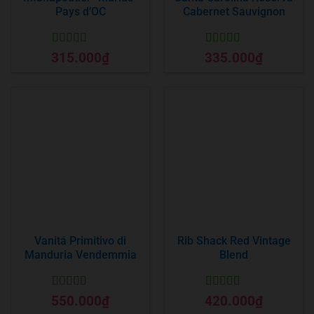
Pays d’OC
Cabernet Sauvignon
Được xếp
Được xếp
315.000
₫
335.000
₫
hạng
5
5 sao
hạng
5
5 sao
Vanitá Primitivo di
Rib Shack Red Vintage
Manduria Vendemmia
Blend
Được xếp
Được xếp
550.000
₫
420.000
₫
hạng
5
5 sao
hạng
5
5 sao