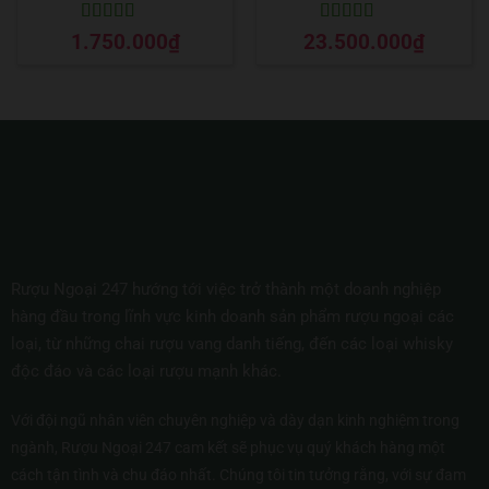
Được xếp
Được xếp
1.750.000
₫
23.500.000
₫
hạng
5
5 sao
hạng
5
5 sao
Rượu Ngoại 247 hướng tới việc trở thành một doanh nghiệp
hàng đầu trong lĩnh vực kinh doanh sản phẩm rượu ngoại các
loại, từ những chai rượu vang danh tiếng, đến các loại whisky
độc đáo và các loại rượu mạnh khác.
Với đội ngũ nhân viên chuyên nghiệp và dày dạn kinh nghiệm trong
ngành, Rượu Ngoại 247 cam kết sẽ phục vụ quý khách hàng một
cách tận tình và chu đáo nhất. Chúng tôi tin tưởng rằng, với sự đam