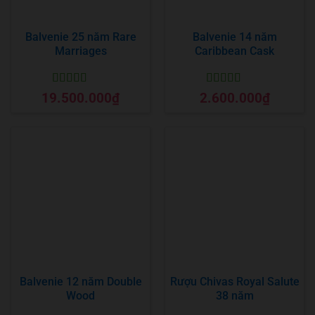
Balvenie 25 năm Rare
Balvenie 14 năm
Marriages
Caribbean Cask
Được xếp
Được xếp
19.500.000
₫
2.600.000
₫
hạng
5
5 sao
hạng
5
5 sao
Balvenie 12 năm Double
Rượu Chivas Royal Salute
Wood
38 năm