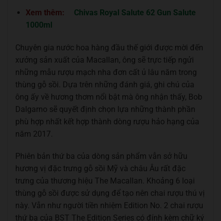
Xem thêm:
Chivas Royal Salute 62 Gun Salute
1000ml
Chuyên gia nước hoa hàng đầu thế giới được mời đến
xưởng sản xuất của Macallan, ông sẽ trực tiếp ngửi
những mẫu rượu mạch nha đơn cất ủ lâu năm trong
thùng gỗ sồi. Dựa trên những đánh giá, ghi chú của
ông ấy về hương thơm nổi bật mà ông nhận thấy, Bob
Dalgarno sẽ quyết định chọn lựa những thành phần
phù hợp nhất kết hợp thành dòng rượu hảo hạng của
năm 2017.
Phiên bản thứ ba của dòng sản phẩm vẫn sở hữu
hương vị đặc trưng gỗ sồi Mỹ và châu Âu rất đặc
trưng của thương hiệu The Macallan. Khoảng 6 loại
thùng gỗ sồi được sử dụng để tạo nên chai rượu thú vị
này. Vẫn như người tiền nhiệm Edition No. 2 chai rượu
thứ ba của BST The Edition Series có đính kèm chữ ký