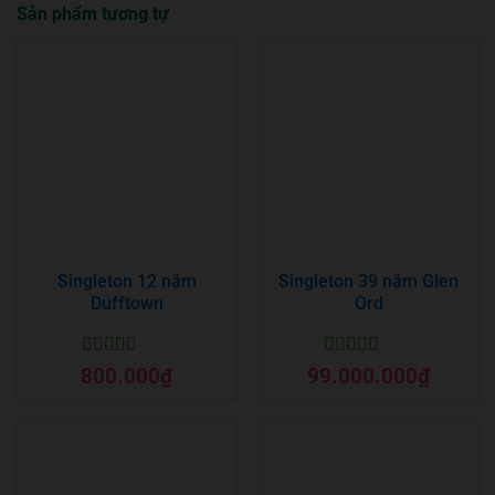
Sản phẩm tương tự
Singleton 12 năm
Singleton 39 năm Glen
Dufftown
Ord
Được xếp
Được xếp
800.000
₫
99.000.000
₫
hạng
5
5 sao
hạng
5
5 sao