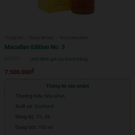
Trang chủ
/
Rượu Whisky
/
Rượu Macallan
Macallan Edition No. 3
(
445
đánh giá của khách hàng)
5
445
trên 5 dựa
₫
trên
đánh
7.500.000
giá
Thông tin sản phẩm
Thương hiệu:
Macallan
Xuất xứ:
Scotland
Nồng độ:
3%
,
48
Dung tích:
700 ml