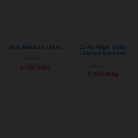
Rượu Macallan Lumina
Chivas Regal 18 năm
Japanese Oak Finish
Được xếp
2.950.000
₫
hạng
5
5 sao
Được xếp
3.300.000
₫
hạng
5
5 sao