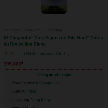
Trang chủ
/
Rượu Vang
/
Vang Pháp
M.Chapoutier “Les Vignes de Bila Haut” Côtes
du Roussillon Blanc
(
308
đánh giá của khách hàng)
5
308
trên 5 dựa
₫
trên
đánh
395.000
giá
Thông tin sản phẩm
Thương hiệu:
M. Chapoutier
Xuất xứ:
Pháp
Loại vang:
Vang trắng