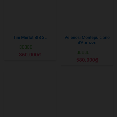
Tini Merlot BIB 3L
Velenosi Montepulciano
d’Abruzzo
Được xếp
360.000
₫
hạng
5
5 sao
Được xếp
580.000
₫
hạng
5
5 sao