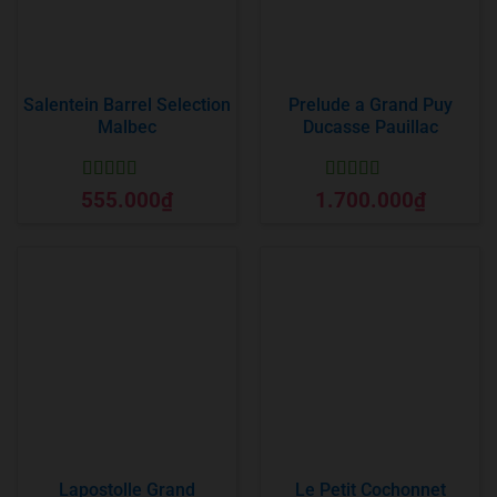
Salentein Barrel Selection
Prelude a Grand Puy
Malbec
Ducasse Pauillac
Được xếp
Được xếp
555.000
₫
1.700.000
₫
hạng
5
5 sao
hạng
5
5 sao
Lapostolle Grand
Le Petit Cochonnet