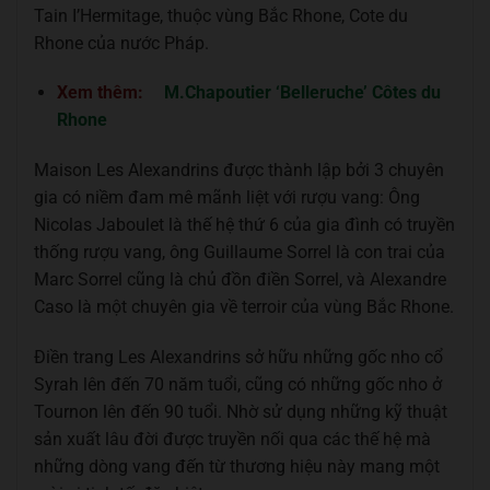
Tain I’Hermitage, thuộc vùng Bắc Rhone, Cote du
Rhone của nước Pháp.
Xem thêm:
M.Chapoutier ‘Belleruche’ Côtes du
Rhone
Maison Les Alexandrins được thành lập bởi 3 chuyên
gia có niềm đam mê mãnh liệt với rượu vang: Ông
Nicolas Jaboulet là thế hệ thứ 6 của gia đình có truyền
thống rượu vang, ông Guillaume Sorrel là con trai của
Marc Sorrel cũng là chủ đồn điền Sorrel, và Alexandre
Caso là một chuyên gia về terroir của vùng Bắc Rhone.
Điền trang Les Alexandrins sở hữu những gốc nho cổ
Syrah lên đến 70 năm tuổi, cũng có những gốc nho ở
Tournon lên đến 90 tuổi. Nhờ sử dụng những kỹ thuật
sản xuất lâu đời được truyền nối qua các thế hệ mà
những dòng vang đến từ thương hiệu này mang một