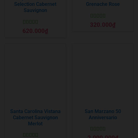
Selection Cabernet
Grenache Rose
Sauvignon
Được xếp
320.000
₫
hạng
5
5 sao
Được xếp
620.000
₫
hạng
5
5 sao
Santa Carolina Vistana
San Marzano 50
Cabernet Sauvignon
Anniversario
Merlot
Được xếp
2.000.000
₫