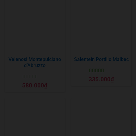
Velenosi Montepulciano
Salentein Portillo Malbec
d’Abruzzo
Được xếp
335.000
₫
hạng
5
5 sao
Được xếp
580.000
₫
hạng
5
5 sao