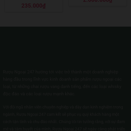
hạng
5
5 sao
Được xếp
235.000
₫
hạng
5
5 sao
Rượu Ngoại 247 hướng tới việc trở thành một doanh nghiệp
hàng đầu trong lĩnh vực kinh doanh sản phẩm rượu ngoại các
loại, từ những chai rượu vang danh tiếng, đến các loại whisky
độc đáo và các loại rượu mạnh khác.
Với đội ngũ nhân viên chuyên nghiệp và dày dạn kinh nghiệm trong
ngành, Rượu Ngoại 247 cam kết sẽ phục vụ quý khách hàng một
cách tận tình và chu đáo nhất. Chúng tôi tin tưởng rằng, với sự đam
mê và tâm huyết của mình, Rượu Ngoại 247 sẽ ngày càng phát triển