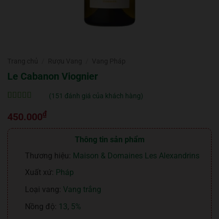
Trang chủ
/
Rượu Vang
/
Vang Pháp
Le Cabanon Viognier
(
151
đánh giá của khách hàng)
5
151
trên 5 dựa
₫
trên
đánh
450.000
giá
Thông tin sản phẩm
Thương hiệu:
Maison & Domaines Les Alexandrins
Xuất xứ:
Pháp
Loại vang:
Vang trắng
Nồng độ:
13
,
5%