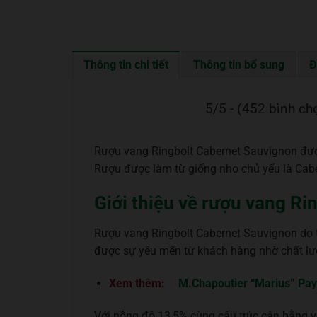
Thông tin chi tiết
Thông tin bổ sung
Đ
5/5 - (452 bình ch
Rượu vang Ringbolt Cabernet Sauvignon được
Rượu được làm từ giống nho chủ yếu là Cab
Giới thiệu về rượu vang Ri
Rượu vang Ringbolt Cabernet Sauvignon do t
được sự yêu mến từ khách hàng nhờ chất lư
Xem thêm:
M.Chapoutier “Marius” Pay
Với nồng độ 13,5% cùng cấu trúc cân bằng v