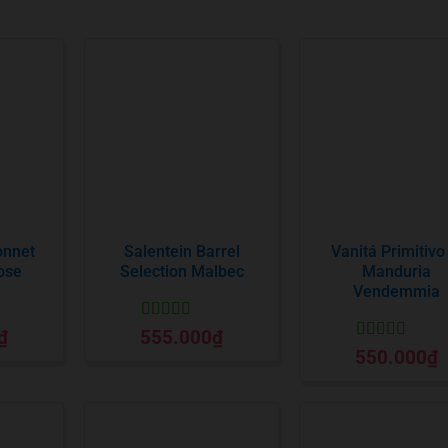
onnet
Salentein Barrel
Vanitá Primitivo
ose
Selection Malbec
Manduria
Vendemmia
Được xếp
₫
555.000
₫
o
hạng
5
5 sao
Được xếp
550.000
₫
hạng
5
5 sao