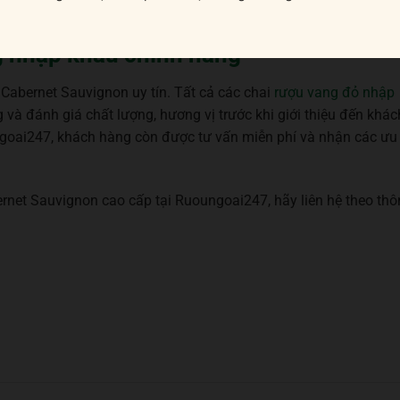
úc xích nướng…
g nhập khẩu chính hãng
abernet Sauvignon uy tín. Tất cả các chai
rượu vang đỏ nhập
và đánh giá chất lượng, hương vị trước khi giới thiệu đến khác
ngoai247, khách hàng còn được tư vấn miễn phí và nhận các ưu
rnet Sauvignon cao cấp tại Ruoungoai247, hãy liên hệ theo th