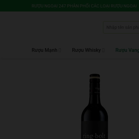
Bỏ
RƯỢU NGOẠI 247 PHÂN PHỐI CÁC LOẠI RƯỢU NGOẠI
qua
nội
Tìm
dung
kiếm:
Rượu Mạnh
Rượu Whisky
Rượu Van