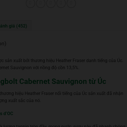
ánh giá (452)
ọn)
 sản xuất bởi thương hiệu Heather Fraser danh tiếng của Úc.
ernet Sauvignon với nồng độ cồn 13,5%.
ngbolt Cabernet Sauvignon từ Úc
hương hiệu Heather Fraser nổi tiếng của Úc sản xuất đã nhận
ợng xuất sắc của nó.
s d’OC
à lượng tannin tròn đầy, mọng nước, rượu này đã nhanh chóng