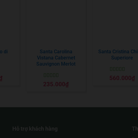
o di
Santa Carolina
Santa Cristina Chi
a
Vistana Cabernet
Superiore
Sauvignon Merlot
Được xếp
₫
560.000
₫
o
hạng
5
5 sao
Được xếp
235.000
₫
hạng
5
5 sao
Hỗ trợ khách hàng
Th