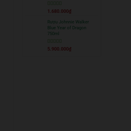
Được xếp
1.680.000
₫
hạng
5
5 sao
Rượu Johnnie Walker
Blue Year of Dragon
750ml
Được xếp
5.900.000
₫
hạng
5
5 sao