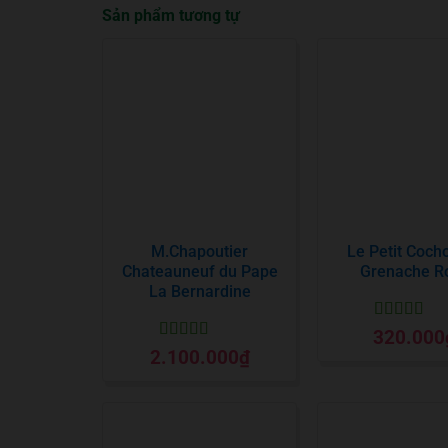
Sản phẩm tương tự
M.Chapoutier
Le Petit Coch
Chateauneuf du Pape
Grenache R
La Bernardine
Được xếp
320.000
hạng
5
5 sa
Được xếp
2.100.000
₫
hạng
5
5 sao