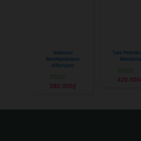
Velenosi
Talò Primitiv
Montepulciano
Manduri
d’Abruzzo
Được xếp
420.000
hạng
5
5 sa
Được xếp
580.000
₫
hạng
5
5 sao