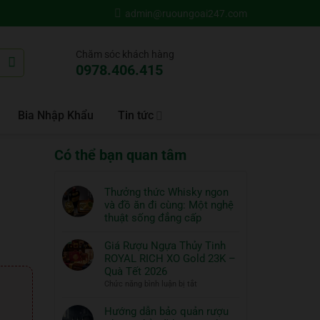
admin@ruoungoai247.com
Chăm sóc khách hàng
0978.406.415
Bia Nhập Khẩu
Tin tức
Có thể bạn quan tâm
Thưởng thức Whisky ngon
và đồ ăn đi cùng: Một nghệ
thuật sống đẳng cấp
Không
có
Giá Rượu Ngựa Thủy Tinh
bình
ROYAL RICH XO Gold 23K –
luận
Quà Tết 2026
ở
ở
Chức năng bình luận bị tắt
Thưởng
Giá
thức
Rượu
Hướng dẫn bảo quản rượu
Whisky
Ngựa