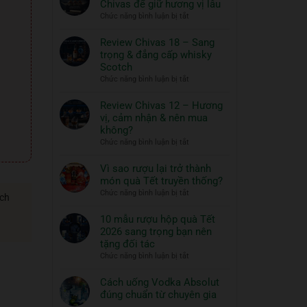
Chivas để giữ hương vị lâu
ngon
Thủy
ở
Chức năng bình luận bị tắt
và
Tinh
Hướng
đồ
ROYAL
dẫn
Review Chivas 18 – Sang
RICH
ăn
bảo
trọng & đẳng cấp whisky
XO
đi
quản
Scotch
Gold
cùng:
rượu
ở
Chức năng bình luận bị tắt
23K
Một
Chivas
Review
–
nghệ
để
Chivas
Review Chivas 12 – Hương
Quà
thuật
giữ
18
vị, cảm nhận & nên mua
Tết
hương
sống
–
2026
không?
vị
đẳng
Sang
ở
Chức năng bình luận bị tắt
lâu
cấp
trọng
Review
&
Chivas
Vì sao rượu lại trở thành
đẳng
12
món quà Tết truyền thống?
cấp
–
ở
Chức năng bình luận bị tắt
whisky
ách
Hương
Vì
Scotch
vị,
sao
10 mẫu rượu hộp quà Tết
cảm
rượu
2026 sang trọng bạn nên
nhận
lại
tặng đối tác
&
trở
ở
Chức năng bình luận bị tắt
nên
thành
10
mua
món
mẫu
Cách uống Vodka Absolut
không?
quà
rượu
đúng chuẩn từ chuyên gia
Tết
hộp
Không