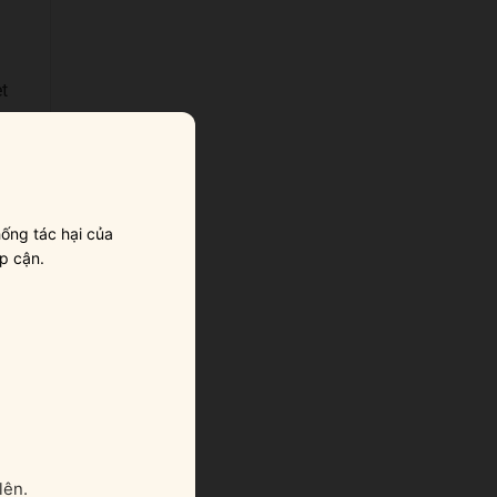
t
g
ống tác hại của
p cận.
lên.