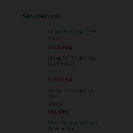
truyền
quà
có
thống?
Tết
bình
2026
Sản phẩm mới
luận
sang
ở
trọng
Cách
bạn
uống
Chivas 21 Hộp Quà 2026
nên
Vodka
tặng
Absolut
đối
Được xếp
3.450.000
₫
đúng
tác
hạng
5
5 sao
chuẩn
từ
Chivas XV 15 Năm Hộp
chuyên
Quà Tết 2026
gia
Được xếp
1.280.000
₫
hạng
5
5 sao
Chivas 12 Hộp Quà Tết
2026
Được xếp
890.000
₫
hạng
5
5 sao
Rượu Champagne Canard-
Duchene Brut