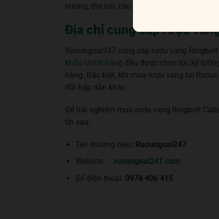
nướng, thịt nai, các món hầm từ thịt cừu, x
Địa chỉ cung cấp rượu van
Ruoungoai247 cung cấp rượu vang Ringbolt C
khẩu chính hãng
đều được chọn lọc kỹ lưỡng 
hàng. Đặc biệt, khi mua rượu vang tại Ruou
đãi hấp dẫn khác.
Để trải nghiệm mua rượu vang Ringbolt Cabe
tin sau:
Tên thương hiệu:
Ruoungoai247
Website:
ruoungoai247.com
Số điện thoại:
0978 406 415