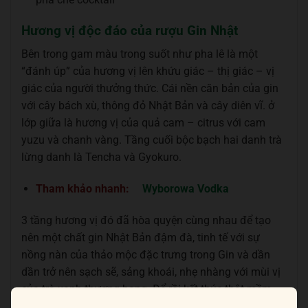
Hương vị độc đáo của rượu Gin Nhật
Bên trong gam màu trong suốt như pha lê là một
“đánh úp” của hương vị lên khứu giác – thị giác – vị
giác của người thưởng thức. Cái nền căn bản của gin
với cây bách xù, thông đỏ Nhật Bản và cây diên vĩ. ở
lớp giữa là hương vị của quả cam – citrus với cam
yuzu và chanh vàng. Tầng cuối bộc bạch hai danh trà
lừng danh là Tencha và Gyokuro.
Tham khảo nhanh:
Wyborowa Vodka
3 tầng hương vị đó đã hòa quyện cùng nhau để tạo
nên một chất gin Nhật Bản đậm đà, tinh tế với sự
nồng nàn của thảo mộc đặc trưng trong Gin và dần
dần trở nên sạch sẽ, sảng khoái, nhẹ nhàng với mùi vị
của trà xanh thượng hạng. Để rồi kết thúc thật mềm
mượt như một miếng socola tan chảy trong khoang