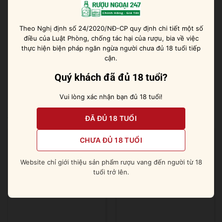
miệng.
Theo Nghị định số 24/2020/NĐ-CP quy định chi tiết một số
Cách thưởng thức rượu
điều của Luật Phòng, chống tác hại của rượu, bia về việc
thực hiện biện pháp ngăn ngừa người chưa đủ 18 tuổi tiếp
Rượu trở nên rất quyến rũ khi uống neat, kết hợp cùng
cận.
đá viên / soda hoặc pha thêm 1 – 2 nguyên liệu phù
hợp.
Quý khách đã đủ 18 tuổi?
Vui lòng xác nhận bạn đủ 18 tuổi!
Sản phẩm tương tự
ĐÃ ĐỦ 18 TUỔI
CHƯA ĐỦ 18 TUỔI
Website chỉ giới thiệu sản phẩm rượu vang đến người từ 18
tuổi trở lên.