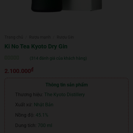
Trang chủ
/
Rượu mạnh
/
Rượu Gin
Ki No Tea Kyoto Dry Gin
(
314
đánh giá của khách hàng)
5
314
trên 5 dựa
₫
trên
đánh
2.100.000
giá
Thông tin sản phẩm
Thương hiệu:
The Kyoto Distillery
Xuất xứ:
Nhật Bản
Nồng độ:
45.1%
Dung tích:
700 ml