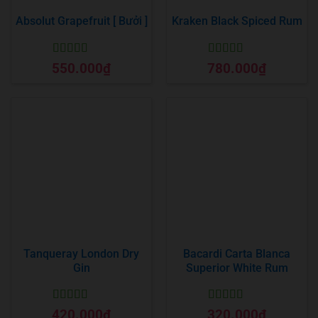
Absolut Grapefruit [ Bưởi ]
Kraken Black Spiced Rum
Được xếp
Được xếp
550.000
₫
780.000
₫
hạng
5
5 sao
hạng
5
5 sao
Tanqueray London Dry
Bacardi Carta Blanca
Gin
Superior White Rum
Được xếp
Được xếp
420.000
₫
320.000
₫