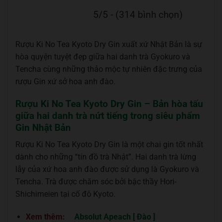
5/5 - (314 bình chọn)
Rượu Ki No Tea Kyoto Dry Gin xuất xứ Nhật Bản là sự
hòa quyện tuyệt đẹp giữa hai danh trà Gyokuro và
Tencha cùng những thảo mộc tự nhiên đặc trưng của
rượu Gin xứ sở hoa anh đào.
Rượu Ki No Tea Kyoto Dry Gin – Bản hòa tấu
giữa hai danh trà nứt tiếng trong siêu phẩm
Gin Nhật Bản
Rượu Ki No Tea Kyoto Dry Gin là một chai gin tốt nhất
dành cho những “tín đồ trà Nhật”. Hai danh trà lừng
lẫy của xứ hoa anh đào được sử dụng là Gyokuro và
Tencha. Trà được chăm sóc bởi bậc thầy Hori-
Shichimeien tại cố đô Kyoto.
Xem thêm:
Absolut Apeach [ Đào ]