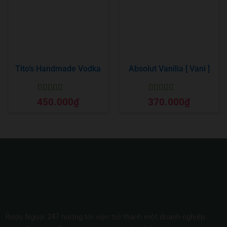
Tito’s Handmade Vodka
Absolut Vanilia [ Vani ]
Được xếp
Được xếp
450.000
₫
370.000
₫
hạng
5
5 sao
hạng
5
5 sao
Rượu Ngoại 247 hướng tới việc trở thành một doanh nghiệp