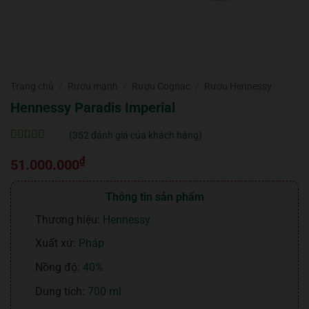
Trang chủ
/
Rượu mạnh
/
Rượu Cognac
/
Rượu Hennessy
Hennessy Paradis Imperial
(
352
đánh giá của khách hàng)
5
352
trên 5 dựa
₫
trên
đánh
51.000.000
giá
Thông tin sản phẩm
Thương hiệu:
Hennessy
Xuất xứ:
Pháp
Nồng độ:
40%
Dung tích:
700 ml