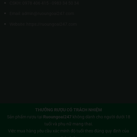
CSKH: 0978 406 415 - 0983 34 50 34
Email: admin@ruoungoai247.com
Website:
https://ruoungoai247.com
THƯỞNG RƯỢU CÓ TRÁCH NHIỆM
Sản phẩm rượu tại
Ruoungoai247
không dành cho người dưới 18
tuổi và phụ nữ mang thai.
Việc mua hàng yêu cầu xác minh độ tuổi theo đúng quy định của