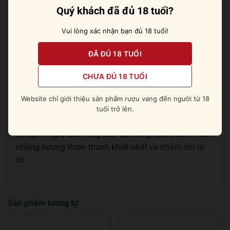
sống động xen kẽ hoa nhài trắng mướt đang tỏa
Quý khách đã đủ 18 tuổi?
hương. Mãi cho đến khi kết thúc vẫn còn đọng lại dư
vị ngọt dịu cùng một chút khói đắng nhẹ và gia vị cực
Vui lòng xác nhận bạn đủ 18 tuổi!
kỳ tinh tế.
ĐÃ ĐỦ 18 TUỔI
Đừng bỏ lỡ:
Absolut Grapefruit [ Bưởi ]
CHƯA ĐỦ 18 TUỔI
Cách thưởng thức chuẩn sành
Website chỉ giới thiệu sản phẩm rượu vang đến người từ 18
Một chai rượu dành riêng cho thế giới thượng lưu và
tuổi trở lên.
những người sành cognac nhất. Hãy rót rượu ra ly pha
lê, ngắm ngía chất lỏng tươi tắn sóng sánh, cảm nhận
những hương thơm thanh khiết nhất và nhâm nhi từ
từ.
Sản phẩm tương tự