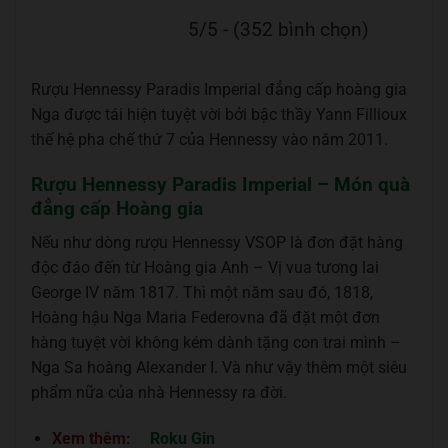
5/5 - (352 bình chọn)
Rượu Hennessy Paradis Imperial đẳng cấp hoàng gia
Nga được tái hiện tuyệt vời bởi bậc thầy Yann Fillioux
thế hệ pha chế thứ 7 của Hennessy vào năm 2011.
Rượu Hennessy Paradis Imperial – Món quà
đẳng cấp Hoàng gia
Nếu như dòng rượu Hennessy VSOP là đơn đặt hàng
độc đáo đến từ Hoàng gia Anh – Vị vua tương lai
George IV năm 1817. Thì một năm sau đó, 1818,
Hoàng hậu Nga Maria Federovna đã đặt một đơn
hàng tuyệt vời không kém dành tặng con trai mình –
Nga Sa hoàng Alexander I. Và như vậy thêm một siêu
phẩm nữa của nhà Hennessy ra đời.
Xem thêm:
Roku Gin