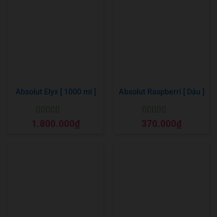
Absolut Elyx [ 1000 ml ]
Absolut Raspberri [ Dâu ]
Được xếp
Được xếp
1.800.000
₫
370.000
₫
hạng
5
5 sao
hạng
5
5 sao