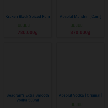
Kraken Black Spiced Rum
Absolut Mandrin [ Cam ]
Được xếp
Được xếp
780.000
₫
370.000
₫
hạng
5
5 sao
hạng
5
5 sao
Seagram’s Extra Smooth
Absolut Vodka [ Original ]
Vodka 500ml