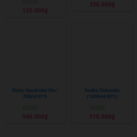
Được xếp
330.000
₫
hạng
5
5 sao
Được xếp
125.000
₫
hạng
5
5 sao
Rượu Hendricks Gin |
Vodka Finlandia
700ml/41%
(1000ml/40%)
Được xếp
Được xếp
940.000
₫
510.000
₫
hạng
5
5 sao
hạng
5
5 sao