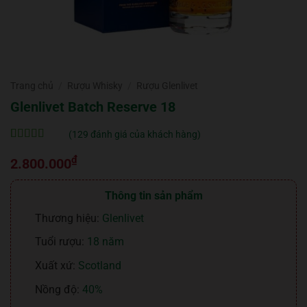
Trang chủ
/
Rượu Whisky
/
Rượu Glenlivet
Glenlivet Batch Reserve 18
(
129
đánh giá của khách hàng)
5
129
trên 5 dựa
₫
trên
đánh
2.800.000
giá
Thông tin sản phẩm
Thương hiệu:
Glenlivet
Tuổi rượu:
18 năm
Xuất xứ:
Scotland
Nồng độ:
40%