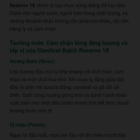
Reserve 18
chính là lựa chọn xứng đáng để lưu tâm.
Dành cho người sành, người trân trọng chất lượng, và
những khoảnh khắc không cần phải nói nhiều, chỉ cần
nâng ly và cảm nhận.
Tasting note: Cảm nhận từng tầng hương và
lớp vị của Glenlivet Batch Reserve 18
Hương thơm (Nose):
Lớp hương đầu mở ra nhẹ nhàng với mứt mận, cam
thảo và một chút hoa khô. Khi xoay ly, tầng giữa bắt
đầu lộ diện với socola đắng, caramel và gỗ sồi cổ
điển. Cuối cùng, hương gừng khô và bánh hạnh nhân
xuất hiện như một dấu chấm thanh lịch kết thúc chuỗi
hương thơm tinh tế.
Vị rượu (Palate):
Ngay từ đầu lưỡi, rượu lan tỏa với độ mềm mượt đặc