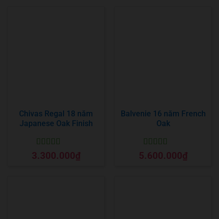
Chivas Regal 18 năm
Balvenie 16 năm French
Japanese Oak Finish
Oak
Được xếp
Được xếp
3.300.000
₫
5.600.000
₫
hạng
5
5 sao
hạng
5
5 sao