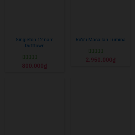
Singleton 12 năm
Rượu Macallan Lumina
Dufftown
Được xếp
2.950.000
₫
hạng
5
5 sao
Được xếp
800.000
₫
hạng
5
5 sao