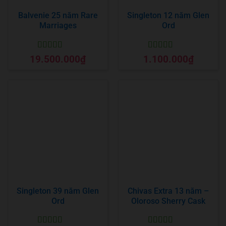
Balvenie 25 năm Rare
Singleton 12 năm Glen
Marriages
Ord
Được xếp
Được xếp
19.500.000
₫
1.100.000
₫
hạng
5
5 sao
hạng
5
5 sao
Singleton 39 năm Glen
Chivas Extra 13 năm –
Ord
Oloroso Sherry Cask