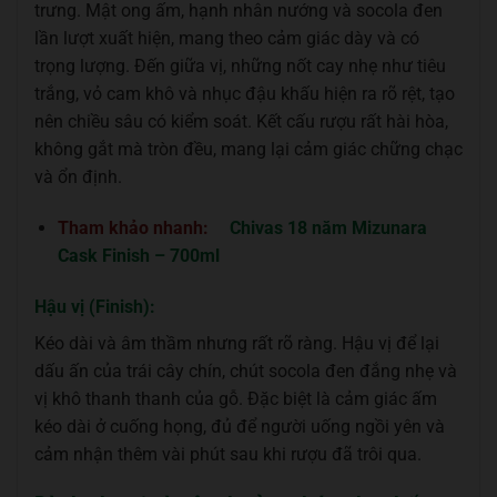
trưng. Mật ong ấm, hạnh nhân nướng và socola đen
lần lượt xuất hiện, mang theo cảm giác dày và có
trọng lượng. Đến giữa vị, những nốt cay nhẹ như tiêu
trắng, vỏ cam khô và nhục đậu khấu hiện ra rõ rệt, tạo
nên chiều sâu có kiểm soát. Kết cấu rượu rất hài hòa,
không gắt mà tròn đều, mang lại cảm giác chững chạc
và ổn định.
Tham khảo nhanh:
Chivas 18 năm Mizunara
Cask Finish – 700ml
Hậu vị (Finish):
Kéo dài và âm thầm nhưng rất rõ ràng. Hậu vị để lại
dấu ấn của trái cây chín, chút socola đen đắng nhẹ và
vị khô thanh thanh của gỗ. Đặc biệt là cảm giác ấm
kéo dài ở cuống họng, đủ để người uống ngồi yên và
cảm nhận thêm vài phút sau khi rượu đã trôi qua.