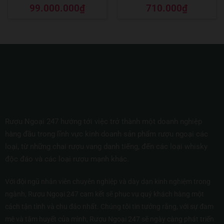
Được xếp
Được xếp
99.000.000
₫
710.000
₫
hạng
5
5 sao
hạng
5
5 sao
Rượu Ngoại 247 hướng tới việc trở thành một doanh nghiệp
hàng đầu trong lĩnh vực kinh doanh sản phẩm rượu ngoại các
loại, từ những chai rượu vang danh tiếng, đến các loại whisky
độc đáo và các loại rượu mạnh khác.
Với đội ngũ nhân viên chuyên nghiệp và dày dạn kinh nghiệm trong
ngành, Rượu Ngoại 247 cam kết sẽ phục vụ quý khách hàng một
cách tận tình và chu đáo nhất. Chúng tôi tin tưởng rằng, với sự đam
mê và tâm huyết của mình, Rượu Ngoại 247 sẽ ngày càng phát triển