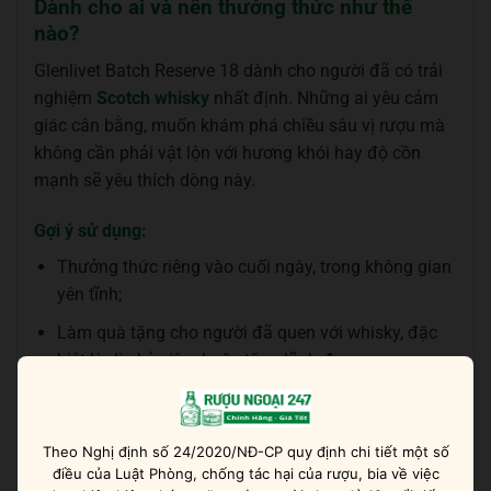
Dành cho ai và nên thưởng thức như thế
nào?
Glenlivet Batch Reserve 18 dành cho người đã có trải
nghiệm
Scotch whisky
nhất định. Những ai yêu cảm
giác cân bằng, muốn khám phá chiều sâu vị rượu mà
không cần phải vật lộn với hương khói hay độ cồn
mạnh sẽ yêu thích dòng này.
Gợi ý sử dụng:
Thưởng thức riêng vào cuối ngày, trong không gian
yên tĩnh;
Làm quà tặng cho người đã quen với whisky, đặc
biệt là dịp kỷ niệm hoặc tặng lãnh đạo;
Dùng trong buổi trò chuyện nhẹ với khách hàng
quan trọng.
Theo Nghị định số 24/2020/NĐ-CP quy định chi tiết một số
điều của Luật Phòng, chống tác hại của rượu, bia về việc
Cách thưởng thức: