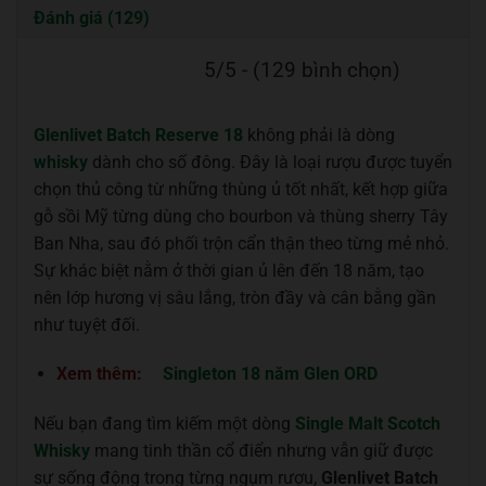
Đánh giá (129)
5/5 - (129 bình chọn)
Glenlivet Batch Reserve 18
không phải là dòng
whisky
dành cho số đông. Đây là loại rượu được tuyển
chọn thủ công từ những thùng ủ tốt nhất, kết hợp giữa
gỗ sồi Mỹ từng dùng cho bourbon và thùng sherry Tây
Ban Nha, sau đó phối trộn cẩn thận theo từng mẻ nhỏ.
Sự khác biệt nằm ở thời gian ủ lên đến 18 năm, tạo
nên lớp hương vị sâu lắng, tròn đầy và cân bằng gần
như tuyệt đối.
Xem thêm:
Singleton 18 năm Glen ORD
Nếu bạn đang tìm kiếm một dòng
Single Malt Scotch
Whisky
mang tinh thần cổ điển nhưng vẫn giữ được
sự sống động trong từng ngụm rượu,
Glenlivet Batch