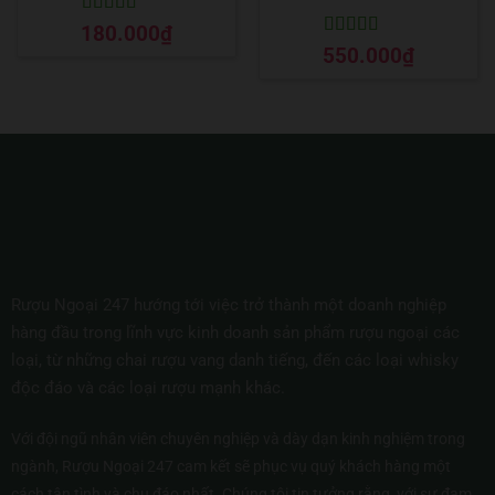
Được xếp
180.000
₫
hạng
5
5 sao
Được xếp
550.000
₫
hạng
5
5 sao
Rượu Ngoại 247 hướng tới việc trở thành một doanh nghiệp
hàng đầu trong lĩnh vực kinh doanh sản phẩm rượu ngoại các
loại, từ những chai rượu vang danh tiếng, đến các loại whisky
độc đáo và các loại rượu mạnh khác.
Với đội ngũ nhân viên chuyên nghiệp và dày dạn kinh nghiệm trong
ngành, Rượu Ngoại 247 cam kết sẽ phục vụ quý khách hàng một
cách tận tình và chu đáo nhất. Chúng tôi tin tưởng rằng, với sự đam