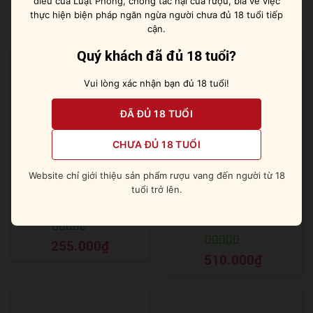
điều của Luật Phòng, chống tác hại của rượu, bia về việc
thực hiện biện pháp ngăn ngừa người chưa đủ 18 tuổi tiếp
cận.
Sản phẩm tương tự
Quý khách đã đủ 18 tuổi?
Vui lòng xác nhận bạn đủ 18 tuổi!
ĐÃ ĐỦ 18 TUỔI
CHƯA ĐỦ 18 TUỔI
Website chỉ giới thiệu sản phẩm rượu vang đến người từ 18
tuổi trở lên.
Wyborowa Vodka
Vodka Finlandia
(1000ml/40%)
Được xếp
255.000
₫
hạng
5
5 sao
Được xếp
510.000
₫
hạng
5
5 sao