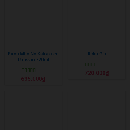
Rượu Mito No Kairakuen
Roku Gin
Umeshu 720ml
Được xếp
720.000
₫
hạng
5
5 sao
Được xếp
635.000
₫
hạng
5
5 sao