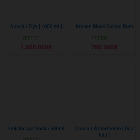
Absolut Elyx [ 1000 ml ]
Kraken Black Spiced Rum
Được xếp
Được xếp
1.800.000
₫
780.000
₫
hạng
5
5 sao
hạng
5
5 sao
Stolichnaya Vodka 500ml
Absolut Watermelon [ Dưa
hấu ]