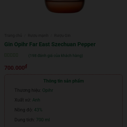
Trang chủ
/
Rượu mạnh
/
Rượu Gin
Gin Opihr Far East Szechuan Pepper
(
198
đánh giá của khách hàng)
5
198
trên 5 dựa
₫
trên
đánh
700.000
giá
Thông tin sản phẩm
Thương hiệu:
Opihr
Xuất xứ:
Anh
Nồng độ:
43%
Dung tích:
700 ml