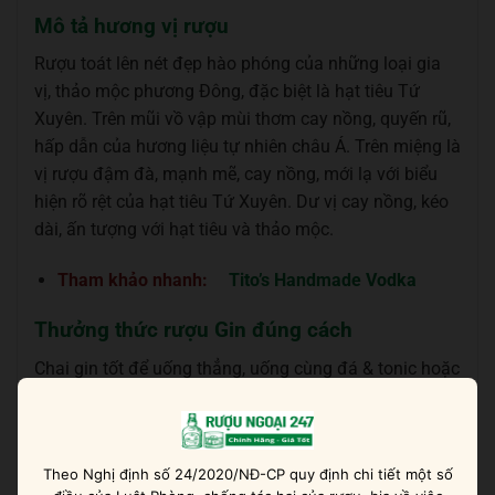
Mô tả hương vị rượu
Rượu toát lên nét đẹp hào phóng của những loại gia
vị, thảo mộc phương Đông, đặc biệt là hạt tiêu Tứ
Xuyên. Trên mũi vồ vập mùi thơm cay nồng, quyến rũ,
hấp dẫn của hương liệu tự nhiên châu Á. Trên miệng là
vị rượu đậm đà, mạnh mẽ, cay nồng, mới lạ với biểu
hiện rõ rệt của hạt tiêu Tứ Xuyên. Dư vị cay nồng, kéo
dài, ấn tượng với hạt tiêu và thảo mộc.
Tham khảo nhanh:
Tito’s Handmade Vodka
Thưởng thức rượu Gin đúng cách
Chai gin tốt để uống thẳng, uống cùng đá & tonic hoặc
sáng tạo nên những ly cocktail mới mẻ. Nếu kết hợp
món ăn thì nên đi kèm món cay, món nhiều gia vị, thịt
nướng, phô mai hoặc món tráng miệng mát lạnh.
Theo Nghị định số 24/2020/NĐ-CP quy định chi tiết một số