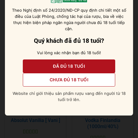
Dù bạn muốn thưởng thức nguyên chất, ướp lạnh rượu
Theo Nghị định số 24/2020/NĐ-CP quy định chi tiết một số
hay pha chế Vodka Tonic hoặc Mojito đều cực kỳ
điều của Luật Phòng, chống tác hại của rượu, bia về việc
thơm ngon.
thực hiện biện pháp ngăn ngừa người chưa đủ 18 tuổi tiếp
cận.
Quý khách đã đủ 18 tuổi?
Sản phẩm tương tự
Vui lòng xác nhận bạn đủ 18 tuổi!
ĐÃ ĐỦ 18 TUỔI
CHƯA ĐỦ 18 TUỔI
Website chỉ giới thiệu sản phẩm rượu vang đến người từ 18
tuổi trở lên.
Absolut Vanilia [ Vani ]
Vodka Finlandia
(1000ml/40%)