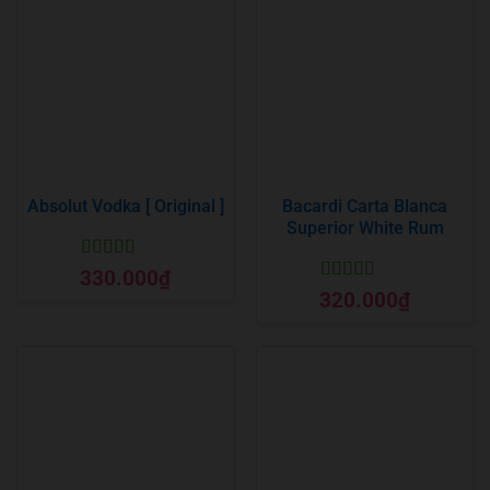
Absolut Vodka [ Original ]
Bacardi Carta Blanca
Superior White Rum
Được xếp
330.000
₫
hạng
5
5 sao
Được xếp
320.000
₫
hạng
5
5 sao