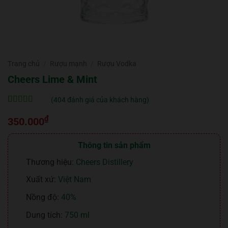
Trang chủ
/
Rượu mạnh
/
Rượu Vodka
Cheers Lime & Mint
(
404
đánh giá của khách hàng)
5
404
trên 5 dựa
₫
trên
đánh
350.000
giá
Thông tin sản phẩm
Thương hiệu:
Cheers Distillery
Xuất xứ:
Việt Nam
Nồng độ:
40%
Dung tích:
750 ml