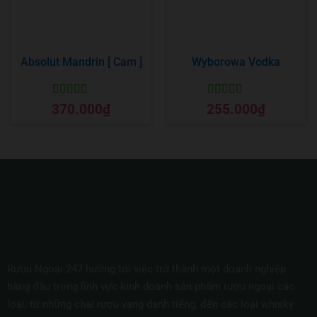
Absolut Mandrin [ Cam ]
Wyborowa Vodka
Được xếp
Được xếp
370.000
₫
255.000
₫
hạng
5
5 sao
hạng
5
5 sao
Rượu Ngoại 247 hướng tới việc trở thành một doanh nghiệp
hàng đầu trong lĩnh vực kinh doanh sản phẩm rượu ngoại các
loại, từ những chai rượu vang danh tiếng, đến các loại whisky