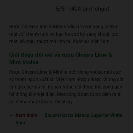
5/5 - (404 bình chọn)
Rượu Cheers Lime & Mint Vodka là một dòng vodka
mùi với chanh tươi và bạc hà cực kỳ sảng khoái, tươi
mát, dễ chịu, mượt mà khó tả. Xuất xứ Việt Nam.
Giới thiệu đôi nét về rượu Cheers Lime &
Mint Vodka
Rượu Cheers Lime & Mint là một dòng vodka mùi cực
kỳ thơm ngon xuất xứ Việt Nam. Rượu được chưng cất
từ ngũ cốc/lúa mì trong những nồi đồng thủ công gắn
hệ thống lò nhiệt điện. Mọi công đoạn được diễn ra tỉ
mỉ ở nhà máy Cheers Distillery.
Xem thêm:
Bacardi Carta Blanca Superior White
Rum