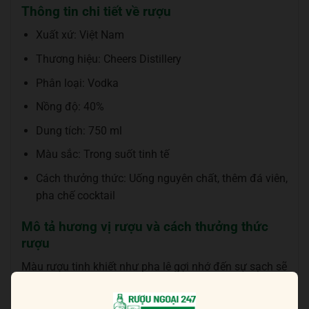
Thông tin chi tiết về rượu
Xuất xứ: Việt Nam
Thương hiệu: Cheers Distillery
Phân loại: Vodka
Nồng độ: 40%
Dung tích: 750 ml
Màu sắc: Trong suốt tinh tế
Cách thưởng thức: Uống nguyên chất, thêm đá viên,
pha chế cocktail
Mô tả hương vị rượu và cách thưởng thức
rượu
Màu rượu tinh khiết như pha lê gợi nhớ đến sự sạch sẽ
trong từng giọt rượu. Hương vị và hương thơm hấp
dẫn, tươi mát của chanh và bạc hà vô cùng ấn tượng.