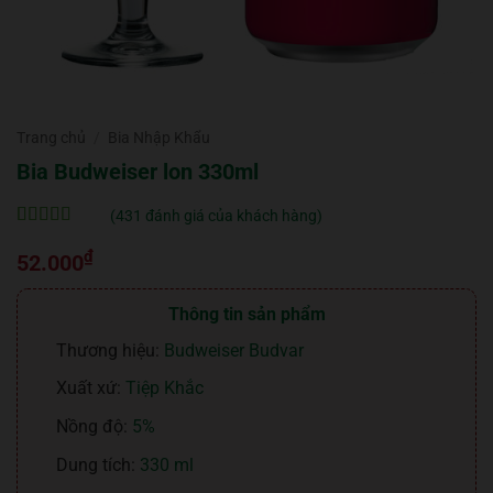
Trang chủ
/
Bia Nhập Khẩu
Bia Budweiser lon 330ml
(
431
đánh giá của khách hàng)
5
431
trên 5 dựa
₫
trên
đánh
52.000
giá
Thông tin sản phẩm
Thương hiệu:
Budweiser Budvar
Xuất xứ:
Tiệp Khắc
Nồng độ:
5%
Dung tích:
330 ml