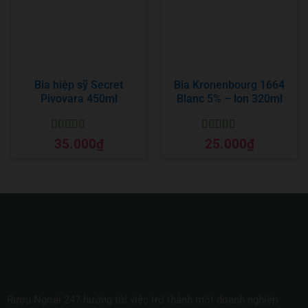
Bia hiệp sỹ Secret
Bia Kronenbourg 1664
Pivovara 450ml
Blanc 5% – lon 320ml
Được xếp
Được xếp
35.000
₫
25.000
₫
hạng
5
5 sao
hạng
5
5 sao
Rượu Ngoại 247 hướng tới việc trở thành một doanh nghiệp