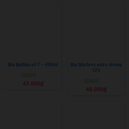
Bia Baltika số 7 – 450ml
Bia Martens extra strong
12%
Được xếp
43.000
₫
hạng
5
5 sao
Được xếp
48.000
₫
hạng
5
5 sao