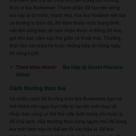
Ít ai sành bia mà lại chưa một lần trong đời thưởng
thức vị bia Budweiser. Thành phần để tạo nên dòng
bia này là từ nước, mạch nha, hoa bia houblon nên bia
có hương vị đậm đà, độ đậm thuộc mức trung bình
nên khi uống bạn sẽ cảm nhận được vị đắng rất nhẹ,
gợi cho bạn cảm xúc thư giãn và thoải mái. Thưởng
thức bia vào mùa hè hoặc những bữa ăn hàng ngày
thì càng tuyệt.
Tham khảo nhanh:
Bia hiệp sỹ Secret Pivovara
450ml
Cách thưởng thức bia
Có nhiều cách để thưởng thức bia Budweiser, bạn có
thể nhâm nhi ngay trực tiếp từ lon khi mới mua về.
Hoặc bạn cũng có thể thử ướp lạnh trong cốc hoặc ly
để ở tủ lạnh. Hãy thưởng thức từng ngụm nhỏ để dòng
bia mát lạnh này có thể len lõi vào hậu vị. Để bia