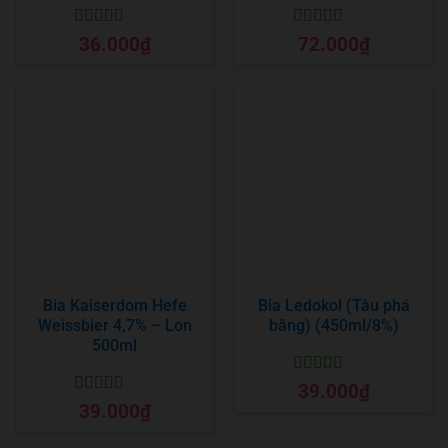
Được xếp
Được xếp
36.000
₫
72.000
₫
hạng
5
5 sao
hạng
5
5 sao
Bia Kaiserdom Hefe
Bia Ledokol (Tàu phá
Weissbier 4,7% – Lon
băng) (450ml/8%)
500ml
Được xếp
39.000
₫
hạng
5
5 sao
Được xếp
39.000
₫
hạng
5
5 sao