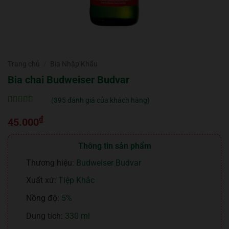
Trang chủ
/
Bia Nhập Khẩu
Bia chai Budweiser Budvar
(
395
đánh giá của khách hàng)
5
395
trên 5 dựa
₫
trên
đánh
45.000
giá
Thông tin sản phẩm
Thương hiệu:
Budweiser Budvar
Xuất xứ:
Tiệp Khắc
Nồng độ:
5%
Dung tích:
330 ml