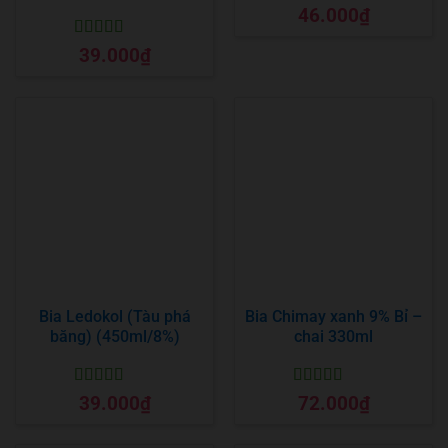
Được xếp
46.000
₫
hạng
5
5 sao
Được xếp
39.000
₫
hạng
5
5 sao
Bia Ledokol (Tàu phá
Bia Chimay xanh 9% Bỉ –
băng) (450ml/8%)
chai 330ml
Được xếp
Được xếp
39.000
₫
72.000
₫
hạng
5
5 sao
hạng
5
5 sao