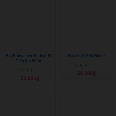
Bia Budweiser Budvar 5%
Bia chai 1664 Blanc
Tiệp lon 500ml
Được xếp
28.000
₫
hạng
5
5 sao
Được xếp
52.000
₫
hạng
5
5 sao