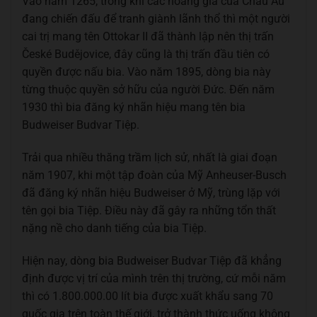
Vào năm 1265, trong khi các hoàng gia của Châu Âu
đang chiến đấu để tranh giành lãnh thổ thì một người
cai trị mang tên Ottokar II đã thành lập nên thị trấn
České Budějovice, đây cũng là thị trấn đầu tiên có
quyền được nấu bia. Vào năm 1895, dòng bia này
từng thuộc quyền sở hữu của người Đức. Đến năm
1930 thì bia đăng ký nhãn hiệu mang tên bia
Budweiser Budvar Tiệp.
Trải qua nhiều thăng trầm lịch sử, nhất là giai đoạn
năm 1907, khi một tập đoàn của Mỹ Anheuser-Busch
đã đăng ký nhãn hiệu Budweiser ở Mỹ, trùng lặp với
tên gọi bia Tiệp. Điều này đã gây ra những tổn thất
nặng nề cho danh tiếng của bia Tiệp.
Hiện nay, dòng bia Budweiser Budvar Tiệp đã khẳng
định được vị trí của mình trên thị trường, cứ mỗi năm
thì có 1.800.000.00 lít bia được xuất khẩu sang 70
quốc gia trên toàn thế giới, trở thành thức uống không