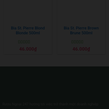
Bia St. Pierre Blond
Bia St. Pierre Brown
Blonde 500ml
Brune 500ml
Được xếp
Được xếp
46.000
₫
46.000
₫
hạng
5
5 sao
hạng
5
5 sao
Rượu Ngoại 247 hướng tới việc trở thành một doanh nghiệp