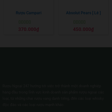
Rượu Campari
Absolut Pears [ Lê ]
Được xếp
Được xếp
370.000
₫
450.000
₫
hạng
5
5 sao
hạng
5
5 sao
Rượu Ngoại 247 hướng tới việc trở thành một doanh nghiệp
hàng đầu trong lĩnh vực kinh doanh sản phẩm rượu ngoại các
loại, từ những chai rượu vang danh tiếng, đến các loại whisky
độc đáo và các loại rượu mạnh khác.