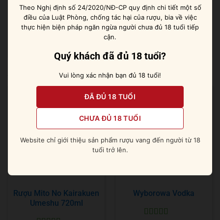
Theo Nghị định số 24/2020/NĐ-CP quy định chi tiết một số
nền tốt cho một số loại cocktail cổ điển. Tuy nhiên nếu
điều của Luật Phòng, chống tác hại của rượu, bia về việc
bạn rót nó nguyên chất trên đá viên sẽ cảm nhận tốt
thực hiện biện pháp ngăn ngừa người chưa đủ 18 tuổi tiếp
hơn mọi hương vị và chiều sâu trong từng giọt rượu.
cận.
Quý khách đã đủ 18 tuổi?
Sản phẩm tương tự
Vui lòng xác nhận bạn đủ 18 tuổi!
ĐÃ ĐỦ 18 TUỔI
CHƯA ĐỦ 18 TUỔI
Website chỉ giới thiệu sản phẩm rượu vang đến người từ 18
tuổi trở lên.
Rượu Mito No Kairakuen
Wyborowa Vodka
Umeshu 720ml