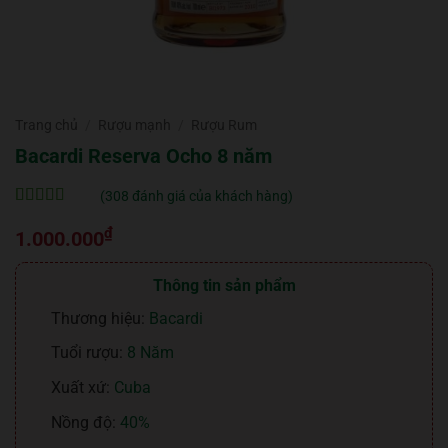
Trang chủ
/
Rượu mạnh
/
Rượu Rum
Bacardi Reserva Ocho 8 năm
(
308
đánh giá của khách hàng)
5
308
trên 5 dựa
₫
trên
đánh
1.000.000
giá
Thông tin sản phẩm
Thương hiệu:
Bacardi
Tuổi rượu:
8 Năm
Xuất xứ:
Cuba
Nồng độ:
40%