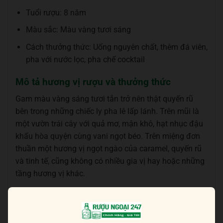
Tuổi rượu: 8 năm
Màu sắc: Màu vàng tươi sáng
Cách thưởng thức: Uống nguyên chất, thêm đá viên,
pha với nước lọc, pha chế cocktail
Mô tả hương vị rượu và thưởng thức
Gam màu vàng sáng tươi tắn trở nên thật quyến rũ
bên trong những chiếc ly pha lê lấp lánh. Trên mũi là
một vườn trái cây với quả mơ, mận khô, hạt nhục đậu
khấu hòa quyện cùng vani ngọt béo. Trên miệng đơn
thuần một hương vị ngọt ngào của caramel, quyến rũ
và tinh tế, cũng không có nhiều gia vị hay hoặc những
tầng hương vị khác.
Tham khảo nhanh:
Roku Gin
Chai rượu này khá ngọt nhưng vẫn có thể làm rượu