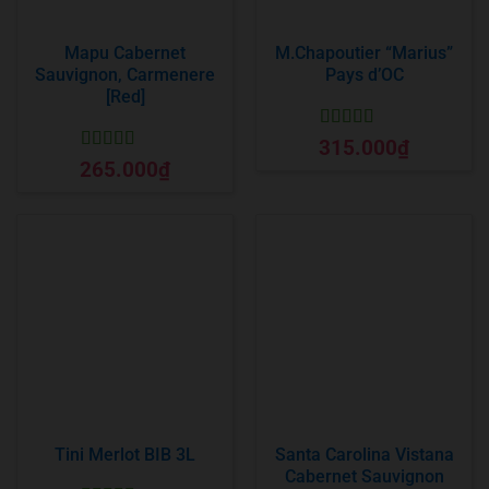
Mapu Cabernet
M.Chapoutier “Marius”
Sauvignon, Carmenere
Pays d’OC
[Red]
Được xếp
315.000
₫
hạng
5
5 sao
Được xếp
265.000
₫
hạng
5
5 sao
Tini Merlot BIB 3L
Santa Carolina Vistana
Cabernet Sauvignon