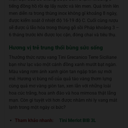
tiếng đồng hồ rồi ép lấy nước và lên men. Quá trình lên
men diễn ra trong thùng inox không gỉ khoảng 8 ngày,
được kiểm soát ở nhiệt độ 16-19 độ C. Cuối cùng rượu
sẽ được ủ lão hóa trong thùng gỗ sồi Pháp khoảng 3 –
6 tháng trước khi được lọc cặn, đóng chai và tiêu thụ.
Hương vị trẻ trung thổi bùng sức sống
Thưởng thức rượu vang Tini Grecanico Terre Siciliane
bạn như lạc vào một cánh đồng xanh mướt bạt ngàn.
Màu vàng rơm ánh xanh giòn tan ngập tràn sự mới
mẻ. Hương vị bùng nổ của quả táo vàng thơm lựng
cùng quả mơ vàng giòn tan, xen lẫn với những loài
hoa cúc trắng, hoa anh đào và hoa mimosa thật lãng
mạn. Còn gì tuyệt vời hơn được nhâm nhi ly vang mát
lạnh trong một ngày oi bức?
Tham khảo nhanh:
Tini Merlot BIB 3L