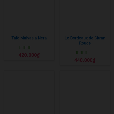
Talò Malvasia Nera
Le Bordeaux de Citran
Rouge
Được xếp
420.000
₫
hạng
5
5 sao
Được xếp
440.000
₫
hạng
5
5 sao