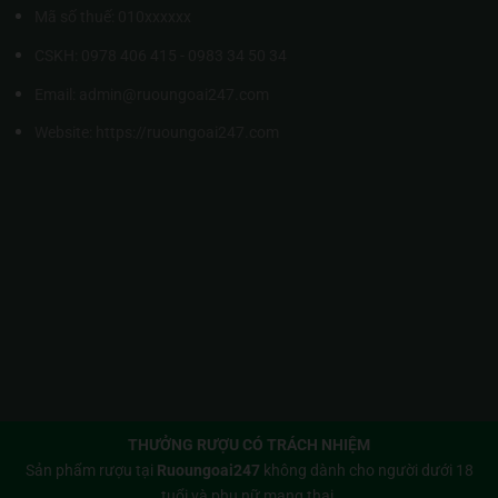
Mã số thuế: 010xxxxxx
CSKH: 0978 406 415 - 0983 34 50 34
Email: admin@ruoungoai247.com
Website:
https://ruoungoai247.com
THƯỞNG RƯỢU CÓ TRÁCH NHIỆM
Sản phẩm rượu tại
Ruoungoai247
không dành cho người dưới 18
tuổi và phụ nữ mang thai.