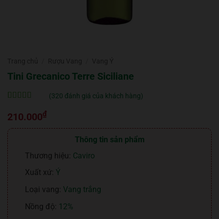
Trang chủ
/
Rượu Vang
/
Vang Ý
Tini Grecanico Terre Siciliane
(
320
đánh giá của khách hàng)
5
320
trên 5 dựa
₫
trên
đánh
210.000
giá
Thông tin sản phẩm
Thương hiệu:
Caviro
Xuất xứ:
Ý
Loại vang:
Vang trắng
Nồng độ:
12%