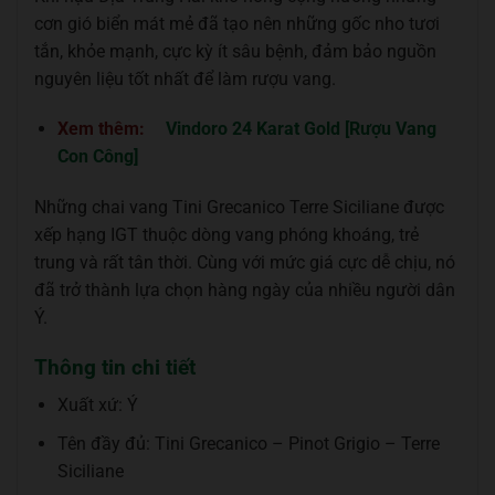
cơn gió biển mát mẻ đã tạo nên những gốc nho tươi
tắn, khỏe mạnh, cực kỳ ít sâu bệnh, đảm bảo nguồn
nguyên liệu tốt nhất để làm rượu vang.
Xem thêm:
Vindoro 24 Karat Gold [Rượu Vang
Con Công]
Những chai vang Tini Grecanico Terre Siciliane được
xếp hạng IGT thuộc dòng vang phóng khoáng, trẻ
trung và rất tân thời. Cùng với mức giá cực dễ chịu, nó
đã trở thành lựa chọn hàng ngày của nhiều người dân
Ý.
Thông tin chi tiết
Xuất xứ: Ý
Tên đầy đủ: Tini Grecanico – Pinot Grigio – Terre
Siciliane