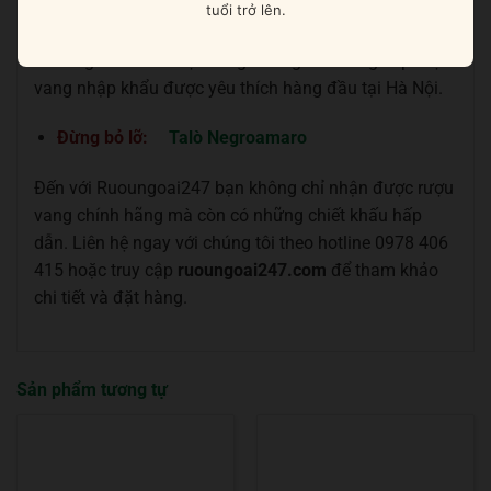
cần tìm đến những đại lý phân phối uy tín để có thể sở
tuổi trở lên.
hữu những chai rượu đúng chuẩn chất lượng.
Ruoungoai247 là một trong những nhà cung cấp rượu
vang nhập khẩu được yêu thích hàng đầu tại Hà Nội.
Đừng bỏ lỡ:
Talò Negroamaro
Đến với Ruoungoai247 bạn không chỉ nhận được rượu
vang chính hãng mà còn có những chiết khấu hấp
dẫn. Liên hệ ngay với chúng tôi theo hotline 0978 406
415 hoặc truy cập
ruoungoai247.com
để tham khảo
chi tiết và đặt hàng.
Sản phẩm tương tự