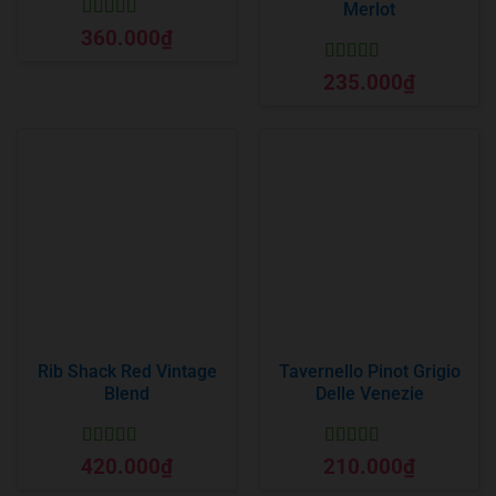
Merlot
Được xếp
360.000
₫
hạng
5
5 sao
Được xếp
235.000
₫
hạng
5
5 sao
Rib Shack Red Vintage
Tavernello Pinot Grigio
Blend
Delle Venezie
Được xếp
Được xếp
420.000
₫
210.000
₫
hạng
5
5 sao
hạng
5
5 sao