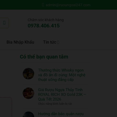
admin@ruoungoai247.com
Chăm sóc khách hàng
0978.406.415
Bia Nhập Khẩu
Tin tức
Có thể bạn quan tâm
Thưởng thức Whisky ngon
và đồ ăn đi cùng: Một nghệ
thuật sống đẳng cấp
Không
có
Giá Rượu Ngựa Thủy Tinh
bình
ROYAL RICH XO Gold 23K –
luận
Quà Tết 2026
ở
ở
Chức năng bình luận bị tắt
Thưởng
Giá
thức
Rượu
Hướng dẫn bảo quản rượu
Whisky
Ngựa