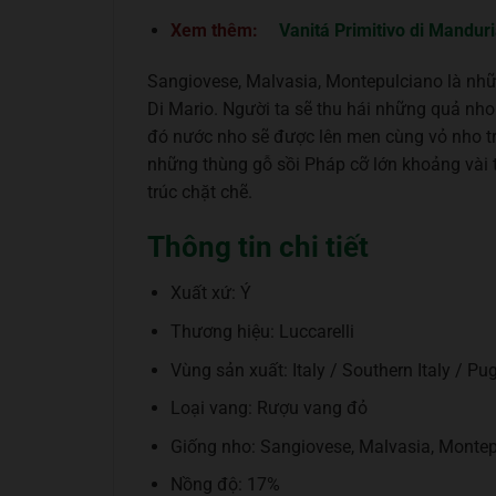
Xem thêm:
Vanitá Primitivo di Mandu
Sangiovese, Malvasia, Montepulciano là nhữ
Di Mario. Người ta sẽ thu hái những quả nho
đó nước nho sẽ được lên men cùng vỏ nho tr
những thùng gỗ sồi Pháp cỡ lớn khoảng vài
trúc chặt chẽ.
Thông tin chi tiết
Xuất xứ: Ý
Thương hiệu: Luccarelli
Vùng sản xuất: Italy / Southern Italy / Pug
Loại vang: Rượu vang đỏ
Giống nho: Sangiovese, Malvasia, Monte
Nồng độ: 17%