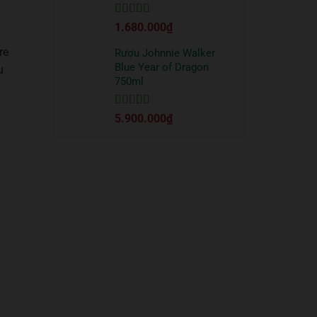
Được xếp
1.680.000
₫
hạng
5
5 sao
re
Rượu Johnnie Walker
Blue Year of Dragon
u
750ml
Được xếp
5.900.000
₫
hạng
5
5 sao