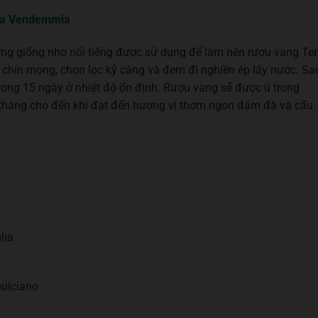
ria Vendemmia
ng giống nho nổi tiếng được sử dụng để làm nên rượu vang Ter
 chín mọng, chọn lọc kỹ càng và đem đi nghiền ép lấy nước. Sa
ong 15 ngày ở nhiệt độ ổn định. Rượu vang sẽ được ủ trong
 tháng cho đến khi đạt đến hương vị thơm ngon đậm đà và cấu
lia
pulciano