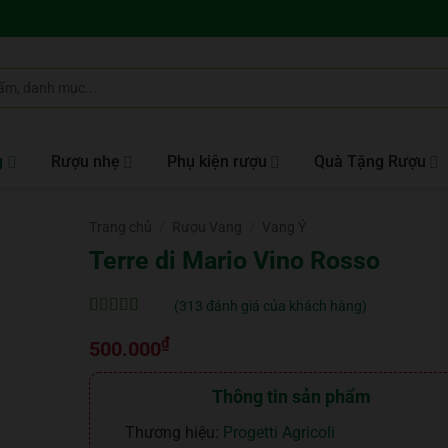
g
Rượu nhẹ
Phụ kiện rượu
Quà Tặng Rượu
Trang chủ
/
Rượu Vang
/
Vang Ý
Terre di Mario Vino Rosso
(
313
đánh giá của khách hàng)
5
313
trên 5 dựa
₫
trên
đánh
500.000
giá
Thông tin sản phẩm
Thương hiệu:
Progetti Agricoli