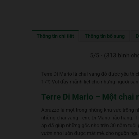
Thông tin chi tiết
Thông tin bổ sung
Đ
5/5 - (313 bình ch
Terre Di Mario là chai vang đỏ được yêu th
17% Vol đầy mãnh liệt cho nhưng người sàn
Terre Di Mario – Một chai
Abruzzo là một trong những khu vực trồng nho
những chai vang Terre Di Mario hảo hạng. T
áp đã giúp những gốc nho trên 30 năm tuổi ph
vườn nho luôn được mát mẻ, cho nguồn nguyê