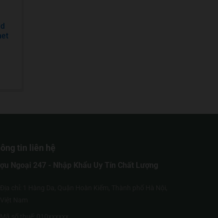
nd
net
ông tin liên hệ
ợu Ngoại 247 - Nhập Khẩu Uy Tín Chất Lượng
Địa chỉ: 1 Hàng Da, Quận Hoàn Kiếm, Thành phố Hà Nội,
Việt Nam
Mã số thuế: 010xxxxxx