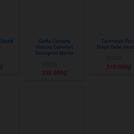
Chianti
Santa Carolina
Tavernello Pino
e
Vistana Cabernet
Grigio Delle Vene
Sauvignon Merlot
Được xếp
₫
210.000
₫
o
hạng
5
5 sao
Được xếp
235.000
₫
hạng
5
5 sao