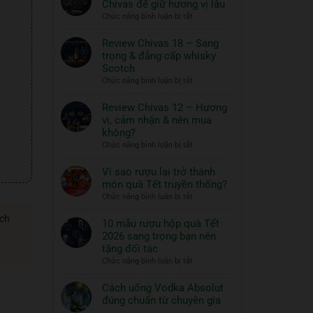
Chivas để giữ hương vị lâu
ngon
Thủy
ở
Chức năng bình luận bị tắt
và
Tinh
Hướng
đồ
ROYAL
dẫn
Review Chivas 18 – Sang
RICH
ăn
bảo
trọng & đẳng cấp whisky
XO
đi
quản
Scotch
Gold
cùng:
rượu
ở
Chức năng bình luận bị tắt
23K
Một
Chivas
Review
–
nghệ
để
Chivas
Review Chivas 12 – Hương
Quà
thuật
giữ
18
vị, cảm nhận & nên mua
Tết
hương
sống
–
2026
không?
vị
đẳng
Sang
ở
Chức năng bình luận bị tắt
lâu
cấp
trọng
Review
&
Chivas
Vì sao rượu lại trở thành
đẳng
12
món quà Tết truyền thống?
cấp
–
ở
Chức năng bình luận bị tắt
whisky
Hương
Vì
Scotch
vị,
ách
sao
10 mẫu rượu hộp quà Tết
cảm
rượu
2026 sang trọng bạn nên
nhận
lại
tặng đối tác
&
trở
ở
Chức năng bình luận bị tắt
nên
thành
10
mua
món
mẫu
Cách uống Vodka Absolut
không?
quà
rượu
đúng chuẩn từ chuyên gia
Tết
hộp
Không