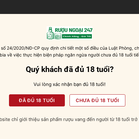
uống ở nhiệt độ từ 16 – 18 độ C.
 số 24/2020/NĐ-CP quy định chi tiết một số điều của Luật Phòng, ch
 bia về việc thực hiện biện pháp ngăn ngừa người chưa đủ 18 tuổi tiế
Quý khách đã đủ 18 tuổi?
 sở hữu màu hồng ngọc tươi tắn cùng cấu trúc sánh mịn và hươn
g ngụm rượu đầu tiên lập tức lan tỏa hương vị phúc bồn tử, anh
sẽ càng bộc lộ những hương thơm phức tạp và đa dạng hơn khi
Vui lòng xác nhận bạn đủ 18 tuổi!
đỏ thẫm lấp lánh cùng vị rượu đậm đà, chát dày sắc nét có nồng
h.
ĐÃ ĐỦ 18 TUỔI
CHƯA ĐỦ 18 TUỔI
ius” Pays d’OC
site chỉ giới thiệu sản phẩm rượu vang đến người từ 18 tuổi trở 
 kết hợp ẩm thực