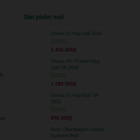
truyền
quà
có
thống?
Tết
bình
2026
Sản phẩm mới
luận
sang
ở
trọng
Cách
bạn
uống
Chivas 21 Hộp Quà 2026
nên
Vodka
tặng
Absolut
đối
Được xếp
3.450.000
₫
đúng
tác
hạng
5
5 sao
chuẩn
từ
Chivas XV 15 Năm Hộp
chuyên
Quà Tết 2026
gia
độ
Được xếp
1.280.000
₫
hạng
5
5 sao
Chivas 12 Hộp Quà Tết
2026
Được xếp
890.000
₫
 ấm
hạng
5
5 sao
Rượu Champagne Canard-
Duchene Brut