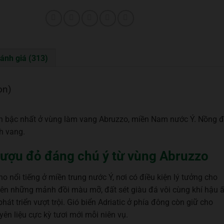
ánh giá (313)
ọn)
ích bậc nhất ở vùng làm vang Abruzzo, miền Nam nước Ý. Nồng 
h vang.
 rượu đỏ đáng chú ý từ vùng Abruzzo
 nổi tiếng ở miền trung nước Ý, nơi có điều kiện lý tưởng cho
rên những mảnh đồi màu mỡ, đất sét giàu đá vôi cùng khí hậu
át triển vượt trội. Gió biển Adriatic ở phía đông còn giữ cho
n liệu cực kỳ tươi mới mỗi niên vụ.