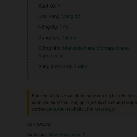
Xuất xứ:
Ý
Loại vang:
Vang đỏ
Nồng độ:
17%
Dung tích:
750 ml
Giống nho:
Malvasia Nera
,
Montepulciano
,
Sangiovese
Vùng làm vang:
Puglia
Bạn cần tư vấn về sản phẩm hoặc cần tìm hiểu chính s
dành cho đại lý? Vui lòng gọi trực tiếp cho chúng tôi qua
Hotline
0978.406.415
hoặc
Chat Messenger
SKU:
W3424
Danh mục:
Rượu Vang
,
Vang Ý