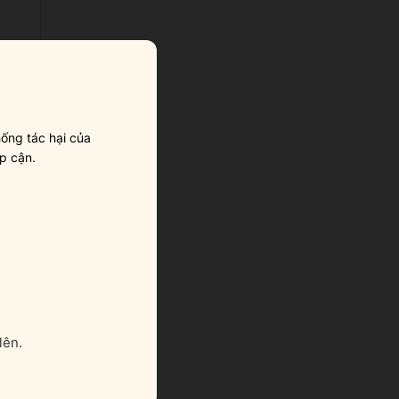
ống tác hại của
p cận.
g
lên.