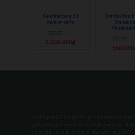
San Marzano 50
Vanitá Primiti
Anniversario
Manduri
Vendemm
Được xếp
2.000.000
₫
hạng
5
5 sao
Được xếp
550.000
hạng
5
5 sa
Rượu Ngoại 247 hướng tới việc trở thành một doanh
nghiệp hàng đầu trong lĩnh vực kinh doanh sản phẩ
rượu ngoại các loại, từ những chai rượu vang danh