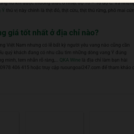
bùng nổ khi được thưởng thức ở nhiệt độ 16 – 18 độ C. Và nhữn
 Ý
thú vị này chính là thịt đỏ, thịt cừu, thịt thú rừng, phô mai cứ
 giá tốt nhất ở địa chỉ nào?
ờng Việt Nam nhưng có lẽ bất kỳ người yêu vang nào cũng cần
Nếu quý khách đang có nhu cầu tìm những dòng vang Ý đúng
ứng minh, tem nhãn rõ ràng,…
QKA Wine
là địa chỉ làm bạn hài
ine 0978 406 415 hoặc truy cập ruoungoai247.com để tham khảo 