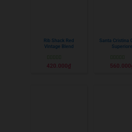
Rib Shack Red
Santa Cristina 
Vintage Blend
Superior
Được xếp
Được xếp
420.000
₫
560.000
hạng
5
5 sao
hạng
5
5 sa