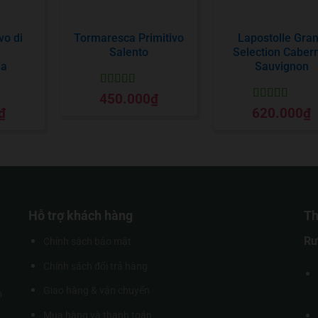
vo di
Tormaresca Primitivo
Lapostolle Gra
a
Salento
Selection Caber
ia
Sauvignon
Được xếp
450.000
₫
hạng
5
5 sao
Được xếp
₫
620.000
₫
o
hạng
5
5 sao
Hỗ trợ khách hàng
Th
Rư
Chính sách bảo mật
Chính sách đổi trả hàng
Giao hàng & vận chuyển
m
Mua hàng và thanh toán