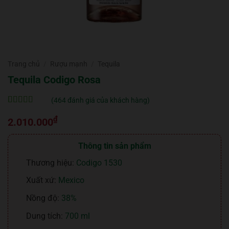
Trang chủ
/
Rượu mạnh
/
Tequila
Tequila Codigo Rosa
(
464
đánh giá của khách hàng)
5
464
trên 5 dựa
₫
trên
đánh
2.010.000
giá
Thông tin sản phẩm
Thương hiệu:
Codigo 1530
Xuất xứ:
Mexico
Nồng độ:
38%
Dung tích:
700 ml