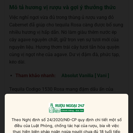
Mô tả hương vị rượu và gợi ý thưởng thức
Việc nghỉ ngơi vừa đủ trong thùng ủ rượu vang đỏ
Cabernet đã giúp cho tequila Rosa càng được bổ sung
nhiều hương vị hấp dẫn. Nó làm giàu thêm nước ép
cây agave nguyên chất, giữ trọn vẹn sự tươi mới của
nguyên liệu. Hương thơm trái cây tươi tắn hòa quyện
cùng vị ngọt nhẹ của agave. Dư vị đậm đà, phức tạp,
kéo dài.
Tham khảo nhanh:
Absolut Vanilia [ Vani ]
Tequila Codigo 1530 Rosa mang đậm dấu ấn của
Mexico, không chỉ là truyền thống mà còn đậm chất
nghệ thuật. Nó thích hợp để được nhâm nhi nguyên
chất và pha chế cocktail thơm ngon.
Theo Nghị định số 24/2020/NĐ-CP quy định chi tiết một số
điều của Luật Phòng, chống tác hại của rượu, bia về việc
thực hiện biện pháp ngăn ngừa người chưa đủ 18 tuổi tiếp