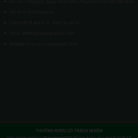
Địa chỉ: 1 Hàng Da, Quận Hoàn Kiếm, Thành phố Hà Nội, Việt Nam
Mã số thuế: 010xxxxxx
CSKH: 0978 406 415 - 0983 34 50 34
Email: admin@ruoungoai247.com
Website:
https://ruoungoai247.com
THƯỞNG RƯỢU CÓ TRÁCH NHIỆM
Sản phẩm rượu tại
Ruoungoai247
không dành cho người dưới 18