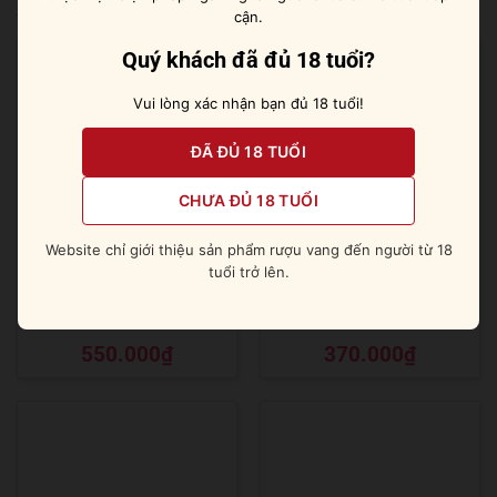
Sản phẩm tương tự
cận.
Quý khách đã đủ 18 tuổi?
Vui lòng xác nhận bạn đủ 18 tuổi!
ĐÃ ĐỦ 18 TUỔI
CHƯA ĐỦ 18 TUỔI
Website chỉ giới thiệu sản phẩm rượu vang đến người từ 18
tuổi trở lên.
Absolut Grapefruit [ Bưởi ]
Absolut Mandrin [ Cam ]
Được xếp
Được xếp
550.000
₫
370.000
₫
hạng
5
5 sao
hạng
5
5 sao