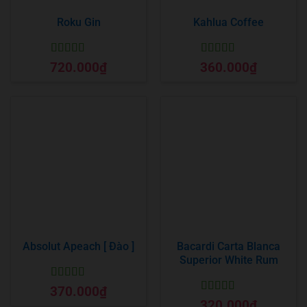
Roku Gin
Kahlua Coffee
Được xếp
Được xếp
720.000
₫
360.000
₫
hạng
5
5 sao
hạng
5
5 sao
Absolut Apeach [ Đào ]
Bacardi Carta Blanca
Superior White Rum
Được xếp
370.000
₫
hạng
5
5 sao
Được xếp
320.000
₫