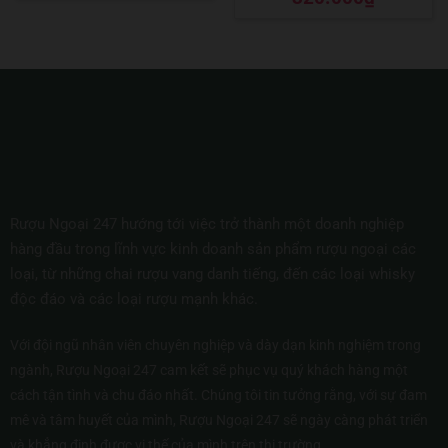
hạng
5
5 sao
Rượu Ngoại 247 hướng tới việc trở thành một doanh nghiệp
hàng đầu trong lĩnh vực kinh doanh sản phẩm rượu ngoại các
loại, từ những chai rượu vang danh tiếng, đến các loại whisky
độc đáo và các loại rượu mạnh khác.
Với đội ngũ nhân viên chuyên nghiệp và dày dạn kinh nghiệm trong
ngành, Rượu Ngoại 247 cam kết sẽ phục vụ quý khách hàng một
cách tận tình và chu đáo nhất. Chúng tôi tin tưởng rằng, với sự đam
mê và tâm huyết của mình, Rượu Ngoại 247 sẽ ngày càng phát triển
và khẳng định được vị thế của mình trên thị trường.