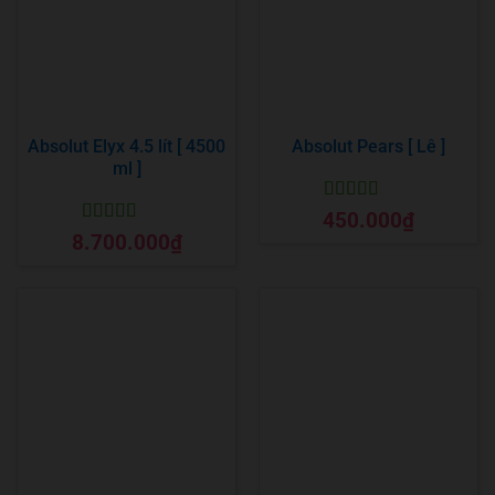
Absolut Elyx 4.5 lít [ 4500
Absolut Pears [ Lê ]
ml ]
Được xếp
450.000
₫
hạng
5
5 sao
Được xếp
8.700.000
₫
hạng
5
5 sao