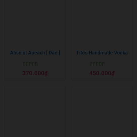
Absolut Apeach [ Đào ]
Tito’s Handmade Vodka
Được xếp
Được xếp
370.000
₫
450.000
₫
hạng
5
5 sao
hạng
5
5 sao