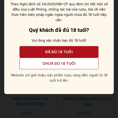
Theo Nghị định số 24/2020/NĐ-CP quy định chi tiết một số
thức nguyên chất trong ly shots hoặc dùng để pha chế
điều của Luật Phòng, chống tác hại của rượu, bia về việc
cocktail tequila như Margarita, Paloma, Sunrise,…
thực hiện biện pháp ngăn ngừa người chưa đủ 18 tuổi tiếp
cận.
Quý khách đã đủ 18 tuổi?
Sản phẩm tương tự
Vui lòng xác nhận bạn đủ 18 tuổi!
ĐÃ ĐỦ 18 TUỔI
CHƯA ĐỦ 18 TUỔI
Website chỉ giới thiệu sản phẩm rượu vang đến người từ 18
tuổi trở lên.
Rượu Obaachan no
Absolut Watermelon [ Dưa
Umeshu 300ml
hấu ]