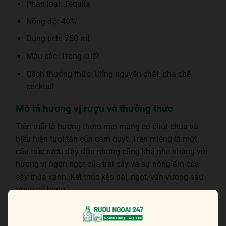
Phân loại: Tequila
Nồng độ: 40%
Dung tích: 750 ml
Màu sắc: Trong suốt
Cách thưởng thức: Uống nguyên chất, pha chế
cocktail
Mô tả hương vị rượu và thưởng thức
Trên mũi là hương thơm mịn màng có chút chua và
biểu hiện tươi tắn của cam quýt. Trên miệng là một
cấu trúc rượu đầy đặn nhưng cũng khá nhẹ nhàng với
hương vị ngon ngọt của trái cây và sự nồng ấm của
cây thùa xanh. Kết thúc kéo dài, ngọt, vấn vương sâu
trong cổ họng.
Một kiểu tequila thuần khiết, sạch sẽ, phản ảnh tốt
nhất hương vị agave tươi mát. Nó rất tốt để thưởng