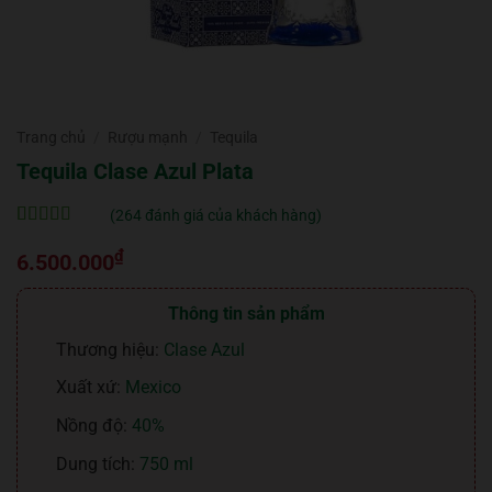
Trang chủ
/
Rượu mạnh
/
Tequila
Tequila Clase Azul Plata
(
264
đánh giá của khách hàng)
5
264
trên 5 dựa
₫
trên
đánh
6.500.000
giá
Thông tin sản phẩm
Thương hiệu:
Clase Azul
Xuất xứ:
Mexico
Nồng độ:
40%
Dung tích:
750 ml