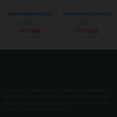
Absolut Raspberri [ Dâu ]
Absolut Kurant [ Nho đen ]
Được xếp
Được xếp
370.000
₫
370.000
₫
hạng
5
5 sao
hạng
5
5 sao
Rượu Ngoại 247 hướng tới việc trở thành một doanh nghiệp
hàng đầu trong lĩnh vực kinh doanh sản phẩm rượu ngoại các
loại, từ những chai rượu vang danh tiếng, đến các loại whisky
độc đáo và các loại rượu mạnh khác.