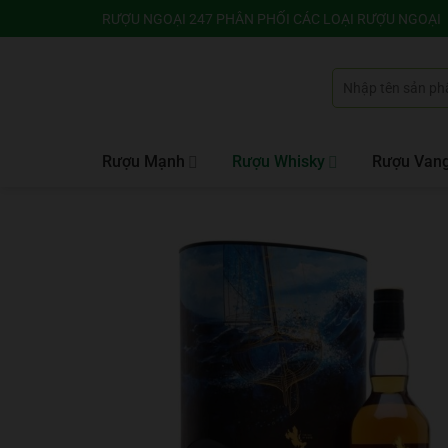
Bỏ
RƯỢU NGOẠI 247 PHÂN PHỐI CÁC LOẠI RƯỢU NGOẠI
qua
nội
Tìm
dung
kiếm:
Rượu Mạnh
Rượu Whisky
Rượu Van