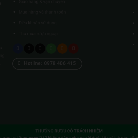
Giao hàng & vận chuyển
m
Mua hàng và thanh toán
Điều khoản sử dụng
Thu mua rượu ngoại
ụ
úng
Hotline: 0978 406 415
,
THƯỞNG RƯỢU CÓ TRÁCH NHIỆM