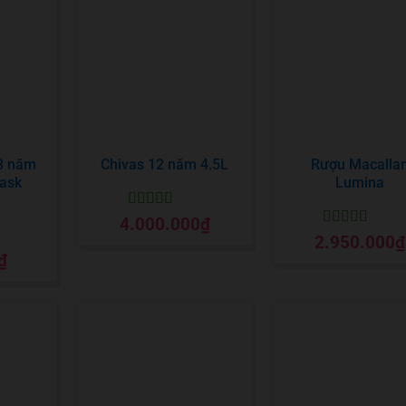
13 năm
Chivas 12 năm 4.5L
Rượu Macalla
ask
Lumina
Được xếp
4.000.000
₫
hạng
5
5 sao
Được xếp
2.950.000
₫
hạng
5
5 sao
₫
o