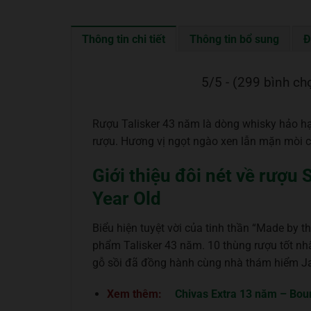
Thông tin chi tiết
Thông tin bổ sung
Đ
5/5 - (299 bình ch
Rượu Talisker 43 năm là dòng whisky hảo hạ
rượu. Hương vị ngọt ngào xen lẫn mặn mòi 
Giới thiệu đôi nét về rượu
Year Old
Biểu hiện tuyệt vời của tinh thần “Made by 
phẩm Talisker 43 năm. 10 thùng rượu tốt nh
gỗ sồi đã đồng hành cùng nhà thám hiểm J
Xem thêm:
Chivas Extra 13 năm – Bou