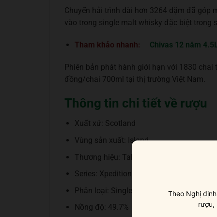
Chuyến hải trình dài hơn 3264 dặm đã góp 
vào trong single malt whisky đặc biệt trong 
Tham khảo nhanh:
Chivas 12 năm 4.5
Phiên bản phát hành giới hạn với 1830 chai 
đồng/chai 700ml tại thị trường Việt Nam.
Thông tin chi tiết về rượu
Xuất xứ: Scotland
Vùng sản xuất: Island
Thương hiệu: Talisker
Series: Xpedition Oak
Phân loại: Single Malt Scotch Whisky
Theo Nghị định
rượu,
Nồng độ: 49.7%