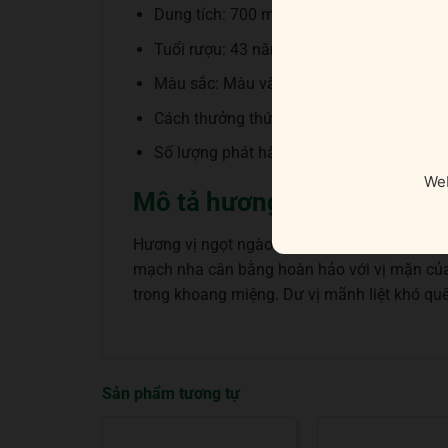
Dung tích: 700 ml
Tuổi rượu: 43 năm (đóng chai năm 2021)
Màu sắc: Màu vàng hổ phách đậm đà
Cách thưởng thức: Uống nguyên chất, thêm
Số lượng phát hành: 1830 chai
Web
Mô tả hương vị rượu
Hương vị ngọt ngào sống động với sự bổ sung
mạch nha cân bằng hoàn hảo với vị mặn của 
trong khoang miệng. Dư vị mãnh liệt khó qu
Sản phẩm tương tự