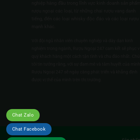
nghiệp hàng đầu trong lĩnh vực kinh doanh sản phẩ
rượu ngoại các loại, từ những chai rượu vang danh
tiếng, đến các loại whisky độc đáo và các loại rượu
mạnh khác.
Với đội ngũ nhân viên chuyên nghiệp và dày dạn kinh
nghiệm trong ngành, Rượu Ngoại 247 cam kết sẽ phục v
quý khách hàng một cách tận tình và chu đáo nhất. Ch
tôi tin tưởng rằng, với sự đam mê và tâm huyết của mình
Rượu Ngoại 247 sẽ ngày càng phát triển và khẳng định
được vị thế của mình trên thị trường.
Chat Zalo
Chat Facebook