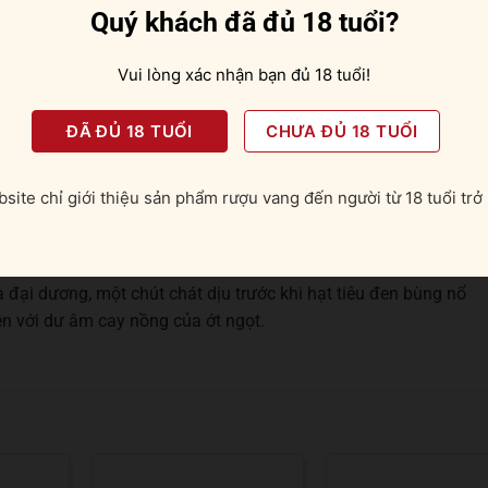
Quý khách đã đủ 18 tuổi?
Vui lòng xác nhận bạn đủ 18 tuổi!
 đá viên, pha chế cocktail
ĐÃ ĐỦ 18 TUỔI
CHƯA ĐỦ 18 TUỔI
site chỉ giới thiệu sản phẩm rượu vang đến người từ 18 tuổi trở 
 hương vị hàng hải tuyệt đỉnh vào từng giọt rượu. Vị ngọt của
đại dương, một chút chát dịu trước khi hạt tiêu đen bùng nổ
ên với dư âm cay nồng của ớt ngọt.