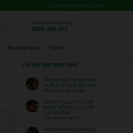
admin@ruoungoai247.com
Chăm sóc khách hàng
0978.406.415
Bia Nhập Khẩu
Tin tức
Có thể bạn quan tâm
Thưởng thức Whisky ngon
và đồ ăn đi cùng: Một nghệ
thuật sống đẳng cấp
Không
có
Giá Rượu Ngựa Thủy Tinh
bình
ROYAL RICH XO Gold 23K –
luận
Quà Tết 2026
ở
ở
Chức năng bình luận bị tắt
Thưởng
Giá
thức
Rượu
Hướng dẫn bảo quản rượu
Whisky
Ngựa