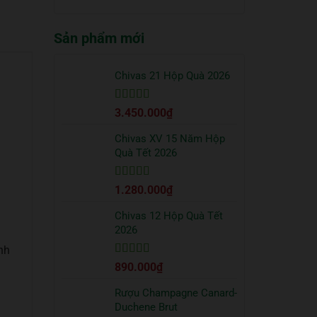
truyền
quà
có
thống?
Tết
bình
2026
Sản phẩm mới
luận
sang
ở
trọng
Cách
bạn
uống
Chivas 21 Hộp Quà 2026
nên
Vodka
tặng
Absolut
đối
Được xếp
3.450.000
₫
đúng
tác
hạng
5
5 sao
chuẩn
từ
Chivas XV 15 Năm Hộp
chuyên
Quà Tết 2026
gia
Được xếp
1.280.000
₫
hạng
5
5 sao
Chivas 12 Hộp Quà Tết
2026
nh
Được xếp
890.000
₫
hạng
5
5 sao
Rượu Champagne Canard-
Duchene Brut