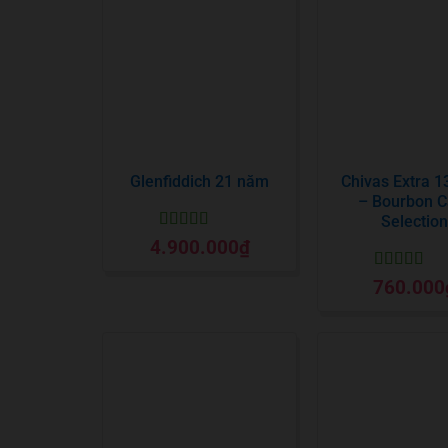
Glenfiddich 21 năm
Chivas Extra 
– Bourbon C
Selection
Được xếp
4.900.000
₫
hạng
5
5 sao
Được xếp
760.000
hạng
5
5 sa