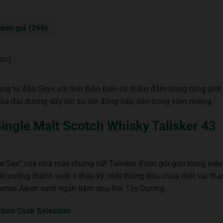
ánh giá (299)
ọn)
ng từ đảo Skye với tinh thần biển cả thấm đẫm trong từng giọt
của đại dương dấy lên sự sôi động hấp dẫn trong vòm miệng.
 Single Malt Scotch Whisky Talisker 43
the Sea” của nhà máy chưng cất Talisker được gói gọn trong siêu
ất trưởng thành suốt 4 thập kỷ, mỗi thùng đều chứa một vài tha
ames Aiken vượt ngàn dặm qua Đại Tây Dương.
rbon Cask Selection