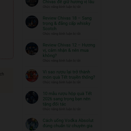
Chivas để giữ hương vị lâu
ngon
Thủy
ở
Chức năng bình luận bị tắt
và
Tinh
Hướng
đồ
ROYAL
dẫn
Review Chivas 18 – Sang
RICH
ăn
bảo
trọng & đẳng cấp whisky
XO
đi
quản
Scotch
Gold
cùng:
rượu
ở
Chức năng bình luận bị tắt
23K
Một
Chivas
Review
–
nghệ
để
Chivas
Review Chivas 12 – Hương
Quà
thuật
giữ
18
vị, cảm nhận & nên mua
Tết
hương
sống
–
2026
không?
vị
đẳng
Sang
ở
Chức năng bình luận bị tắt
lâu
cấp
trọng
Review
&
Chivas
Vì sao rượu lại trở thành
đẳng
ách
12
món quà Tết truyền thống?
cấp
–
ở
Chức năng bình luận bị tắt
whisky
Hương
Vì
Scotch
vị,
sao
10 mẫu rượu hộp quà Tết
cảm
rượu
2026 sang trọng bạn nên
nhận
lại
tặng đối tác
&
trở
ở
Chức năng bình luận bị tắt
nên
thành
10
mua
món
mẫu
Cách uống Vodka Absolut
không?
quà
rượu
đúng chuẩn từ chuyên gia
Tết
hộp
Không