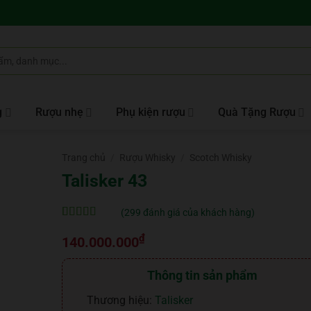
g
Rượu nhẹ
Phụ kiện rượu
Quà Tặng Rượu
Trang chủ
/
Rượu Whisky
/
Scotch Whisky
Talisker 43
(
299
đánh giá của khách hàng)
5
299
trên 5 dựa
₫
trên
đánh
140.000.000
giá
Thông tin sản phẩm
Thương hiệu:
Talisker