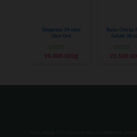
Singleton 39 năm
Rượu Chivas 
Glen Ord
Salute 38 
Được xếp
Được xếp
99.000.000
₫
23.500.0
hạng
5
5 sao
hạng
5
5 sa
Rượu Ngoại 247 hướng tới việc trở thành một doanh