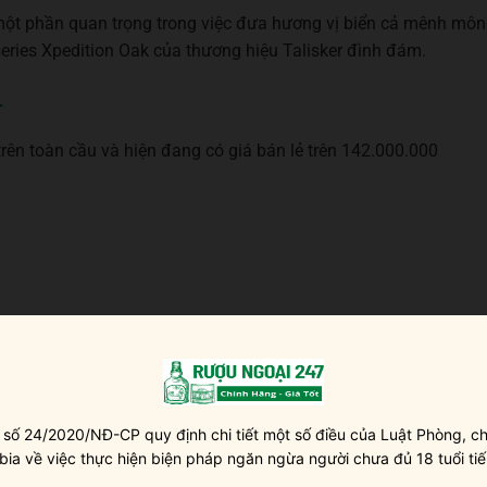
một phần quan trọng trong việc đưa hương vị biển cả mênh mô
series Xpedition Oak của thương hiệu Talisker đình đám.
L
trên toàn cầu và hiện đang có giá bán lẻ trên 142.000.000
 số 24/2020/NĐ-CP quy định chi tiết một số điều của Luật Phòng, ch
 bia về việc thực hiện biện pháp ngăn ngừa người chưa đủ 18 tuổi tiế