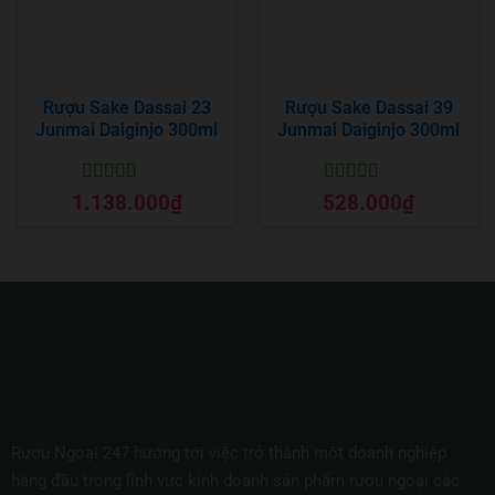
Rượu Sake Dassai 23
Rượu Sake Dassai 39
Junmai Daiginjo 300ml
Junmai Daiginjo 300ml
Được xếp
Được xếp
1.138.000
₫
528.000
₫
hạng
5
5 sao
hạng
5
5 sao
Rượu Ngoại 247 hướng tới việc trở thành một doanh nghiệp
hàng đầu trong lĩnh vực kinh doanh sản phẩm rượu ngoại các