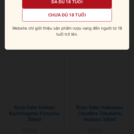
ĐÃ ĐỦ 18 TUỔI
chất xúc tác giúp cho bữa tiệc của bạn được trọn vẹn,
và hương thơm của rượu cũng phát huy hết công lực.
CHƯA ĐỦ 18 TUỔI
Website chỉ giới thiệu sản phẩm rượu vang đến người từ 18
tuổi trở lên.
Sản phẩm tương tự
Rượu Sake Hokkan
Rượu Sake Hakkaisan
Kachofugetsu Futsushu
Cloudline Tokubetsu
300ml
Honjozo 300ml