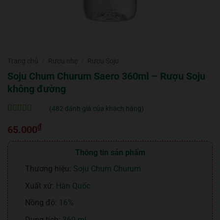
Trang chủ
/
Rượu nhẹ
/
Rượu Soju
Soju Chum Churum Saero 360ml – Rượu Soju
không đường
(
482
đánh giá của khách hàng)
5
482
trên 5 dựa
₫
trên
đánh
65.000
giá
Thông tin sản phẩm
Thương hiệu:
Soju Chum Churum
Xuất xứ:
Hàn Quốc
Nồng độ:
16%
Dung tích:
360 ml