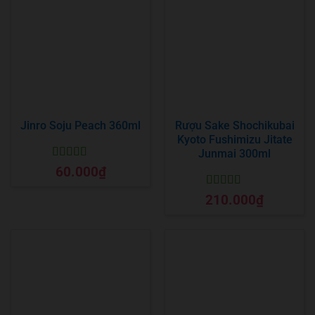
Jinro Soju Peach 360ml
Rượu Sake Shochikubai
Kyoto Fushimizu Jitate
Junmai 300ml
Được xếp
60.000
₫
hạng
5
5 sao
Được xếp
210.000
₫
hạng
5
5 sao