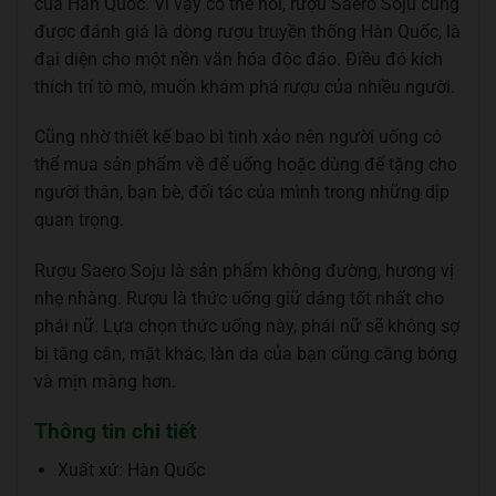
của Hàn Quốc. Vì vậy có thể nói, rượu Saero Soju cũng
được đánh giá là dòng rượu truyền thống Hàn Quốc, là
đại diện cho một nền văn hóa độc đáo. Điều đó kích
thích trí tò mò, muốn khám phá rượu của nhiều người.
Cũng nhờ thiết kế bao bì tinh xảo nên người uống có
thể mua sản phẩm về để uống hoặc dùng để tặng cho
người thân, bạn bè, đối tác của mình trong những dịp
quan trọng.
Rượu Saero Soju là sản phẩm không đường, hương vị
nhẹ nhàng. Rượu là thức uống giữ dáng tốt nhất cho
phái nữ. Lựa chọn thức uống này, phái nữ sẽ không sợ
bị tăng cân, mặt khác, làn da của bạn cũng căng bóng
và mịn màng hơn.
Thông tin chi tiết
Xuất xứ: Hàn Quốc