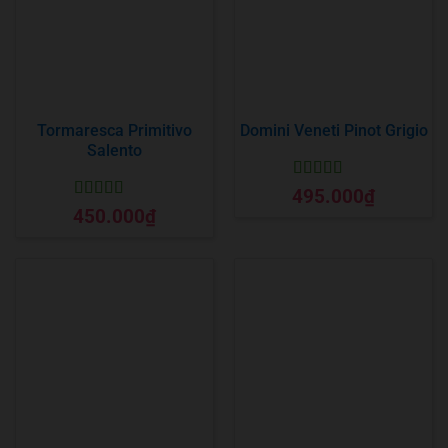
Tormaresca Primitivo
Domini Veneti Pinot Grigio
Salento
Được xếp
495.000
₫
hạng
5
5 sao
Được xếp
450.000
₫
hạng
5
5 sao