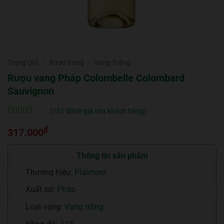
Trang chủ
/
Rượu Vang
/
Vang Trắng
Rượu vang Pháp Colombelle Colombard
Sauvignon
(
151
đánh giá của khách hàng)
5
151
trên 5 dựa
₫
trên
đánh
317.000
giá
Thông tin sản phẩm
Thương hiệu:
Plaimont
Xuất xứ:
Pháp
Loại vang:
Vang trắng