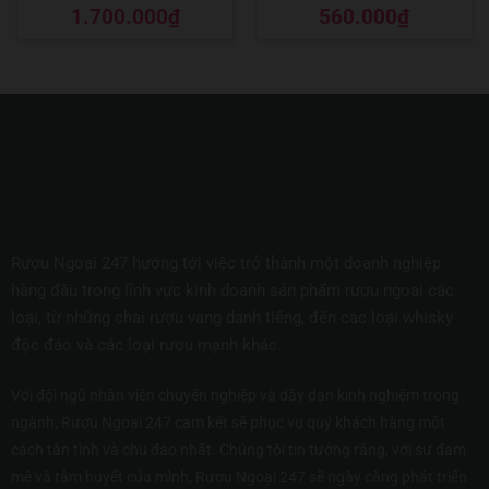
Được xếp
Được xếp
1.700.000
₫
560.000
₫
hạng
5
5 sao
hạng
5
5 sao
Rượu Ngoại 247 hướng tới việc trở thành một doanh nghiệp
hàng đầu trong lĩnh vực kinh doanh sản phẩm rượu ngoại các
loại, từ những chai rượu vang danh tiếng, đến các loại whisky
độc đáo và các loại rượu mạnh khác.
Với đội ngũ nhân viên chuyên nghiệp và dày dạn kinh nghiệm trong
ngành, Rượu Ngoại 247 cam kết sẽ phục vụ quý khách hàng một
cách tận tình và chu đáo nhất. Chúng tôi tin tưởng rằng, với sự đam
mê và tâm huyết của mình, Rượu Ngoại 247 sẽ ngày càng phát triển