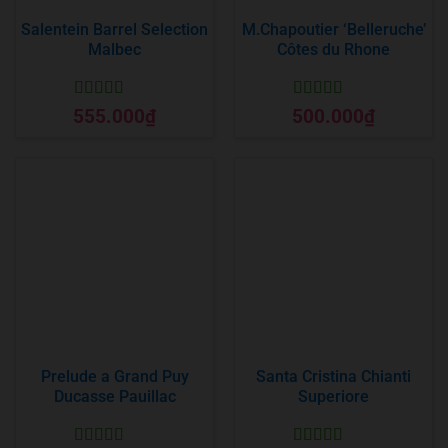
Salentein Barrel Selection
M.Chapoutier ‘Belleruche’
Malbec
Côtes du Rhone
Được xếp
Được xếp
555.000
₫
500.000
₫
hạng
5
5 sao
hạng
5
5 sao
Prelude a Grand Puy
Santa Cristina Chianti
Ducasse Pauillac
Superiore