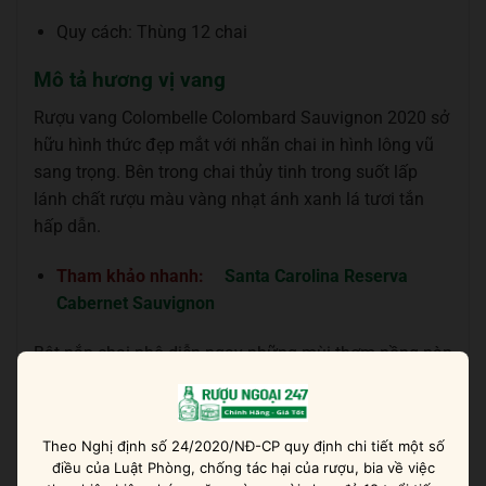
Quy cách: Thùng 12 chai
Mô tả hương vị vang
Rượu vang Colombelle Colombard Sauvignon 2020 sở
hữu hình thức đẹp mắt với nhãn chai in hình lông vũ
sang trọng. Bên trong chai thủy tinh trong suốt lấp
lánh chất rượu màu vàng nhạt ánh xanh lá tươi tắn
hấp dẫn.
Tham khảo nhanh:
Santa Carolina Reserva
Cabernet Sauvignon
Bật nắp chai phô diễn ngay những mùi thơm nồng nàn
của cây trái nhiệt đới với gợi ý của quýt, cam, bưởi,
chanh dây hay quả đào trắng. Mùi thơm quyện chặt
trên mũi và lan tỏa khắp không gian say đắm lòng
Theo Nghị định số 24/2020/NĐ-CP quy định chi tiết một số
người.
điều của Luật Phòng, chống tác hại của rượu, bia về việc