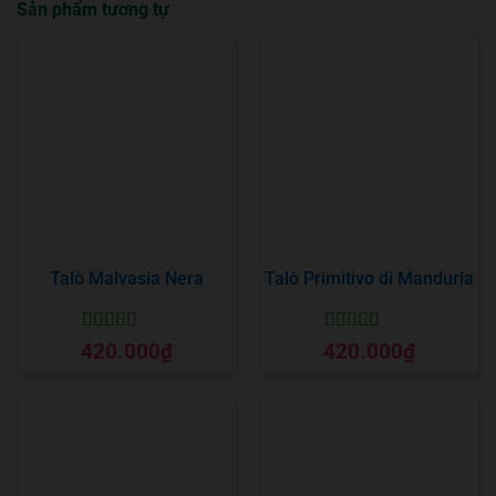
Sản phẩm tương tự
Talò Malvasia Nera
Talò Primitivo di Manduria
Được xếp
Được xếp
420.000
₫
420.000
₫
hạng
5
5 sao
hạng
5
5 sao