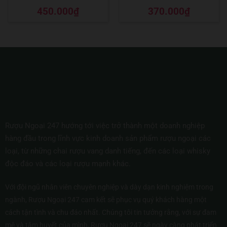
Được xếp
Được xếp
450.000
₫
370.000
₫
hạng
5
5 sao
hạng
5
5 sao
Rượu Ngoại 247 hướng tới việc trở thành một doanh nghiệp
hàng đầu trong lĩnh vực kinh doanh sản phẩm rượu ngoại các
loại, từ những chai rượu vang danh tiếng, đến các loại whisky
độc đáo và các loại rượu mạnh khác.
Với đội ngũ nhân viên chuyên nghiệp và dày dạn kinh nghiệm trong
ngành, Rượu Ngoại 247 cam kết sẽ phục vụ quý khách hàng một
cách tận tình và chu đáo nhất. Chúng tôi tin tưởng rằng, với sự đam
mê và tâm huyết của mình, Rượu Ngoại 247 sẽ ngày càng phát triển