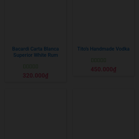
Bacardi Carta Blanca
Tito’s Handmade Vodka
Superior White Rum
Được xếp
450.000
₫
hạng
5
5 sao
Được xếp
320.000
₫
hạng
5
5 sao