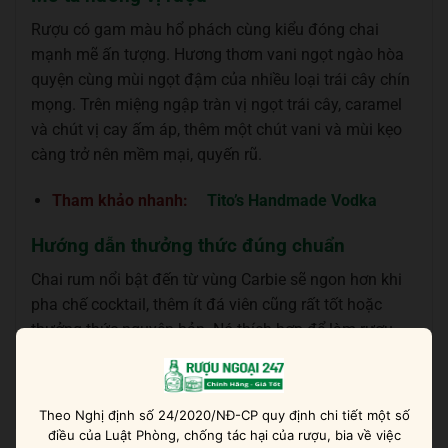
Rượu có gam màu hổ phách cùng kiểu đóng chai
mạnh mẽ ấn tượng. Hương thơm vani ngọt ngào hòa
quyện cùng mùi ngọt đậm của nhiều loại trái cây chín
mọng. Trên miệng ngập tràn vị ngọt trái cây, caramel
và chút vị cay ấm áp, thêm một chút vani và mùi kẹo
càng trở nên mềm mại, quyến rũ.
Tham khảo nhanh:
Tito’s Handmade Vodka
Hướng dẫn thưởng thức đúng chuẩn
Chai rum nổi bật đến từ vùng Carbie sẽ ngon hơn khi
pha chế cocktail, thêm ít đá viên cũng rất tốt hoặc
thưởng thức nguyên bản. Nó thích hợp để làm rượu
khai vị, đi kèm salad, thịt nguội, phở cuốn, món gỏi, hải
sản, phô mai mềm.
Theo Nghị định số 24/2020/NĐ-CP quy định chi tiết một số
điều của Luật Phòng, chống tác hại của rượu, bia về việc