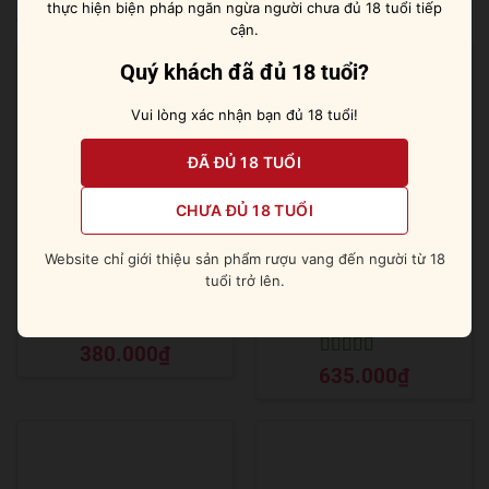
thực hiện biện pháp ngăn ngừa người chưa đủ 18 tuổi tiếp
Sản phẩm tương tự
cận.
Quý khách đã đủ 18 tuổi?
Vui lòng xác nhận bạn đủ 18 tuổi!
ĐÃ ĐỦ 18 TUỔI
CHƯA ĐỦ 18 TUỔI
Website chỉ giới thiệu sản phẩm rượu vang đến người từ 18
tuổi trở lên.
Beefeater London Dry Gin
Rượu Mito No Kairakuen
Umeshu 720ml
Được xếp
380.000
₫
hạng
5
5 sao
Được xếp
635.000
₫
hạng
5
5 sao