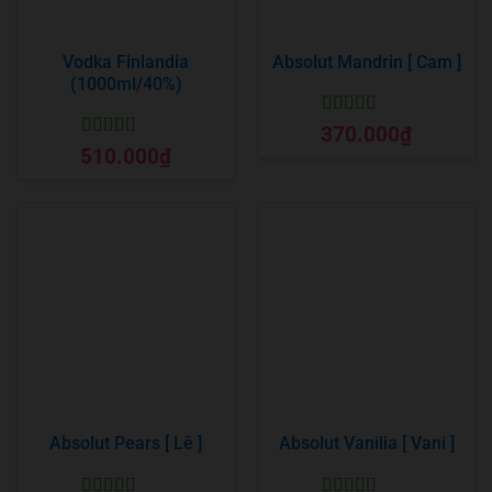
Vodka Finlandia
Absolut Mandrin [ Cam ]
(1000ml/40%)
Được xếp
370.000
₫
hạng
5
5 sao
Được xếp
510.000
₫
hạng
5
5 sao
Absolut Pears [ Lê ]
Absolut Vanilia [ Vani ]