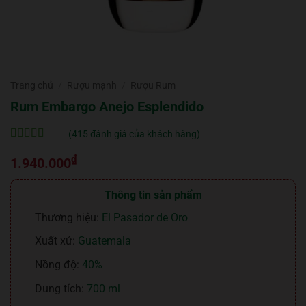
Trang chủ
/
Rượu mạnh
/
Rượu Rum
Rum Embargo Anejo Esplendido
(
415
đánh giá của khách hàng)
5
415
trên 5 dựa
₫
trên
đánh
1.940.000
giá
Thông tin sản phẩm
Thương hiệu:
El Pasador de Oro
Xuất xứ:
Guatemala
Nồng độ:
40%
Dung tích:
700 ml