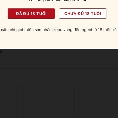
 ý thưởng thức
 nhất thế giới với mùi thơm cà phê cực kỳ quyến rũ. Thêm vào đ
ĐÃ ĐỦ 18 TUỔI
CHƯA ĐỦ 18 TUỔI
âu thêm cân bằng và phong phú. Trên vòm miệng ngập tràn vị 
y, rau thì là, cây đinh hương. Dư vị dài và ngọt gắt với đường
site chỉ giới thiệu sản phẩm rượu vang đến người từ 18 tuổi trở 
 hoàn hảo để làm nên một ly Espresso Martini, Coffee Milkshake
h.