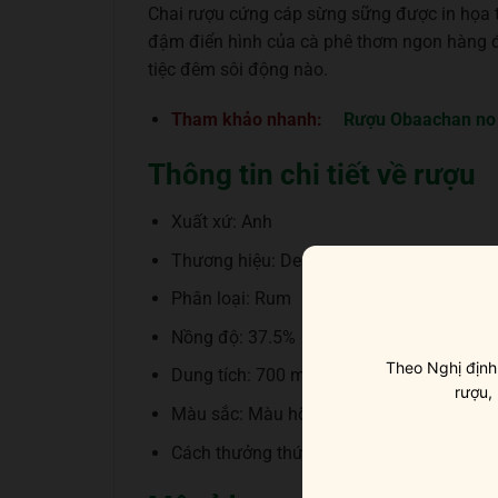
Chai rượu cứng cáp sừng sững được in họa t
đậm điển hình của cà phê thơm ngon hàng đầu
tiệc đêm sôi động nào.
Tham khảo nhanh:
Rượu Obaachan no
Thông tin chi tiết về rượu
Xuất xứ: Anh
Thương hiệu: Dead Man’s Fingers
Phân loại: Rum
Nồng độ: 37.5%
Theo Nghị định
Dung tích: 700 ml
rượu,
Màu sắc: Màu hổ phách đậm
Cách thưởng thức: Uống nguyên chất, thêm