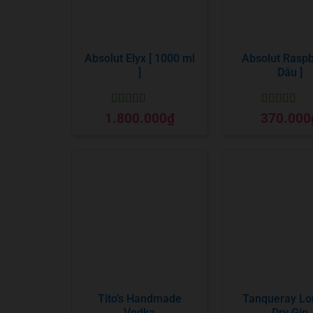
Absolut Elyx [ 1000 ml
Absolut Raspbe
]
Dâu ]
Được xếp
Được xếp
1.800.000
₫
370.000
hạng
5
5 sao
hạng
5
5 sa
Tito’s Handmade
Tanqueray L
Vodka
Dry Gin