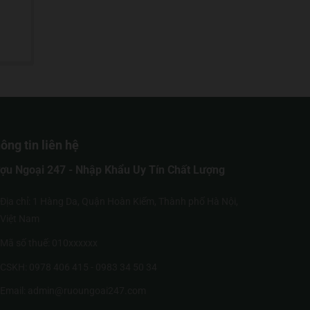
ông tin liên hệ
ợu Ngoại 247 - Nhập Khẩu Uy Tín Chất Lượng
Địa chỉ: 1 Hàng Da, Quận Hoàn Kiếm, Thành phố Hà Nội,
Việt Nam
Mã số thuế: 010xxxxxx
CSKH: 0978 406 415 - 0983 34 50 34
Email: admin@ruoungoai247.com