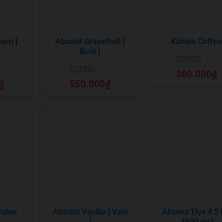
rri [
Absolut Grapefruit [
Kahlua Coffee
Bưởi ]
Được xếp
360.000
₫
hạng
5
5 sao
Được xếp
₫
550.000
₫
o
hạng
5
5 sao
ondon
Absolut Vanilia [ Vani
Absolut Elyx 4.5 lí
]
4500 ml ]