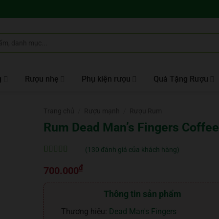
g
Rượu nhẹ
Phụ kiện rượu
Quà Tặng Rượu
Trang chủ
/
Rượu mạnh
/
Rượu Rum
Rum Dead Man’s Fingers Coffee
(
130
đánh giá của khách hàng)
5
130
trên 5 dựa
₫
trên
đánh
700.000
giá
Thông tin sản phẩm
Thương hiệu:
Dead Man's Fingers