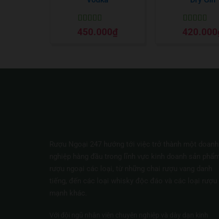
Được xếp
Được xếp
450.000
₫
420.000
hạng
5
5 sao
hạng
5
5 sa
Rượu Ngoại 247 hướng tới việc trở thành một doanh
nghiệp hàng đầu trong lĩnh vực kinh doanh sản phẩ
rượu ngoại các loại, từ những chai rượu vang danh
tiếng, đến các loại whisky độc đáo và các loại rượu
mạnh khác.
Với đội ngũ nhân viên chuyên nghiệp và dày dạn kinh