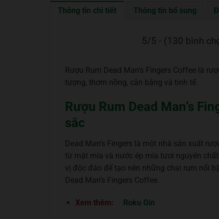
Thông tin chi tiết
Thông tin bổ sung
Đ
5/5 - (130 bình ch
Rượu Rum Dead Man’s Fingers Coffee là rượ
tượng, thơm nồng, cân bằng và tinh tế.
Rượu Rum Dead Man’s Fing
sắc
Dead Man’s Fingers là một nhà sản xuất rượ
từ mật mía và nước ép mía tươi nguyên chất 
vị độc đáo để tạo nên những chai rum nổi 
Dead Man’s Fingers Coffee.
Xem thêm:
Roku Gin