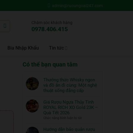
admin@ruoungoai247.com
Chăm sóc khách hàng
0978.406.415
Bia Nhập Khẩu
Tin tức
Có thể bạn quan tâm
Thưởng thức Whisky ngon
và đồ ăn đi cùng: Một nghệ
thuật sống đẳng cấp
Không
có
Giá Rượu Ngựa Thủy Tinh
bình
ROYAL RICH XO Gold 23K –
luận
Quà Tết 2026
ở
ở
Chức năng bình luận bị tắt
Thưởng
Giá
thức
Rượu
Hướng dẫn bảo quản rượu
Whisky
Ngựa