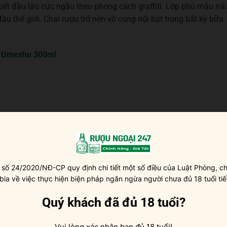
iết đầu lâu cực ngầu theo phong cách graffiti. Lớp phủ màu nâ
 thế giới. Chai rượu trở nên vô cùng nổi bật trong bất kỳ bữa
 Umeshu 300ml
 số 24/2020/NĐ-CP quy định chi tiết một số điều của Luật Phòng, ch
 bia về việc thực hiện biện pháp ngăn ngừa người chưa đủ 18 tuổi tiế
Quý khách đã đủ 18 tuổi?
 đá viên, pha với nước lọc, pha chế cocktail
Vui lòng xác nhận bạn đủ 18 tuổi!