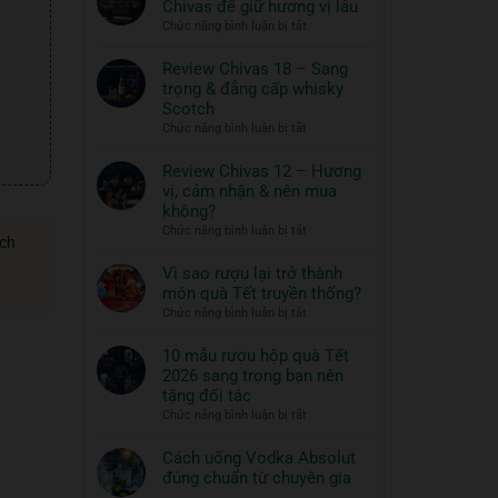
Chivas để giữ hương vị lâu
ngon
Thủy
ở
Chức năng bình luận bị tắt
và
Tinh
Hướng
đồ
ROYAL
dẫn
Review Chivas 18 – Sang
RICH
ăn
bảo
trọng & đẳng cấp whisky
XO
đi
quản
Scotch
Gold
cùng:
rượu
ở
Chức năng bình luận bị tắt
23K
Một
Chivas
Review
–
nghệ
để
Chivas
Review Chivas 12 – Hương
Quà
thuật
giữ
18
vị, cảm nhận & nên mua
Tết
hương
sống
–
2026
không?
vị
đẳng
Sang
ở
Chức năng bình luận bị tắt
lâu
cấp
trọng
ách
Review
&
Chivas
Vì sao rượu lại trở thành
đẳng
12
món quà Tết truyền thống?
cấp
–
ở
Chức năng bình luận bị tắt
whisky
Hương
Vì
Scotch
vị,
sao
10 mẫu rượu hộp quà Tết
cảm
rượu
2026 sang trọng bạn nên
nhận
lại
tặng đối tác
&
trở
ở
Chức năng bình luận bị tắt
nên
thành
10
mua
món
mẫu
Cách uống Vodka Absolut
không?
quà
rượu
đúng chuẩn từ chuyên gia
Tết
hộp
Không