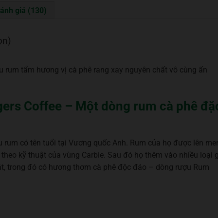
ánh giá (130)
ọn)
u rum tẩm hương vị cà phê rang xay nguyên chất vô cùng ấn
ers Coffee – Một dòng rum cà phê đặ
u rum có tên tuổi tại Vương quốc Anh. Rum của họ được lên me
theo kỹ thuật của vùng Carbie. Sau đó họ thêm vào nhiều loại 
bật, trong đó có hương thơm cà phê độc đáo – dòng rượu Rum