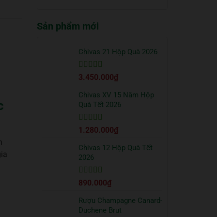
truyền
quà
có
thống?
Tết
bình
2026
Sản phẩm mới
luận
sang
ở
trọng
Cách
bạn
uống
Chivas 21 Hộp Quà 2026
nên
Vodka
tặng
Absolut
đối
Được xếp
3.450.000
₫
đúng
tác
hạng
5
5 sao
chuẩn
từ
Chivas XV 15 Năm Hộp
c
chuyên
Quà Tết 2026
gia
Được xếp
1.280.000
₫
hạng
5
5 sao
n
Chivas 12 Hộp Quà Tết
gia
2026
Được xếp
890.000
₫
hạng
5
5 sao
Rượu Champagne Canard-
Duchene Brut