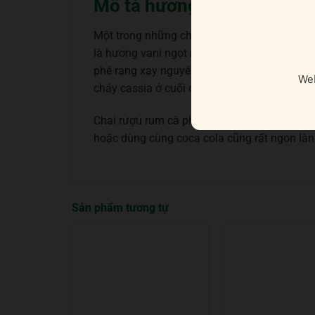
Mô tả hương vị rượu và gợi
Một trong những chai rum tẩm gia vị thu hút
là hương vani ngọt nhẹ, nho khô và đường n
phê rang xay nguyên chất, socola cam, trái câ
Web
cháy cassia ở cuối cùng.
Chai rượu rum cà phê thú vị này là lựa chọn
hoặc dùng cùng coca cola cũng rất ngon làn
Sản phẩm tương tự