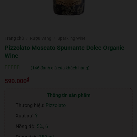
Trang chủ
/
Rượu Vang
/
Sparkling Wine
Pizzolato Moscato Spumante Dolce Organic
Wine
(
146
đánh giá của khách hàng)
5
146
trên 5 dựa
₫
trên
đánh
590.000
giá
Thông tin sản phẩm
Thương hiệu:
Pizzolato
Xuất xứ:
Ý
Nồng độ:
5%
,
6