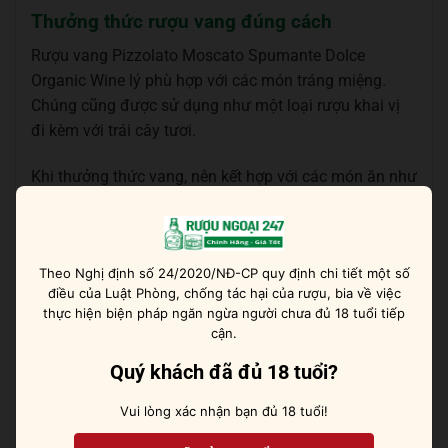
Thưởng thức rượu vang đúng cách
Rượu vang Pizzolato Moscato Spumante Dolce
Organic Wine lý phù hợp với các món tráng miệng.
Chúng cũng được sử dụng như một loại rượu khai vị
đi kèm với trái cây tươi.
Khi thưởng thức vang, nên kết hợp với các món ăn như
bánh ngọt, socola, Tiramisu, hoa quả tươi như dâu tây,
Pannacota với quả mọng, ánh nướng, bánh táo…
Nhiệt độ lý tưởng nhất để thưởng thức rượu là nhiệt
Theo Nghị định số 24/2020/NĐ-CP quy định chi tiết một số
điều của Luật Phòng, chống tác hại của rượu, bia về việc
độ khoảng 4 – 6°C.
thực hiện biện pháp ngăn ngừa người chưa đủ 18 tuổi tiếp
cận.
Ruoungoai247 hiện đang là đơn vị cung cấp rượu
vang Pizzolato Moscato Spumante Dolce Organic
Quý khách đã đủ 18 tuổi?
Wine nhập khẩu chính hãng. Để mua sản phẩm với
Vui lòng xác nhận bạn đủ 18 tuổi!
giá ưu đãi, hãy liên hệ với Ruoungoai247 theo thông
tin sau: