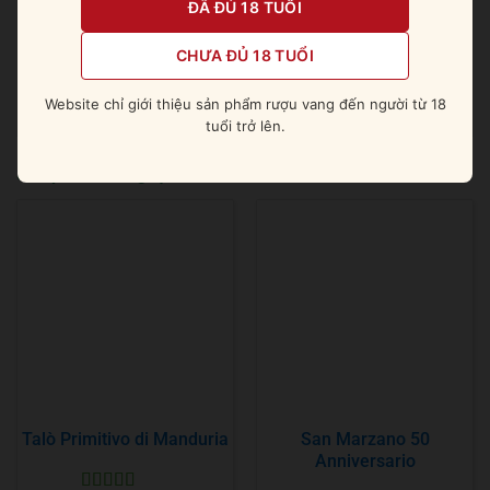
ĐÃ ĐỦ 18 TUỔI
Website:
ruoungoai247.com
CHƯA ĐỦ 18 TUỔI
Số điện thoại: 0978 406 415
Website chỉ giới thiệu sản phẩm rượu vang đến người từ 18
tuổi trở lên.
Sản phẩm tương tự
Talò Primitivo di Manduria
San Marzano 50
Anniversario