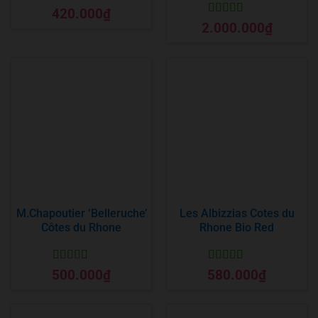
Được xếp
420.000
₫
hạng
5
5 sao
Được xếp
2.000.000
₫
hạng
5
5 sao
M.Chapoutier ‘Belleruche’
Les Albizzias Cotes du
Côtes du Rhone
Rhone Bio Red
Được xếp
Được xếp
500.000
₫
580.000
₫
hạng
5
5 sao
hạng
5
5 sao