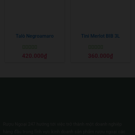
Talò Negroamaro
Tini Merlot BIB 3L
Được xếp
Được xếp
420.000
₫
360.000
₫
hạng
5
5 sao
hạng
5
5 sao
Rượu Ngoại 247 hướng tới việc trở thành một doanh nghiệp
hàng đầu trong lĩnh vực kinh doanh sản phẩm rượu ngoại các