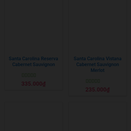
Santa Carolina Reserva
Santa Carolina Vistana
Cabernet Sauvignon
Cabernet Sauvignon
Merlot
Được xếp
335.000
₫
hạng
5
5 sao
Được xếp
235.000
₫
hạng
5
5 sao