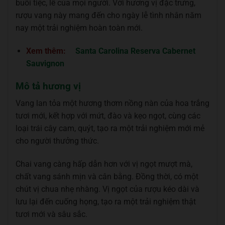
buổi tiệc, lễ của mọi người. Với hương vị đặc trưng,
rượu vang này mang đến cho ngày lễ tình nhân năm
nay một trải nghiệm hoàn toàn mới.
Xem thêm:
Santa Carolina Reserva Cabernet
Sauvignon
Mô tả hương vị
Vang lan tỏa một hương thơm nồng nàn của hoa trắng
tươi mới, kết hợp với mứt, đào và kẹo ngọt, cùng các
loại trái cây cam, quýt, tạo ra một trải nghiệm mới mẻ
cho người thưởng thức.
Chai vang càng hấp dẫn hơn với vị ngọt mượt mà,
chất vang sánh mịn và cân bằng. Đồng thời, có một
chút vị chua nhẹ nhàng. Vị ngọt của rượu kéo dài và
lưu lại đến cuống họng, tạo ra một trải nghiệm thật
tươi mới và sâu sắc.