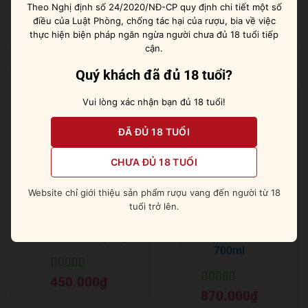
Theo Nghị định số 24/2020/NĐ-CP quy định chi tiết một số
với chai gin Nhật thú vị này!
điều của Luật Phòng, chống tác hại của rượu, bia về việc
thực hiện biện pháp ngăn ngừa người chưa đủ 18 tuổi tiếp
cận.
Sản phẩm tương tự
Quý khách đã đủ 18 tuổi?
Vui lòng xác nhận bạn đủ 18 tuổi!
ĐÃ ĐỦ 18 TUỔI
CHƯA ĐỦ 18 TUỔI
Website chỉ giới thiệu sản phẩm rượu vang đến người từ 18
tuổi trở lên.
Absolut Pears [ Lê ]
Reyka Vodka Small Batch
700ml
Được xếp
450.000
₫
hạng
5
5 sao
Được xếp
870.000
₫
hạng
5
5 sao