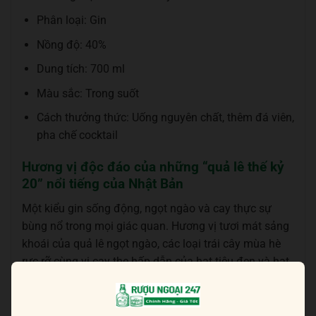
Phân loại: Gin
Nồng độ: 40%
Dung tích: 700 ml
Màu sắc: Trong suốt
Cách thưởng thức: Uống nguyên chất, thêm đá viên,
pha chế cocktail
Hương vị độc đáo của những “quả lê thế kỷ
20” nổi tiếng của Nhật Bản
Một kiểu gin sống động, ngọt ngào và cay thực sự
bùng nổ trong mọi giác quan. Hương vị tươi mát sảng
khoái của quả lê ngọt ngào, các loại trái cây mùa hè
rực rỡ cùng vị cay the hấp dẫn của hạt tiêu đen và hạt
tiêu cay Nhật Bản.
Bạn có thể tùy ý pha chế những ly cocktail ngon lành