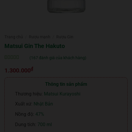
Trang chủ
/
Rượu mạnh
/
Rượu Gin
Matsui Gin The Hakuto
(
167
đánh giá của khách hàng)
5
167
trên 5 dựa
₫
trên
đánh
1.300.000
giá
Thông tin sản phẩm
Thương hiệu:
Matsui Kurayoshi
Xuất xứ:
Nhật Bản
Nồng độ:
47%
Dung tích:
700 ml