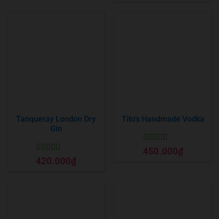
Tanqueray London Dry
Tito’s Handmade Vodka
Gin
Được xếp
450.000
₫
hạng
5
5 sao
Được xếp
420.000
₫
hạng
5
5 sao