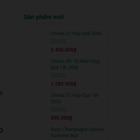
truyền
quà
có
thống?
Tết
bình
2026
Sản phẩm mới
luận
sang
ở
trọng
Cách
bạn
uống
Chivas 21 Hộp Quà 2026
nên
Vodka
tặng
Absolut
đối
Được xếp
3.450.000
₫
đúng
tác
hạng
5
5 sao
chuẩn
từ
Chivas XV 15 Năm Hộp
chuyên
Quà Tết 2026
gia
Được xếp
1.280.000
₫
hạng
5
5 sao
ng
Chivas 12 Hộp Quà Tết
2026
Được xếp
890.000
₫
hạng
5
5 sao
o
Rượu Champagne Canard-
Duchene Brut