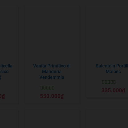
icella
Vanitá Primitivo di
Salentein Portil
ssico
Manduria
Malbec
)
Vendemmia
Được xếp
335.000
₫
hạng
5
5 sao
Được xếp
0
₫
550.000
₫
o
hạng
5
5 sao