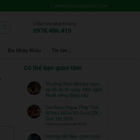
admin@ruoungoai247.com
Chăm sóc khách hàng
0978.406.415
Bia Nhập Khẩu
Tin tức
Có thể bạn quan tâm
”
Thưởng thức Whisky ngon
và đồ ăn đi cùng: Một nghệ
thuật sống đẳng cấp
Không
có
Giá Rượu Ngựa Thủy Tinh
bình
ROYAL RICH XO Gold 23K –
luận
Quà Tết 2026
ở
ở
Chức năng bình luận bị tắt
Thưởng
Giá
thức
Rượu
Hướng dẫn bảo quản rượu
Whisky
Ngựa