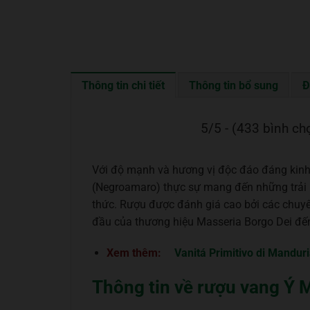
Thông tin chi tiết
Thông tin bổ sung
Đ
5/5 - (433 bình ch
Với độ mạnh và hương vị độc đáo đáng kinh n
(Negroamaro) thực sự mang đến những trải 
thức. Rượu được đánh giá cao bởi các chuyê
đầu của thương hiệu Masseria Borgo Dei đến
Xem thêm:
Vanitá Primitivo di Mandu
Thông tin về rượu vang Ý M