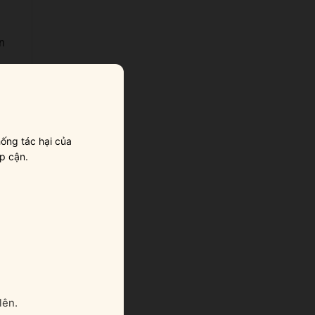
n
ống tác hại của
p cận.
Vì
à
lên.