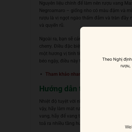
Nguyên liệu chính để làm nên rượu vang Masse
Negroamaro – giống nho có màu đậm và mùi
rượu là vị ngọt ngào thấm đẫm và tràn đầy 
và quyến rũ.
Ngoài ra, bạn sẽ cảm nhận được sự ngào ngạ
cherry. Điều đặc biệt là rượu còn được làm từ
một hương vị tinh tế và đa dạng. Khi thưởng t
Theo Nghị định
béo ngậy, điều này tạo nên sự linh hoạt và c
rượu,
Tham khảo nhanh:
Vindoro 24 Karat G
Hướng dẫn thưởng thức r
Nhiệt độ tuyệt vời nhất để thưởng thức
rượu
vậy, hãy làm mát rượu bằng cách cho vang và
vang, hãy để vang thở ngoài nhiệt độ phòng 
toả ra nhiều tầng hương vị.
Web