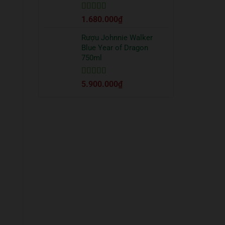
Được xếp
1.680.000
₫
hạng
5
5 sao
Rượu Johnnie Walker
Blue Year of Dragon
750ml
Được xếp
5.900.000
₫
hạng
5
5 sao