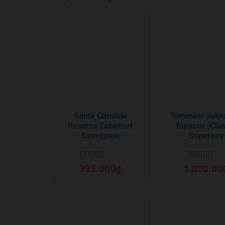
Santa Carolina
Tommasi Valpol
Reserva Cabernet
Ripasso (Cla
Sauvignon
Superiore
Được xếp
Được xếp
335.000
₫
1.020.00
hạng
5
5 sao
hạng
5
5 sa