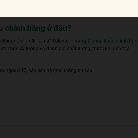
 thịt cừu, đồ ăn chay như cải xoăn, hạt thông xào hoặc là mì ố
u chính hãng ở đâu?
orgo Dei Trulli “Liala” Salento –
Vang Ý nhập khẩu chính hãn
lựa chọn kỹ lưỡng và đánh giá chất lượng, trước khi đến tay
ungoai247, hãy liên hệ theo thông tin sau: