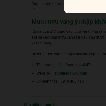
Rượu thường được uống khi ăn thịt bò nướng,
sốt…
Mua rượu vang ý nhập khẩ
Ruoungoai247 cung cấp rượu vang Masseria B
Tất cả các chai rượu vang tại đây đều được 
khách hàng.
Để mua rượu vang nhập khẩu cao cấp tại Ruo
Tên thương hiệu: Ruoungoai247
Website:
ruoungoai247.com
Số điện thoại: 0978 406 415
Sản phẩm tương tự