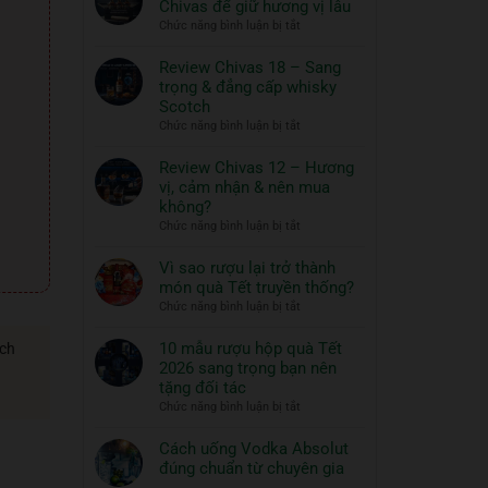
Chivas để giữ hương vị lâu
ngon
Thủy
ở
Chức năng bình luận bị tắt
và
Tinh
Hướng
đồ
ROYAL
dẫn
Review Chivas 18 – Sang
RICH
ăn
bảo
trọng & đẳng cấp whisky
XO
đi
quản
Scotch
Gold
cùng:
rượu
ở
Chức năng bình luận bị tắt
23K
Một
Chivas
Review
–
nghệ
để
Chivas
Review Chivas 12 – Hương
Quà
thuật
giữ
18
vị, cảm nhận & nên mua
Tết
hương
sống
–
2026
không?
vị
đẳng
Sang
ở
Chức năng bình luận bị tắt
lâu
cấp
trọng
Review
&
Chivas
Vì sao rượu lại trở thành
đẳng
12
món quà Tết truyền thống?
cấp
–
ở
Chức năng bình luận bị tắt
whisky
Hương
Vì
Scotch
vị,
sao
10 mẫu rượu hộp quà Tết
ách
cảm
rượu
2026 sang trọng bạn nên
nhận
lại
tặng đối tác
&
trở
ở
Chức năng bình luận bị tắt
nên
thành
10
mua
món
mẫu
Cách uống Vodka Absolut
không?
quà
rượu
đúng chuẩn từ chuyên gia
Tết
hộp
Không