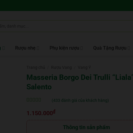
g
Rượu nhẹ
Phụ kiện rượu
Quà Tặng Rượu
Trang chủ
/
Rượu Vang
/
Vang Ý
Masseria Borgo Dei Trulli “Liala
Salento
(
433
đánh giá của khách hàng)
5
433
trên 5 dựa
₫
trên
đánh
1.150.000
giá
Thông tin sản phẩm