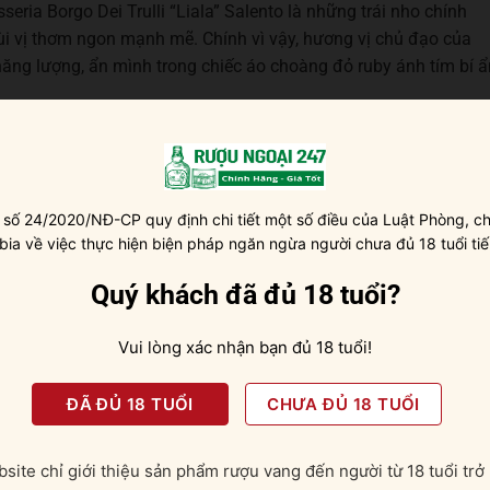
ria Borgo Dei Trulli “Liala” Salento là những trái nho chính
 vị thơm ngon mạnh mẽ. Chính vì vậy, hương vị chủ đạo của
năng lượng, ẩn mình trong chiếc áo choàng đỏ ruby ánh tím bí ẩ
t của những loại trái cây chín như nho, mận, anh đào đỏ và
 các nguyên liệu phụ như tuyết tùng, quế, vani và cà phê, tạo ra
hức, bạn sẽ cảm nhận rõ vị ngọt, vị cay, vị chát và một chút vị
 số 24/2020/NĐ-CP quy định chi tiết một số điều của Luật Phòng, ch
ân bằng, dễ uống.
 bia về việc thực hiện biện pháp ngăn ngừa người chưa đủ 18 tuổi tiế
old [Rượu Vang Con Công]
Quý khách đã đủ 18 tuổi?
ượu
Vui lòng xác nhận bạn đủ 18 tuổi!
 vang đỏ
Masseria Borgo Dei Trulli “Liala” Salento là 16 – 20°C.
o xô đá hoặc trong tủ lạnh trước 30 phút. Trước khi thưởng
ĐÃ ĐỦ 18 TUỔI
CHƯA ĐỦ 18 TUỔI
trong khoảng từ 30-45 phút nhé. Như vậy, rượu sẽ bớt gắt cồn v
site chỉ giới thiệu sản phẩm rượu vang đến người từ 18 tuổi trở 