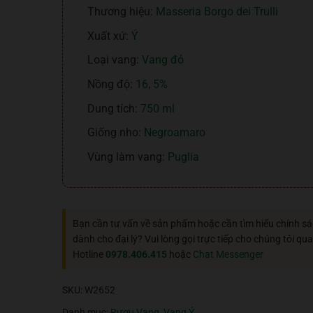
Thương hiệu:
Masseria Borgo dei Trulli
Xuất xứ:
Ý
Loại vang:
Vang đỏ
Nồng độ:
16
,
5%
Dung tích:
750 ml
Giống nho:
Negroamaro
Vùng làm vang:
Puglia
Bạn cần tư vấn về sản phẩm hoặc cần tìm hiểu chính s
dành cho đại lý? Vui lòng gọi trực tiếp cho chúng tôi qua
Hotline
0978.406.415
hoặc
Chat Messenger
SKU:
W2652
Danh mục:
Rượu Vang
,
Vang Ý