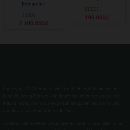
Bernardine
Được xếp
190.000
₫
hạng
5
5 sao
Được xếp
2.100.000
₫
hạng
5
5 sao
Rượu Ngoại 247 hướng tới việc trở thành một doanh nghiệp
hàng đầu trong lĩnh vực kinh doanh sản phẩm rượu ngoại các
loại, từ những chai rượu vang danh tiếng, đến các loại whisky
độc đáo và các loại rượu mạnh khác.
Với đội ngũ nhân viên chuyên nghiệp và dày dạn kinh nghiệm trong