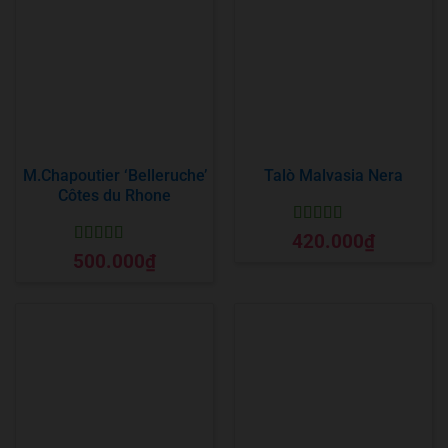
M.Chapoutier ‘Belleruche’
Talò Malvasia Nera
Côtes du Rhone
Được xếp
420.000
₫
hạng
5
5 sao
Được xếp
500.000
₫
hạng
5
5 sao