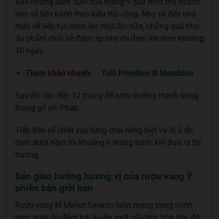
Vào những tuần cuối của tháng 9 quá trình thu hoạch
nho sẽ tiến hành theo kiểu thủ công. Nho về đến nhà
máy sẽ tiếp tục chọn lọc một lần nữa, những quả nho
đủ phẩm chất sẽ được ép nhẹ rồi đem lên men khoảng
10 ngày.
Tham khảo nhanh:
Talò Primitivo di Manduria
Sau đó cần đến 12 tháng để rượu trưởng thành trong
thùng gỗ sồi Pháp.
Tiếp đến sẽ chiết vào từng chai riêng biệt và đi ủ ổn
định dưới hầm tối khoảng 6 tháng trước khi đưa ra thị
trường.
Bản giao hưởng hương vị của rượu vang Ý
phiên bản giới hạn
Rượu vang M Merlot Salento luôn mang trong mình
gam màu đỏ đậm lưu luyến, một cấu trúc tròn trịa, độ