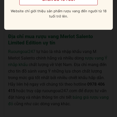
hương vị.
Website chỉ giới thiệu sản phẩm rượu vang đến người từ 18
tuổi trở lên.
Đừng bỏ lỡ:
Tommasi Valpolicella Ripasso
(Classico Superiore)
Địa chỉ mua rượu vang Merlot Salento
Limited Edition uy tín
Ruoungoai247
tự hào là nhà nhập khẩu vang M
Merlot Salento chính hãng và nhiều dòng
rượu vang Ý
nhập khẩu
chất lượng về Việt Nam. Địa chỉ mang đến
cho tín đồ sành vang Ý những lựa chọn chất lượng
trong mức giá tốt nhất bởi nhiều chiết khấu hấp dẫn.
Hãy liên hệ ngay với chúng tôi theo hotline
0978 406
415
hoặc truy cập ruoungoai247.com để được tư vấn
đặt hàng và nhận thông tin chi tiết
bảng giá rượu vang
đỏ
cũng như các dòng vang khác.