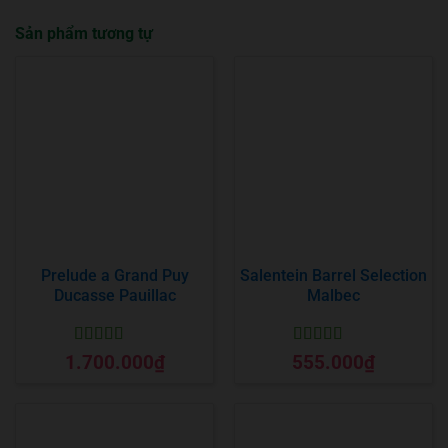
Sản phẩm tương tự
Prelude a Grand Puy
Salentein Barrel Selection
Ducasse Pauillac
Malbec
Được xếp
Được xếp
1.700.000
₫
555.000
₫
hạng
5
5 sao
hạng
5
5 sao