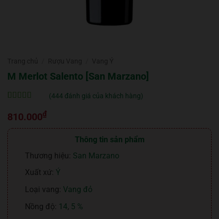
Trang chủ
/
Rượu Vang
/
Vang Ý
M Merlot Salento [San Marzano]
(
444
đánh giá của khách hàng)
5
444
trên 5 dựa
₫
trên
đánh
810.000
giá
Thông tin sản phẩm
Thương hiệu:
San Marzano
Xuất xứ:
Ý
Loại vang:
Vang đỏ
Nồng độ:
14
,
5 %