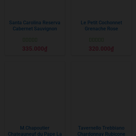
Santa Carolina Reserva
Le Petit Cochonnet
Cabernet Sauvignon
Grenache Rose
Được xếp
Được xếp
335.000
₫
320.000
₫
hạng
5
5 sao
hạng
5
5 sao
M.Chapoutier
Tavernello Trebbiano
Chateauneuf du Pape La
Chardonnay Rubicone