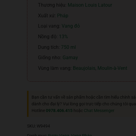
Thương hiệu:
Maison Louis Latour
Xuất xứ:
Pháp
Loại vang:
Vang đỏ
Nồng độ:
13%
Dung tích:
750 ml
Giống nho:
Gamay
Vùng làm vang:
Beaujolais
,
Moulin-à-Vent
Bạn cần tư vấn về sản phẩm hoặc cần tìm hiểu chính s
dành cho đại lý? Vui lòng gọi trực tiếp cho chúng tôi qua
Hotline
0978.406.415
hoặc
Chat Messenger
SKU:
W9494
Danh mục:
Rượu Vang
,
Vang Pháp