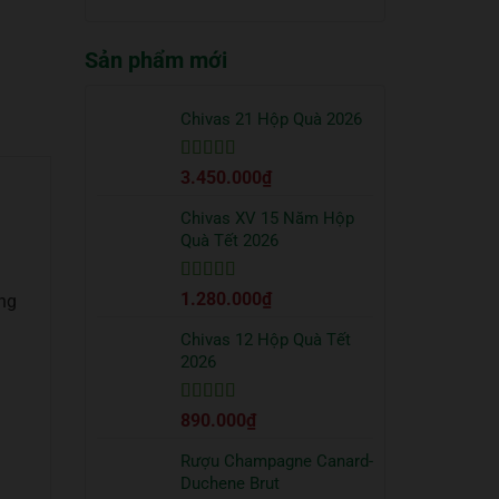
truyền
quà
có
thống?
Tết
bình
2026
Sản phẩm mới
luận
sang
ở
trọng
Cách
bạn
uống
Chivas 21 Hộp Quà 2026
nên
Vodka
tặng
Absolut
đối
Được xếp
3.450.000
₫
đúng
tác
hạng
5
5 sao
chuẩn
từ
Chivas XV 15 Năm Hộp
chuyên
Quà Tết 2026
gia
Được xếp
1.280.000
₫
ừng
hạng
5
5 sao
Chivas 12 Hộp Quà Tết
2026
Được xếp
890.000
₫
hạng
5
5 sao
Rượu Champagne Canard-
Duchene Brut