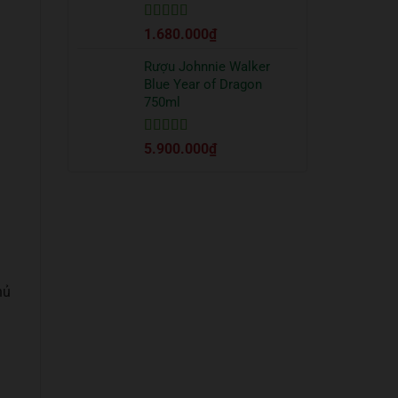
Được xếp
1.680.000
₫
hạng
5
5 sao
Rượu Johnnie Walker
Blue Year of Dragon
750ml
Được xếp
5.900.000
₫
hạng
5
5 sao
hủ