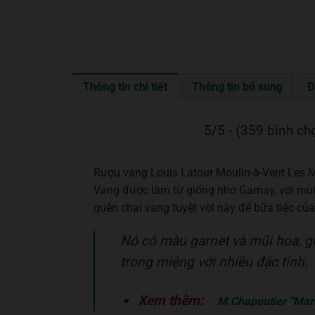
Thông tin chi tiết
Thông tin bổ sung
Đ
5/5 - (359 bình ch
Rượu vang Louis Latour Moulin-à-Vent Les M
Vang được làm từ giống nho Gamay, với mùi 
quên chai vang tuyệt vời này để bữa tiệc củ
Nó có màu garnet và mũi hoa, g
trong miệng với nhiều đặc tính.
Xem thêm:
M.Chapoutier “Mar