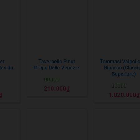
er
Tavernello Pinot
Tommasi Valpolic
̂tes du
Grigio Delle Venezie
Ripasso (Classi
Superiore)
Được xếp
210.000
₫
hạng
5
5 sao
Được xếp
₫
1.020.000
₫
o
hạng
5
5 sao