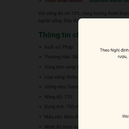
Tham khảo nhanh:
Salentein Barrel S
Với nồng độ chỉ 13%, cùng hương thơm thanh
người uống. Đây thực sự là một chai vang 
Thông tin chi tiết
Xuất xứ: Pháp
Theo Nghị định
rượu,
Thương hiệu: Maison Louis Latour
Vùng làm vang: Moulin-à-Vent, Beaujolais
Loại vang: Rượu vang đỏ
Giống nho: Gamay
Nồng độ: 13%
Dung tích: 750 ml
Web
Màu sắc: Màu đỏ ruby đậm đà
Nhiệt độ phục vụ: Vang sẽ ngon nhất khi 