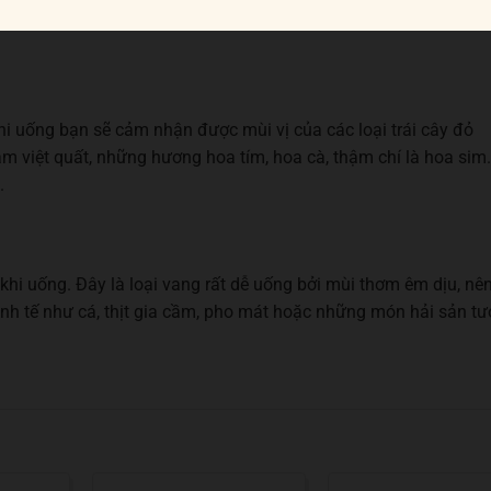
 uống bạn sẽ cảm nhận được mùi vị của các loại trái cây đỏ
m việt quất, những hương hoa tím, hoa cà, thậm chí là hoa sim.
.
khi uống. Đây là loại vang rất dễ uống bởi mùi thơm êm dịu, nê
nh tế như cá, thịt gia cầm, pho mát hoặc những món hải sản tư