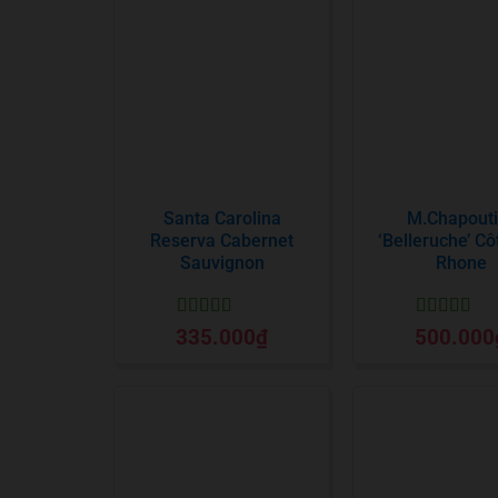
Santa Carolina
M.Chapouti
Reserva Cabernet
‘Belleruche’ Co
Sauvignon
Rhone
Được xếp
Được xếp
335.000
₫
500.000
hạng
5
5 sao
hạng
5
5 sa