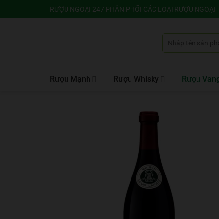
Bỏ
RƯỢU NGOẠI 247 PHÂN PHỐI CÁC LOẠI RƯỢU NGOẠI
qua
nội
Tìm
dung
kiếm:
Rượu Mạnh
Rượu Whisky
Rượu Van