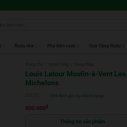
g
Rượu nhẹ
Phụ kiện rượu
Quà Tặng Rượu
Trang chủ
/
Rượu Vang
/
Vang Pháp
Louis Latour Moulin-à-Vent Les
Michelons
(
359
đánh giá của khách hàng)
5
359
trên 5 dựa
₫
trên
đánh
800.000
giá
Thông tin sản phẩm