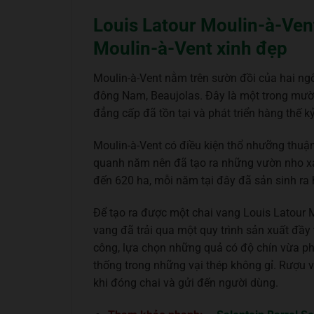
Louis Latour Moulin-à-Ven
Moulin-à-Vent xinh đẹp
Moulin-à-Vent nằm trên sườn đồi của hai n
đông Nam, Beaujolas. Đây là một trong mười
đẳng cấp đã tồn tại và phát triển hàng thế kỷ
Moulin-à-Vent có điều kiện thổ nhưỡng thuận
quanh năm nên đã tạo ra những vườn nho xanh
đến 620 ha, mỗi năm tại đây đã sản sinh ra h
Để tạo ra được một chai vang Louis Latour M
vang đã trải qua một quy trình sản xuất đầ
công, lựa chọn những quả có độ chín vừa ph
thống trong những vại thép không gỉ. Rượu v
khi đóng chai và gửi đến người dùng.