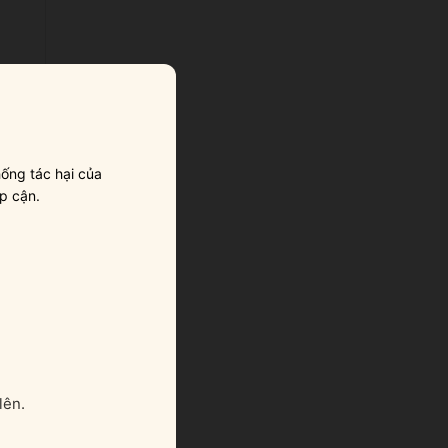
ống tác hại của
p cận.
lên.