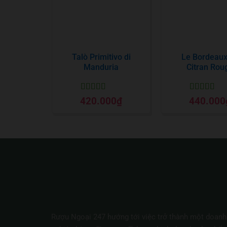
Talò Primitivo di
Le Bordeaux
Manduria
Citran Rou
Được xếp
Được xếp
420.000
₫
440.000
hạng
5
5 sao
hạng
5
5 sa
Rượu Ngoại 247 hướng tới việc trở thành một doanh