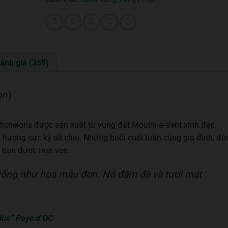
ánh giá (359)
ọn)
ichelons được sản xuất từ vùng đất Moulin-à-Vent xinh đẹp.
hương cực kỳ dễ chịu. Những buổi cuối tuần cùng gia đình, đ
a bạn được trọn vẹn.
iống như hoa mẫu đơn. Nó đậm đà và tươi mát
ius” Pays d’OC