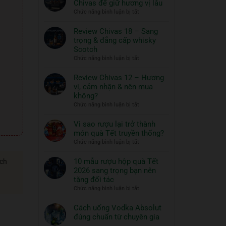
Chivas để giữ hương vị lâu
ngon
Thủy
ở
Chức năng bình luận bị tắt
và
Tinh
Hướng
đồ
ROYAL
dẫn
Review Chivas 18 – Sang
RICH
ăn
bảo
trọng & đẳng cấp whisky
XO
đi
quản
Scotch
Gold
cùng:
rượu
ở
Chức năng bình luận bị tắt
23K
Một
Chivas
Review
–
nghệ
để
Chivas
Review Chivas 12 – Hương
Quà
thuật
giữ
18
vị, cảm nhận & nên mua
Tết
hương
sống
–
2026
không?
vị
đẳng
Sang
ở
Chức năng bình luận bị tắt
lâu
cấp
trọng
Review
&
Chivas
Vì sao rượu lại trở thành
đẳng
12
món quà Tết truyền thống?
cấp
–
ở
Chức năng bình luận bị tắt
whisky
Hương
Vì
Scotch
vị,
sao
10 mẫu rượu hộp quà Tết
ách
cảm
rượu
2026 sang trọng bạn nên
nhận
lại
tặng đối tác
&
trở
ở
Chức năng bình luận bị tắt
nên
thành
10
mua
món
mẫu
Cách uống Vodka Absolut
không?
quà
rượu
đúng chuẩn từ chuyên gia
Tết
hộp
Không