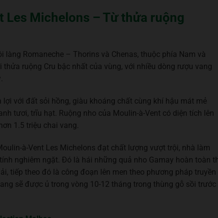
t Les Michelons – Từ thửa ruộng
gôi làng Romaneche – Thorins và Chenas, thuộc phía Nam và
 thửa ruộng Cru bậc nhất của vùng, với nhiều dòng rượu vang
.
 lợi với đất sỏi hồng, giàu khoáng chất cùng khí hậu mát mẻ
 tươi, trĩu hạt. Ruộng nho của Moulin-à-Vent có diện tích lên
ơn 1.5 triệu chai vang.
oulin-à-Vent Les Michelons đạt chất lượng vượt trội, nhà làm
y tính nghiêm ngặt. Đó là hái những quả nho Gamay hoàn toàn t
ải, tiếp theo đó là công đoạn lên men theo phương pháp truyền
ang sẽ được ủ trong vòng 10-12 tháng trong thùng gỗ sồi trước