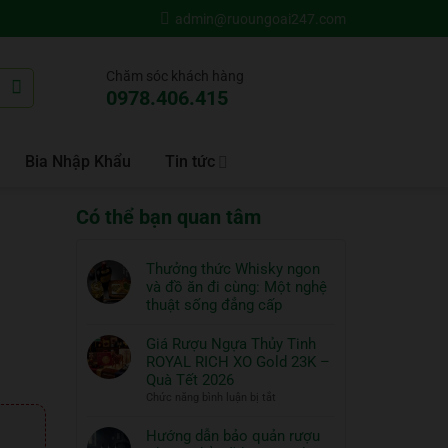
admin@ruoungoai247.com
Chăm sóc khách hàng
0978.406.415
Bia Nhập Khẩu
Tin tức
Có thể bạn quan tâm
Thưởng thức Whisky ngon
và đồ ăn đi cùng: Một nghệ
thuật sống đẳng cấp
Không
có
Giá Rượu Ngựa Thủy Tinh
bình
ROYAL RICH XO Gold 23K –
luận
Quà Tết 2026
ở
ở
Chức năng bình luận bị tắt
Thưởng
Giá
thức
Rượu
Hướng dẫn bảo quản rượu
Whisky
Ngựa