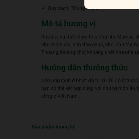
Quy cách: Thùng 6 chai
Mô tả hương vị
Rượu vang được làm từ giống nho Gamay, khi
như mâm xôi, anh đào chua, nho, dâu tây, na
Thoang thoảng chút khoáng chất nhẹ nhàng
Hướng dẫn thưởng thức
Nên ướp lạnh ở nhiệt độ từ 16-18 độ C trước 
bạn có thể kết hợp cùng với những món ăn ti
sống ở Việt Nam.
Sản phẩm tương tự