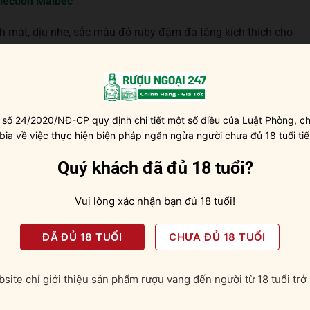
election Malbec
 mát, dịu nhẹ, sắc màu đỏ ruby đậm đà tăng kích thích cho
được đánh giá cao từ các chuyên gia đầu ngành nước Pháp.
 số 24/2020/NĐ-CP quy định chi tiết một số điều của Luật Phòng, ch
 bia về việc thực hiện biện pháp ngăn ngừa người chưa đủ 18 tuổi tiế
Quý khách đã đủ 18 tuổi?
Vui lòng xác nhận bạn đủ 18 tuổi!
ĐÃ ĐỦ 18 TUỔI
CHƯA ĐỦ 18 TUỔI
site chỉ giới thiệu sản phẩm rượu vang đến người từ 18 tuổi trở 
uống ở nhiệt độ từ 16 – 18 độ C.