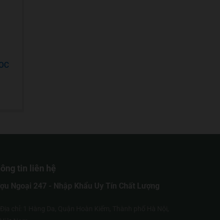
’OC
ông tin liên hệ
ợu Ngoại 247 - Nhập Khẩu Uy Tín Chất Lượng
Địa chỉ: 1 Hàng Da, Quận Hoàn Kiếm, Thành phố Hà Nội,