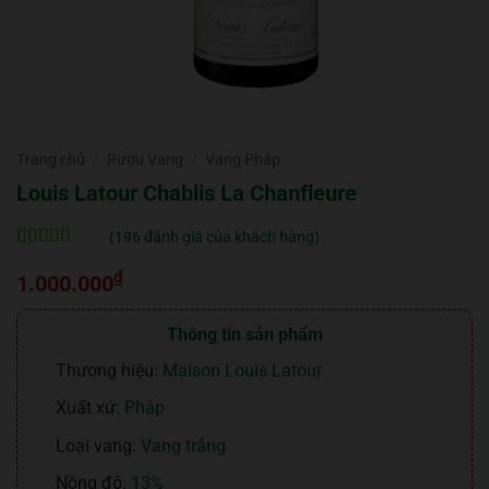
Trang chủ
/
Rượu Vang
/
Vang Pháp
Louis Latour Chablis La Chanfleure
(
196
đánh giá của khách hàng)
5
196
trên 5 dựa
₫
trên
đánh
1.000.000
giá
Thông tin sản phẩm
Thương hiệu:
Maison Louis Latour
Xuất xứ:
Pháp
Loại vang:
Vang trắng
Nồng độ:
13%