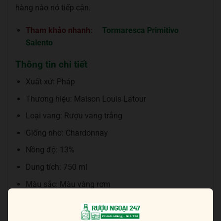
hàng nào nó tiếp cận.
Tham khảo nhanh:
Tormaresca Primitivo
Salento
Thông tin chi tiết
Xuất xứ: Pháp
Thương hiệu: Maison Louis Latour
Loại vang: Rượu vang trắng
Giống nho: Chardonnay
Nồng độ: 13%
Dung tích: 750 ml
Màu sắc: Màu vàng rơm
Nhiệt độ phục vụ: Vang sẽ ngon nhất khi uống ở
nhiệt độ từ 15 – 18 độ C.