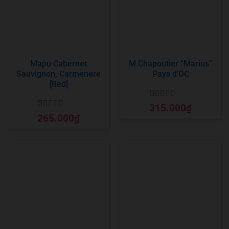
Mapu Cabernet
M.Chapoutier “Marius”
Sauvignon, Carmenere
Pays d’OC
[Red]
Được xếp
315.000
₫
hạng
5
5 sao
Được xếp
265.000
₫
hạng
5
5 sao