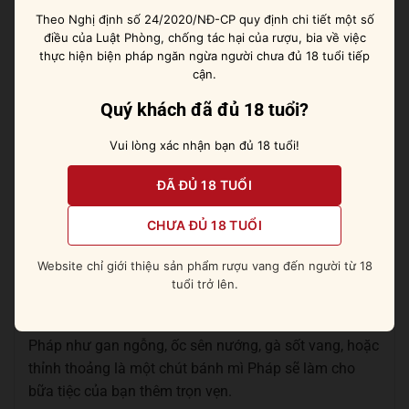
Quy cách: Thùng 6 chai
Theo Nghị định số 24/2020/NĐ-CP quy định chi tiết một số
điều của Luật Phòng, chống tác hại của rượu, bia về việc
thực hiện biện pháp ngăn ngừa người chưa đủ 18 tuổi tiếp
Mô tả hương vị
cận.
Rượu vang được làm từ 100% giống nho Chardonnay,
Quý khách đã đủ 18 tuổi?
nho được thu hoạch trên cây nho hơn 30 năm tuổi kết
hợp cùng quá trình lên men, ủ rượu từ 8-10 tháng trong
Vui lòng xác nhận bạn đủ 18 tuổi!
thùng thép không gỉ. Vang cho ra hương thơm nồng
nàn, quyến rũ, đậm đà, mang hương vị đặc trưng của
ĐÃ ĐỦ 18 TUỔI
giống nho Chardonnay.
CHƯA ĐỦ 18 TUỔI
Ghi chú nếm thử
Website chỉ giới thiệu sản phẩm rượu vang đến người từ 18
Rượu vang uống ngon nhất ở nhiệt độ từ 15-18 độ C,
tuổi trở lên.
vì vậy trước khi uống 45 phút, hãy đặt rượu trong tủ
lạnh hoặc xô đá. Những món ăn đậm chất ẩm thực
Pháp như gan ngỗng, ốc sên nướng, gà sốt vang, hoặc
thỉnh thoảng là một chút bánh mì Pháp sẽ làm cho
bữa tiệc của bạn thêm trọn vẹn.