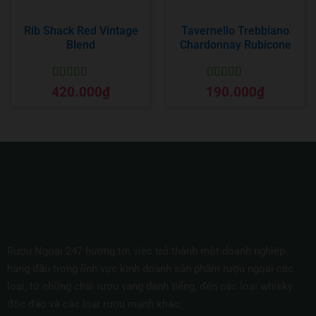
Rib Shack Red Vintage
Tavernello Trebbiano
Blend
Chardonnay Rubicone
Được xếp
Được xếp
420.000
₫
190.000
₫
hạng
5
5 sao
hạng
5
5 sao
Rượu Ngoại 247 hướng tới việc trở thành một doanh nghiệp
hàng đầu trong lĩnh vực kinh doanh sản phẩm rượu ngoại các
loại, từ những chai rượu vang danh tiếng, đến các loại whisky
độc đáo và các loại rượu mạnh khác.