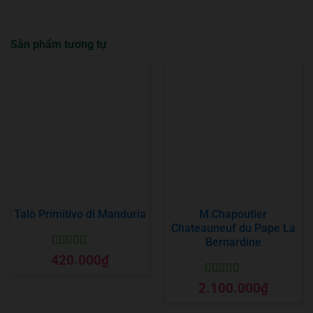
Sản phẩm tương tự
Talò Primitivo di Manduria
M.Chapoutier
Chateauneuf du Pape La
Bernardine
Được xếp
420.000
₫
hạng
5
5 sao
Được xếp
2.100.000
₫
hạng
5
5 sao