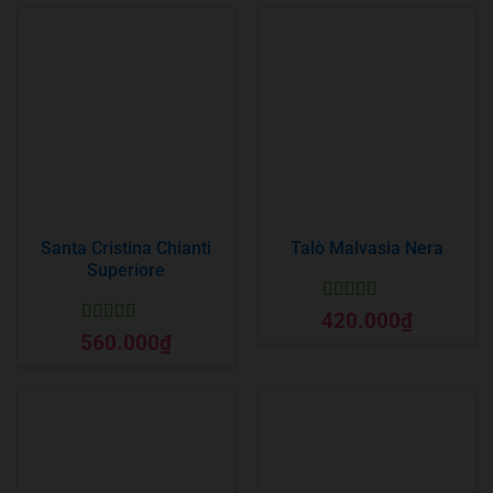
Santa Cristina Chianti
Talò Malvasia Nera
Superiore
Được xếp
420.000
₫
hạng
5
5 sao
Được xếp
560.000
₫
hạng
5
5 sao