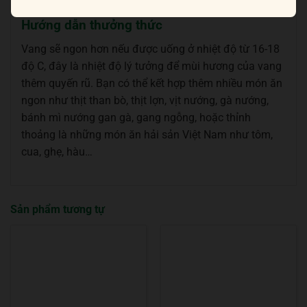
Hướng dẫn thưởng thức
Vang sẽ ngon hơn nếu được uống ở nhiệt độ từ 16-18
độ C, đây là nhiệt độ lý tưởng để mùi hương của vang
thêm quyến rũ. Bạn có thể kết hợp thêm nhiều món ăn
ngon như thịt than bò, thịt lợn, vịt nướng, gà nướng,
bánh mì nướng gan gà, gang ngỗng, hoặc thỉnh
thoảng là những món ăn hải sản Việt Nam như tôm,
cua, ghẹ, hàu…
Sản phẩm tương tự