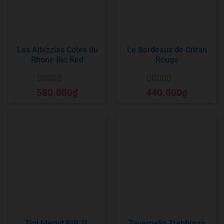
Les Albizzias Cotes du
Le Bordeaux de Citran
Rhone Bio Red
Rouge
Được xếp
Được xếp
580.000
₫
440.000
₫
hạng
5
5 sao
hạng
5
5 sao
Tini Merlot BIB 3L
Tavernello Trebbiano