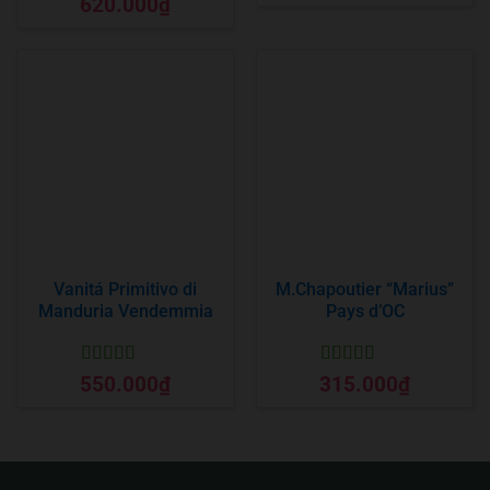
620.000
₫
hạng
5
5 sao
Vanitá Primitivo di
M.Chapoutier “Marius”
Manduria Vendemmia
Pays d’OC
Được xếp
Được xếp
550.000
₫
315.000
₫
hạng
5
5 sao
hạng
5
5 sao