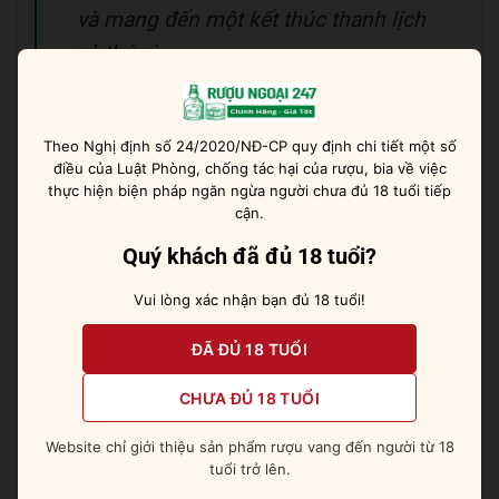
và mang đến một kết thúc thanh lịch
và thú vị.
Tham khảo nhanh:
Lapostolle
Theo Nghị định số 24/2020/NĐ-CP quy định chi tiết một số
Grand Selection Cabernet Sauvignon
điều của Luật Phòng, chống tác hại của rượu, bia về việc
thực hiện biện pháp ngăn ngừa người chưa đủ 18 tuổi tiếp
Mô tả hương vị
cận.
Sở hữu vẻ bề ngoài cực kỳ quyến rũ, chai vang lôi
Quý khách đã đủ 18 tuổi?
cuốn các tín đồ yêu vang ngay từ cái nhìn đầu tiên.
Khi thưởng thức, bạn sẽ cảm nhận được hương vị ấn
Vui lòng xác nhận bạn đủ 18 tuổi!
tượng của morello chery, quả lý chua đen hoặc cam
ĐÃ ĐỦ 18 TUỔI
thảo. Độ tainnin cực kỳ mềm mại, cùng hương vị chua
chua, cay cay sẽ đem đến cho bạn những trải nghiệm
CHƯA ĐỦ 18 TUỔI
thú vị khi lần đầu uống.
Website chỉ giới thiệu sản phẩm rượu vang đến người từ 18
Đừng bỏ lỡ:
Vanitá Primitivo di Manduria
tuổi trở lên.
Vendemmia