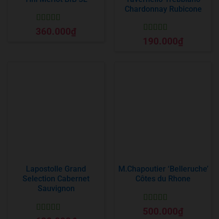
Chardonnay Rubicone
Được xếp
360.000
₫
hạng
5
5 sao
Được xếp
190.000
₫
hạng
5
5 sao
Lapostolle Grand
M.Chapoutier ‘Belleruche’
Selection Cabernet
Côtes du Rhone
Sauvignon
Được xếp
500.000
₫
hạng
5
5 sao
Được xếp