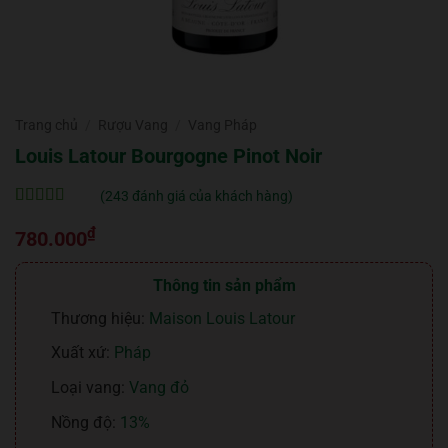
Trang chủ
/
Rượu Vang
/
Vang Pháp
Louis Latour Bourgogne Pinot Noir
(
243
đánh giá của khách hàng)
5
243
trên 5 dựa
₫
trên
đánh
780.000
giá
Thông tin sản phẩm
Thương hiệu:
Maison Louis Latour
Xuất xứ:
Pháp
Loại vang:
Vang đỏ
Nồng độ:
13%