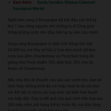
Xem thêm:
Santa Carolina Vistana Cabernet
Sauvignon Merlot
Nghề làm vang ở Bourgogne đã bắt đầu vào thế kỷ
thứ 1 sau công nguyên, khi những tu sĩ Công giáo
trồng những vườn nho đầu tiên tại tu viện của mình.
Vùng vang Bourgogne có diện tích trồng nho đạt
24.000 ha, nơi đây sở hữu 2 loại nho chính để làm
rượu bao gồm Chardonnay và Pinot Noir trong đó
giống nho Pinot chiếm 70% diện tích, 30% còn lại
thuộc về Chardonnay.
Nếu chịu khó di chuyển vào sâu các vườn nho, bạn sẽ
nhìn thấy những khối đá vôi hoặc marl là đá vôi trộn
với đất sét có chứa các loại sinh vật biển hóa thạch
cực hấp dẫn. Đây là kết quả của quá trình tiến hóa sau
200 triệu năm, bởi hàng thế kỷ trước đó, nơi đây từng
là một vùng biển nhiệt đới rộng lớn.