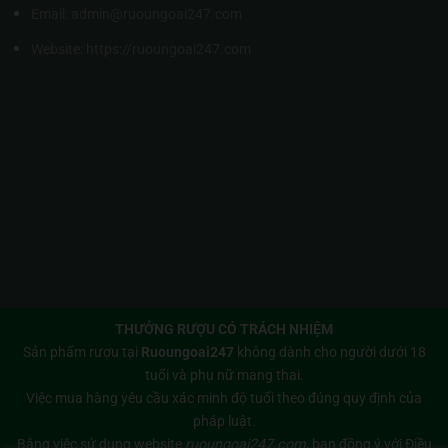
Email: admin@ruoungoai247.com
Website:
https://ruoungoai247.com
THƯỞNG RƯỢU CÓ TRÁCH NHIỆM
Sản phẩm rượu tại
Ruoungoai247
không dành cho người dưới 18
tuổi và phụ nữ mang thai.
Việc mua hàng yêu cầu xác minh độ tuổi theo đúng quy định của
pháp luật.
Bằng việc sử dụng website
ruoungoai247.com
, bạn đồng ý với
Điều