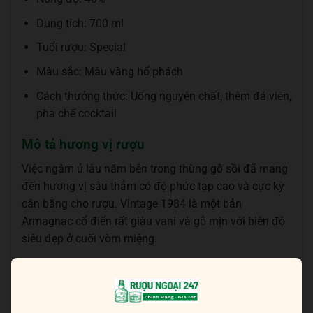
Dung tích: 700 ml
Tuổi rượu: Special
Màu sắc: Màu vàng hổ phách
Cách thưởng thức: Uống nguyên chất, thêm đá viên,
pha chế cocktail
Mô tả hương vị rượu
Việc ngâm ủ lâu năm bên trong thùng gỗ sồi đã mang
đến hương vị sâu thẳm có độ phức tạp cao và cực kỳ
cân bằng cho rượu. Vintage 1984 là một bản
Armagnac cổ điển rất giàu vani và gỗ mịn với biên độ
siêu đẹp ở cuối vòm miệng.
Khi thưởng thức bạn có thể cảm nhận nốt trái cây sấy
khô, socola đắng, vani, hạt dẻ, một số gia vị cùng hoa
cam và hoa hồi. Sự cân bằng tuyệt vời giữa các hương