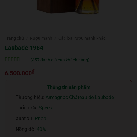
Trang chủ
/
Rượu mạnh
/
Các loại rượu mạnh khác
Laubade 1984
(
457
đánh giá của khách hàng)
5
457
trên 5 dựa
₫
trên
đánh
6.500.000
giá
Thông tin sản phẩm
Thương hiệu:
Armagnac Château de Laubade
Tuổi rượu:
Special
Xuất xứ:
Pháp
Nồng độ:
40%