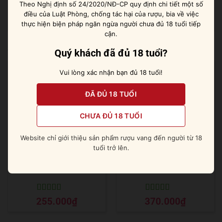
Theo Nghị định số 24/2020/NĐ-CP quy định chi tiết một số
vị tạo nên một tổng thể cực kỳ mềm mại và thanh lịch.
điều của Luật Phòng, chống tác hại của rượu, bia về việc
thực hiện biện pháp ngăn ngừa người chưa đủ 18 tuổi tiếp
cận.
Sản phẩm tương tự
Quý khách đã đủ 18 tuổi?
Vui lòng xác nhận bạn đủ 18 tuổi!
ĐÃ ĐỦ 18 TUỔI
CHƯA ĐỦ 18 TUỔI
Website chỉ giới thiệu sản phẩm rượu vang đến người từ 18
tuổi trở lên.
Wyborowa Vodka
Absolut Apeach [ Đào ]
Được xếp
Được xếp
255.000
₫
370.000
₫
hạng
5
5 sao
hạng
5
5 sao