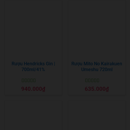
Rượu Hendricks Gin |
Rượu Mito No Kairakuen
700ml/41%
Umeshu 720ml
Được xếp
Được xếp
940.000
₫
635.000
₫
hạng
5
5 sao
hạng
5
5 sao