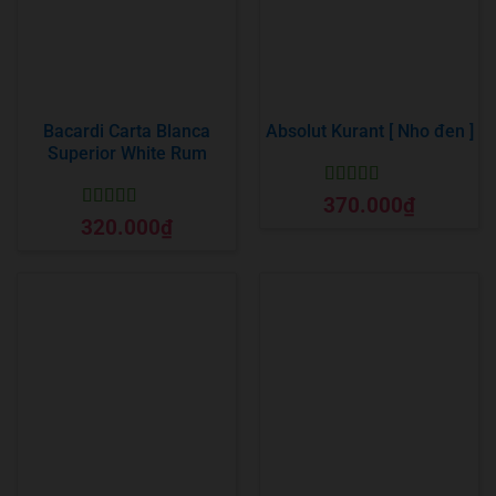
Bacardi Carta Blanca
Absolut Kurant [ Nho đen ]
Superior White Rum
Được xếp
370.000
₫
hạng
5
5 sao
Được xếp
320.000
₫
hạng
5
5 sao