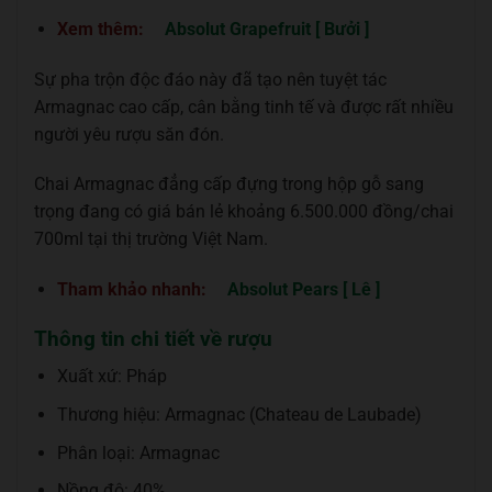
Xem thêm:
Absolut Grapefruit [ Bưởi ]
Sự pha trộn độc đáo này đã tạo nên tuyệt tác
Armagnac cao cấp, cân bằng tinh tế và được rất nhiều
người yêu rượu săn đón.
Chai Armagnac đẳng cấp đựng trong hộp gỗ sang
trọng đang có giá bán lẻ khoảng 6.500.000 đồng/chai
700ml tại thị trường Việt Nam.
Tham khảo nhanh:
Absolut Pears [ Lê ]
Thông tin chi tiết về rượu
Xuất xứ: Pháp
Thương hiệu: Armagnac (Chateau de Laubade)
Phân loại: Armagnac
Nồng độ: 40%