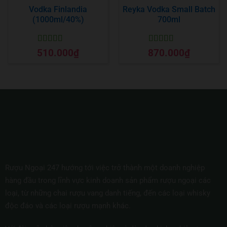
Vodka Finlandia
Reyka Vodka Small Batch
(1000ml/40%)
700ml
Được xếp
Được xếp
510.000
₫
870.000
₫
hạng
5
5 sao
hạng
5
5 sao
Rượu Ngoại 247 hướng tới việc trở thành một doanh nghiệp
hàng đầu trong lĩnh vực kinh doanh sản phẩm rượu ngoại các
loại, từ những chai rượu vang danh tiếng, đến các loại whisky
độc đáo và các loại rượu mạnh khác.