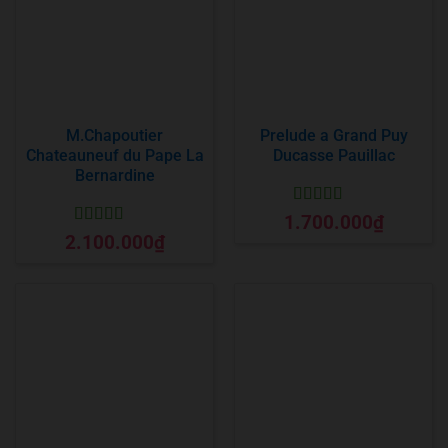
M.Chapoutier
Prelude a Grand Puy
Chateauneuf du Pape La
Ducasse Pauillac
Bernardine
Được xếp
1.700.000
₫
hạng
5
5 sao
Được xếp
2.100.000
₫
hạng
5
5 sao