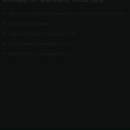
Rượu Ngoại 247 - Nhập Khẩu Uy Tín Chất Lượng
Địa chỉ: 1 Hàng Da, Quận Hoàn Kiếm, Thành phố Hà Nội, Việt Nam
Mã số thuế: 010xxxxxx
CSKH: 0978 406 415 - 0983 34 50 34
Email: admin@ruoungoai247.com
Website:
https://ruoungoai247.com