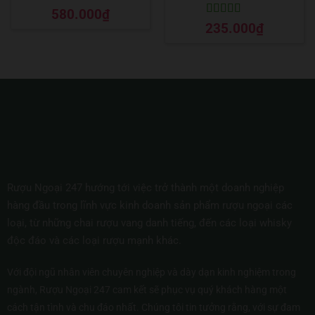
Được xếp
580.000
₫
hạng
5
5 sao
Được xếp
235.000
₫
hạng
5
5 sao
Rượu Ngoại 247 hướng tới việc trở thành một doanh nghiệp
hàng đầu trong lĩnh vực kinh doanh sản phẩm rượu ngoại các
loại, từ những chai rượu vang danh tiếng, đến các loại whisky
độc đáo và các loại rượu mạnh khác.
Với đội ngũ nhân viên chuyên nghiệp và dày dạn kinh nghiệm trong
ngành, Rượu Ngoại 247 cam kết sẽ phục vụ quý khách hàng một
cách tận tình và chu đáo nhất. Chúng tôi tin tưởng rằng, với sự đam