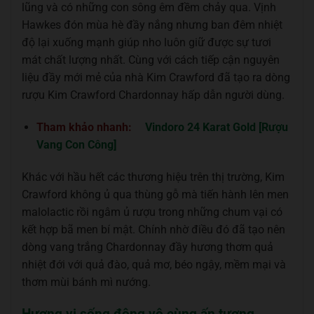
lũng và có những con sông êm đềm chảy qua. Vịnh
Hawkes đón mùa hè đầy nắng nhưng ban đêm nhiệt
độ lại xuống mạnh giúp nho luôn giữ được sự tươi
mát chất lượng nhất. Cùng với cách tiếp cận nguyên
liệu đầy mới mẻ của nhà Kim Crawford đã tạo ra dòng
rượu Kim Crawford Chardonnay hấp dẫn người dùng.
Tham khảo nhanh:
Vindoro 24 Karat Gold [Rượu
Vang Con Công]
Khác với hầu hết các thương hiệu trên thị trường, Kim
Crawford không ủ qua thùng gỗ mà tiến hành lên men
malolactic rồi ngâm ủ rượu trong những chum vại có
kết hợp bã men bí mật. Chính nhờ điều đó đã tạo nên
dòng vang trắng Chardonnay đầy hương thơm quả
nhiệt đới với quả đào, quả mơ, béo ngậy, mềm mại và
thơm mùi bánh mì nướng.
Hương vị sống động vô cùng ấn tượng