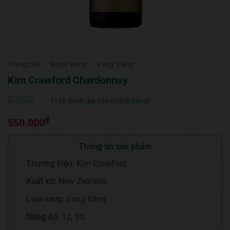
Trang chủ
/
Rượu Vang
/
Vang Trắng
Kim Crawford Chardonnay
(
166
đánh giá của khách hàng)
5
166
trên 5 dựa
₫
trên
đánh
550.000
giá
Thông tin sản phẩm
Thương hiệu:
Kim Crawford
Xuất xứ:
New Zealand
Loại vang:
Vang trắng
Nồng độ:
12
,
5%