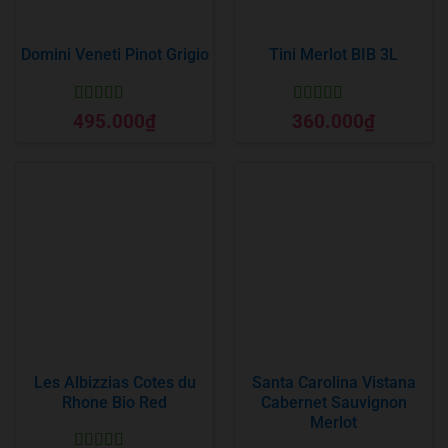
Domini Veneti Pinot Grigio
Tini Merlot BIB 3L
Được xếp
Được xếp
495.000
₫
360.000
₫
hạng
5
5 sao
hạng
5
5 sao
Les Albizzias Cotes du
Santa Carolina Vistana
Rhone Bio Red
Cabernet Sauvignon
Merlot