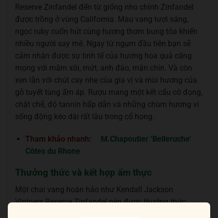
Reserve Zinfandel đến từ giống nho chính Zinfandel
được trồng ở vùng California. Màu vang tươi sáng,
ngọc ruby cuốn hút cùng hương thơm bung tỏa khiến
nhiều người say mê. Ngay từ ngụm đầu tiên bạn sẽ
cảm nhận được sự tinh tế của hương hoa quả căng
mọng với mâm xôi, mứt, anh đào, mận chín. Và còn
xen lẫn với chút cay nhẹ của gia vị và mùi hương của
gỗ tuyết tùng ấm áp. Rượu mang một kết cấu cô đọng,
chặt chẽ, độ tannin hấp dẫn và những chùm hương vị
sống động kéo dài rất lâu trong cổ họng.
Tham khảo nhanh:
M.Chapoutier ‘Belleruche’
Côtes du Rhone
Thưởng thức và kết hợp ẩm thực
Một chai vang hoàn hảo như Kendall Jackson
Vintners Reserve Zinfandel nên được thưởng thức
đúng điệu với nhiệt độ lạnh 16-18 độ C. Bạn nên dùng