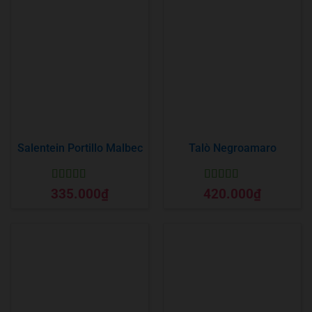
Salentein Portillo Malbec
Talò Negroamaro
Được xếp
Được xếp
335.000
₫
420.000
₫
hạng
5
5 sao
hạng
5
5 sao