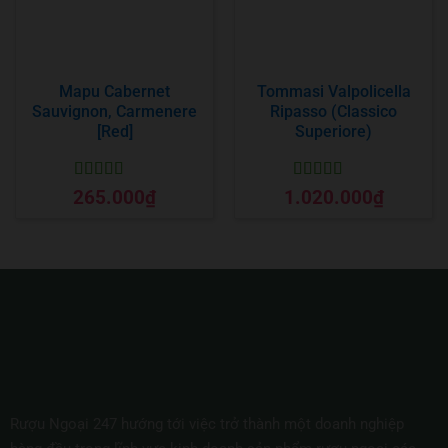
Mapu Cabernet
Tommasi Valpolicella
Sauvignon, Carmenere
Ripasso (Classico
[Red]
Superiore)
Được xếp
Được xếp
265.000
₫
1.020.000
₫
hạng
5
5 sao
hạng
5
5 sao
Rượu Ngoại 247 hướng tới việc trở thành một doanh nghiệp