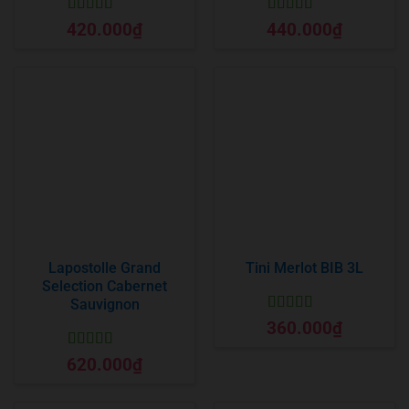
Được xếp
Được xếp
420.000
₫
440.000
₫
hạng
5
5 sao
hạng
5
5 sao
Lapostolle Grand
Tini Merlot BIB 3L
Selection Cabernet
Sauvignon
Được xếp
360.000
₫
hạng
5
5 sao
Được xếp
620.000
₫
hạng
5
5 sao