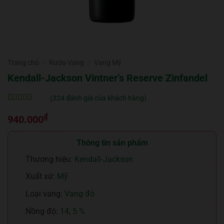
Trang chủ
/
Rượu Vang
/
Vang Mỹ
Kendall-Jackson Vintner’s Reserve Zinfandel
(
324
đánh giá của khách hàng)
5
324
trên 5 dựa
₫
trên
đánh
940.000
giá
Thông tin sản phẩm
Thương hiệu:
Kendall-Jackson
Xuất xứ:
Mỹ
Loại vang:
Vang đỏ
Nồng độ:
14
,
5 %