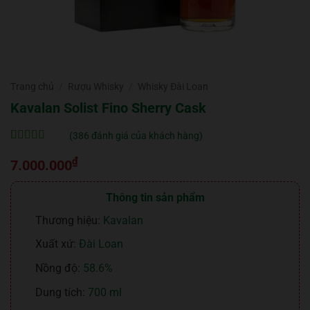
Trang chủ
/
Rượu Whisky
/
Whisky Đài Loan
Kavalan Solist Fino Sherry Cask
(
386
đánh giá của khách hàng)
5
386
trên 5 dựa
₫
trên
đánh
7.000.000
giá
Thông tin sản phẩm
Thương hiệu:
Kavalan
Xuất xứ:
Đài Loan
Nồng độ:
58.6%
Dung tích:
700 ml