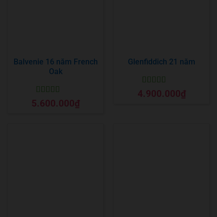
Balvenie 16 năm French
Glenfiddich 21 năm
Oak
Được xếp
4.900.000
₫
hạng
5
5 sao
Được xếp
5.600.000
₫
hạng
5
5 sao