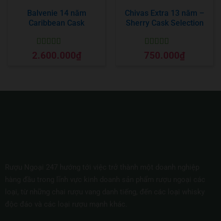
Balvenie 14 năm
Chivas Extra 13 năm –
Caribbean Cask
Sherry Cask Selection
Được xếp
Được xếp
2.600.000
₫
750.000
₫
hạng
5
5 sao
hạng
5
5 sao
Rượu Ngoại 247 hướng tới việc trở thành một doanh nghiệp
hàng đầu trong lĩnh vực kinh doanh sản phẩm rượu ngoại các
loại, từ những chai rượu vang danh tiếng, đến các loại whisky
độc đáo và các loại rượu mạnh khác.