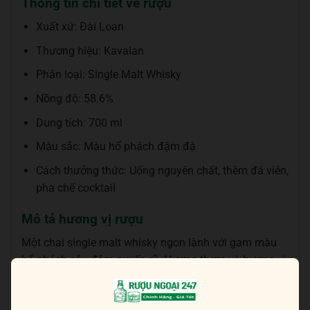
Thông tin chi tiết về rượu
Xuất xứ: Đài Loan
Thương hiệu: Kavalan
Phân loại: Single Malt Whisky
Nồng độ: 58.6%
Dung tích: 700 ml
Màu sắc: Màu hổ phách đậm đà
Cách thưởng thức: Uống nguyên chất, thêm đá viên,
pha chế cocktail
Mô tả hương vị rượu
Một chai single malt whisky ngon lành với gam màu
hổ phách sâu đậm quyến rũ. Hương thơm và hương vị
mang âm hưởng mạnh mẽ của thùng sherry với sự dịu
dàng, tinh tế, các tầng lớp trái cây ngọt ngào hòa