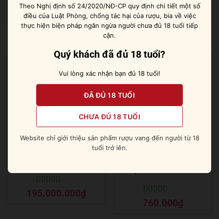
quyện cùng gia vị ấm áp kéo dài khắp vòm miệng.
Theo Nghị định số 24/2020/NĐ-CP quy định chi tiết một số
điều của Luật Phòng, chống tác hại của rượu, bia về việc
thực hiện biện pháp ngăn ngừa người chưa đủ 18 tuổi tiếp
cận.
Sản phẩm tương tự
Quý khách đã đủ 18 tuổi?
Vui lòng xác nhận bạn đủ 18 tuổi!
ĐÃ ĐỦ 18 TUỔI
CHƯA ĐỦ 18 TUỔI
Website chỉ giới thiệu sản phẩm rượu vang đến người từ 18
tuổi trở lên.
Singleton 43 năm
Chivas Extra 13 năm –
Tequila Cask Selection
Được xếp
195.000.000
₫
hạng
5
5 sao
Được xếp
760.000
₫
hạng
5
5 sao