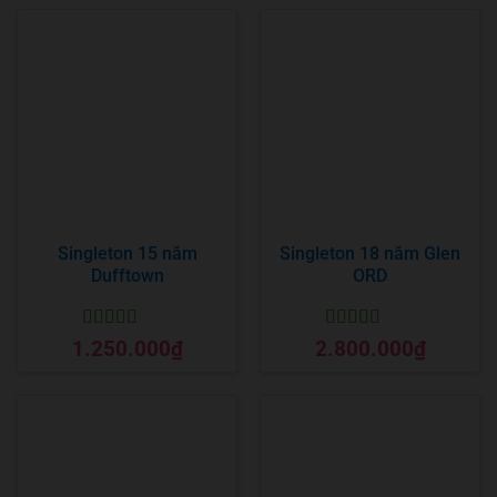
Singleton 15 năm
Singleton 18 năm Glen
Dufftown
ORD
Được xếp
Được xếp
1.250.000
₫
2.800.000
₫
hạng
5
5 sao
hạng
5
5 sao