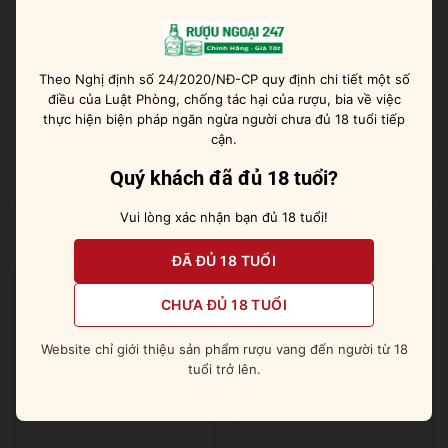
Dư vị: Kéo dài, tươi mát, sảng khoái.
Gợi ý thưởng thức rượu
Theo Nghị định số 24/2020/NĐ-CP quy định chi tiết một số
Vodka hoa hồng mới mẻ sẽ tạo nên sự sống động đặc
điều của Luật Phòng, chống tác hại của rượu, bia về việc
biệt trong bất kỳ ly cocktail nào mà bạn mong đợi.
thực hiện biện pháp ngăn ngừa người chưa đủ 18 tuổi tiếp
Hoặc đôi khi bạn chỉ cần uống nó nguyên bản, thêm
cận.
một vài viên đá lạnh là cũng đủ sảng khoái rồi.
Quý khách đã đủ 18 tuổi?
Vui lòng xác nhận bạn đủ 18 tuổi!
Sản phẩm tương tự
ĐÃ ĐỦ 18 TUỔI
CHƯA ĐỦ 18 TUỔI
Website chỉ giới thiệu sản phẩm rượu vang đến người từ 18
tuổi trở lên.