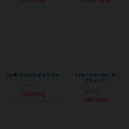
hạng
5
5 sao
hạng
5
5 sao
Stolichnaya Vodka 500ml
Rượu Hendricks Gin |
700ml/41%
Được xếp
180.000
₫
hạng
5
5 sao
Được xếp
940.000
₫
hạng
5
5 sao