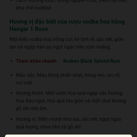
Cách thưởng thức: Uống nguyên chất, thêm đá viên,
pha chế cocktail
Hương vị đặc biệt của rượu vodka hoa hồng
Hangar 1 Rose
Một kiểu vodka hoa hồng cực kỳ tinh tế, sắc nét, giòn
tan và ngập tràn sự ngọt ngào trên vòm miệng.
Tham khảo nhanh:
Kraken Black Spiced Rum
Màu sắc: Màu hồng phấn nhạt, trong veo, rực rỡ,
vui mắt.
Hương thơm: Một vườn hoa tươi ngập sắc hương,
hoa đậu ngọt, mùi quả táo giòn và một chút hương
gỗ sồi nhẹ ấm.
Hương vị: Mềm mượt như lụa, sắc nét, ngọt ngào
quả mọng, chua nhẹ và gỗ sồi.