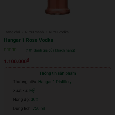
Trang chủ
/
Rượu mạnh
/
Rượu Vodka
Hangar 1 Rose Vodka
(
101
đánh giá của khách hàng)
5
101
trên 5 dựa
₫
trên
đánh
1.100.000
giá
Thông tin sản phẩm
Thương hiệu:
Hangar 1 Distillery
Xuất xứ:
Mỹ
Nồng độ:
30%
Dung tích:
750 ml