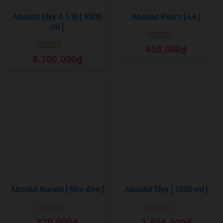
Absolut Elyx 4.5 lít [ 4500
Absolut Pears [ Lê ]
ml ]
Được xếp
450.000
₫
hạng
5
5 sao
Được xếp
8.700.000
₫
hạng
5
5 sao
Absolut Kurant [ Nho đen ]
Absolut Elyx [ 1000 ml ]
Được xếp
Được xếp
370.000
₫
1.800.000
₫