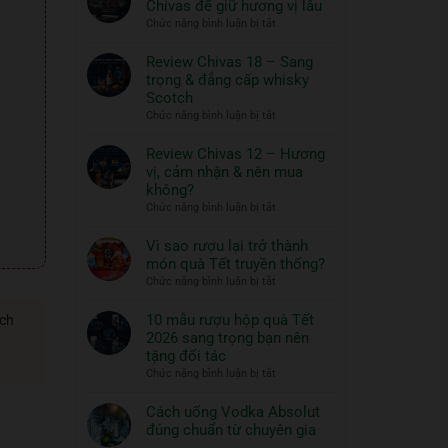
Chivas để giữ hương vị lâu
ngon
Thủy
ở
Chức năng bình luận bị tắt
và
Tinh
Hướng
đồ
ROYAL
dẫn
Review Chivas 18 – Sang
RICH
ăn
bảo
trọng & đẳng cấp whisky
XO
đi
quản
Scotch
Gold
cùng:
rượu
ở
Chức năng bình luận bị tắt
23K
Một
Chivas
Review
–
nghệ
để
Chivas
Review Chivas 12 – Hương
Quà
thuật
giữ
18
vị, cảm nhận & nên mua
Tết
hương
sống
–
2026
không?
vị
đẳng
Sang
ở
Chức năng bình luận bị tắt
lâu
cấp
trọng
Review
&
Chivas
Vì sao rượu lại trở thành
đẳng
12
món quà Tết truyền thống?
cấp
–
ở
Chức năng bình luận bị tắt
whisky
Hương
Vì
Scotch
vị,
sao
10 mẫu rượu hộp quà Tết
ách
cảm
rượu
2026 sang trọng bạn nên
nhận
lại
tặng đối tác
&
trở
ở
Chức năng bình luận bị tắt
nên
thành
10
mua
món
mẫu
Cách uống Vodka Absolut
không?
quà
rượu
đúng chuẩn từ chuyên gia
Tết
hộp
Không