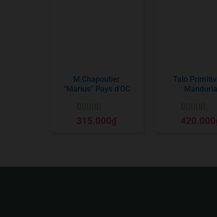
M.Chapoutier
Talò Primitiv
“Marius” Pays d’OC
Manduri
Được xếp
Được xếp
315.000
₫
420.000
hạng
5
5 sao
hạng
5
5 sa