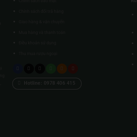
Rư
Chính sách bảo mật
Chính sách đổi trả hàng
Giao hàng & vận chuyển
m
Mua hàng và thanh toán
Điều khoản sử dụng
Thu mua rượu ngoại
ụ
úng
Hotline: 0978 406 415
,