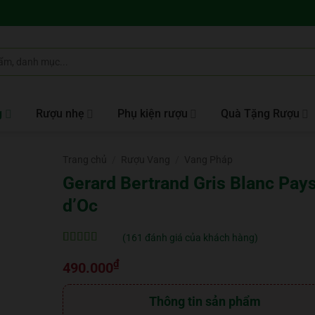
g
Rượu nhẹ
Phụ kiện rượu
Quà Tặng Rượu
Trang chủ
/
Rượu Vang
/
Vang Pháp
Gerard Bertrand Gris Blanc Pay
d’Oc
(
161
đánh giá của khách hàng)
5
161
trên 5 dựa
₫
trên
đánh
490.000
giá
Thông tin sản phẩm