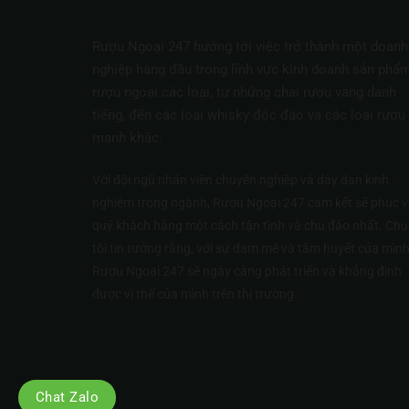
Rượu Ngoại 247 hướng tới việc trở thành một doanh
nghiệp hàng đầu trong lĩnh vực kinh doanh sản phẩ
rượu ngoại các loại, từ những chai rượu vang danh
tiếng, đến các loại whisky độc đáo và các loại rượu
mạnh khác.
Với đội ngũ nhân viên chuyên nghiệp và dày dạn kinh
nghiệm trong ngành, Rượu Ngoại 247 cam kết sẽ phục v
quý khách hàng một cách tận tình và chu đáo nhất. Ch
tôi tin tưởng rằng, với sự đam mê và tâm huyết của mình
Rượu Ngoại 247 sẽ ngày càng phát triển và khẳng định
được vị thế của mình trên thị trường.
Chat Zalo