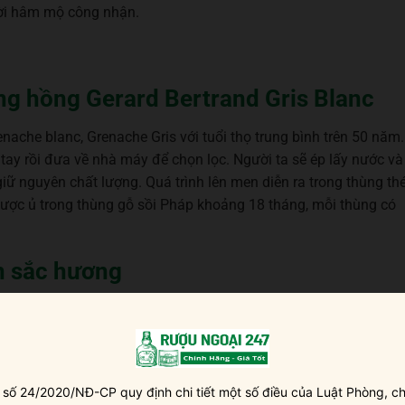
ời hâm mộ công nhận.
ang hồng Gerard Bertrand Gris Blanc
nache blanc, Grenache Gris với tuổi thọ trung bình trên 50 năm.
ay rồi đưa về nhà máy để chọn lọc. Người ta sẽ ép lấy nước và
iữ nguyên chất lượng. Quá trình lên men diễn ra trong thùng th
được ủ trong thùng gỗ sồi Pháp khoảng 18 tháng, mỗi thùng có
àn sắc hương
ang hồng điệu đà và nữ tính với ngoại hình thanh lịch hấp dẫn.
đầy màu sắc trong một bữa tiệc xế chiều hoặc tiệc mùa hè sôi
i mát lành của trái cây đỏ mọng, mùi hoa mẫu đơn quyến rũ và
 số 24/2020/NĐ-CP quy định chi tiết một số điều của Luật Phòng, ch