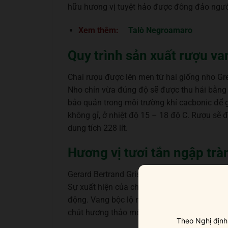
hữu hương vị tuyệt hảo được đông đảo ngư
Xem thêm:
Talò Negroamaro
Quy trình sản xuất rượu v
Chai rượu được lên men từ hai giống nho Gre
Nho chín vừa đúng độ sẽ được thu hái bằng t
bảo quản trong môi trường khí cacbonic để g
không gỉ, ở nhiệt độ 15 – 18 độ C. Rượu sẽ 
dung tích 228 lít.
Hương vị tươi tắn ngập tr
Gerard Bertrand Gris Blanc quả là một chai v
Sự xuất hiện của chai vang như một bó hoa 
động. Vang bộc lộ những nốt hương tươi mớ
chút hương thảo mộc ấm áp.
Theo Nghị định