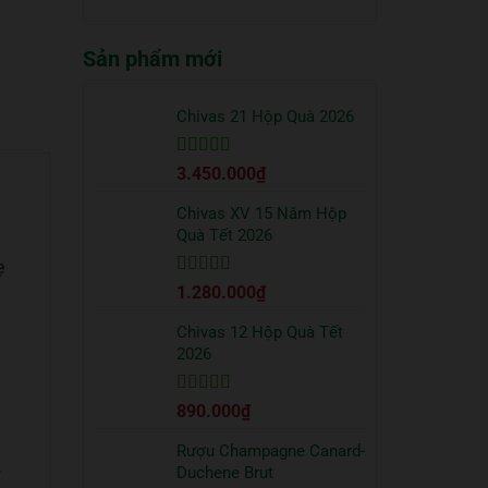
truyền
quà
có
thống?
Tết
bình
2026
Sản phẩm mới
luận
sang
ở
trọng
Cách
bạn
uống
Chivas 21 Hộp Quà 2026
nên
Vodka
tặng
Absolut
đối
Được xếp
3.450.000
₫
đúng
tác
hạng
5
5 sao
chuẩn
từ
Chivas XV 15 Năm Hộp
chuyên
Quà Tết 2026
gia
ẹ
Được xếp
1.280.000
₫
hạng
5
5 sao
Chivas 12 Hộp Quà Tết
2026
Được xếp
890.000
₫
hạng
5
5 sao
Rượu Champagne Canard-
Duchene Brut