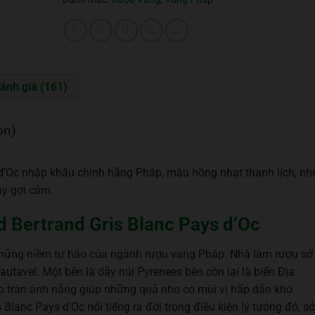
ánh giá (161)
ọn)
d’Oc nhập khẩu chính hãng Pháp, màu hồng nhạt thanh lịch, nh
ầy gợi cảm.
d Bertrand Gris Blanc Pays d’Oc
 những niềm tự hào của ngành rượu vang Pháp. Nhà làm rượu sở
tavel. Một bên là dãy núi Pyrenees bên còn lại là biển Địa
ập tràn ánh nắng giúp những quả nho có mùi vị hấp dẫn khó
lanc Pays d’Oc nổi tiếng ra đời trong điều kiện lý tưởng đó, sở