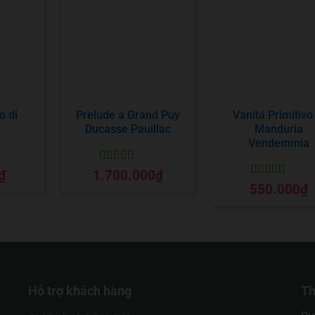
o di
Prelude a Grand Puy
Vanitá Primitivo
a
Ducasse Pauillac
Manduria
Vendemmia
Được xếp
₫
1.700.000
₫
o
hạng
5
5 sao
Được xếp
550.000
₫
hạng
5
5 sao
Hỗ trợ khách hàng
Th