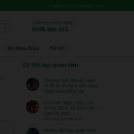
admin@ruoungoai247.com
Chăm sóc khách hàng
0978.406.415
Bia Nhập Khẩu
Tin tức
Có thể bạn quan tâm
s
Thưởng thức Whisky ngon
và đồ ăn đi cùng: Một nghệ
thuật sống đẳng cấp
Không
có
Giá Rượu Ngựa Thủy Tinh
bình
ROYAL RICH XO Gold 23K –
luận
Quà Tết 2026
ở
ở
Chức năng bình luận bị tắt
Thưởng
Giá
thức
Rượu
Hướng dẫn bảo quản rượu
Whisky
Ngựa