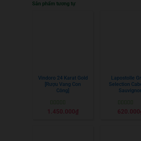
Sản phẩm tương tự
Vindoro 24 Karat Gold
Lapostolle G
[Rượu Vang Con
Selection Cab
Công]
Sauvigno
Được xếp
Được xếp
1.450.000
₫
620.000
hạng
5
5 sao
hạng
5
5 sa