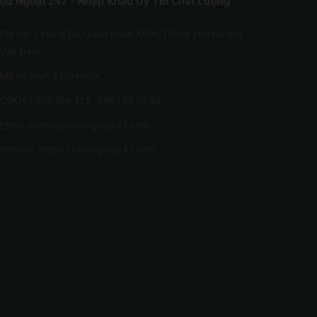
ợu Ngoại 247 - Nhập Khẩu Uy Tín Chất Lượng
Địa chỉ: 1 Hàng Da, Quận Hoàn Kiếm, Thành phố Hà Nội,
Việt Nam
Mã số thuế: 010xxxxxx
CSKH: 0978 406 415 - 0983 34 50 34
Email: admin@ruoungoai247.com
Website:
https://ruoungoai247.com