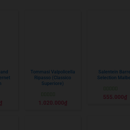
rand
Tommasi Valpolicella
Salentein Barre
ernet
Ripasso (Classico
Selection Malb
n
Superiore)
Được xếp
555.000
₫
hạng
5
5 sao
Được xếp
₫
1.020.000
₫
o
hạng
5
5 sao