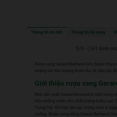
Thông tin chi tiết
Thông tin bổ sung
Đ
5/5 - (161 bình ch
Rượu vang Gerard Bertrand Gris Blanc Pays 
nhàng lan tỏa hương thơm táo, lê, dâu tây đ
Giới thiệu rượu vang Gerar
Nhà sản xuất Gerard Bertrand là một trong
hữu những vườn nho chất lượng ở khu vực Tau
Trung Hải. Khí hậu ấm áp, lượng mưa ít, ng
cưỡng. Rượu vang hồng Gerard Bertrand Gris B