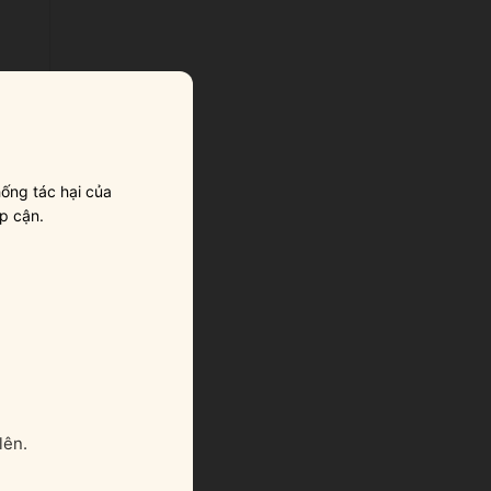
ống tác hại của
p cận.
,
en
lên.