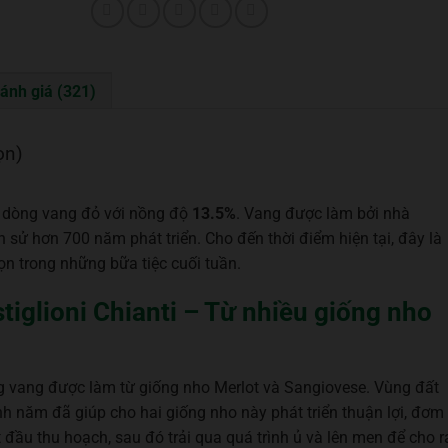
ánh giá (321)
ọn)
là dòng vang đỏ với nồng độ
13.5%
. Vang được làm bởi nhà
 sử hơn 700 năm phát triển. Cho đến thời điểm hiện tại, đây là
ọn trong những bữa tiệc cuối tuần.
iglioni Chianti – Từ nhiều giống nho
ng vang được làm từ giống nho Merlot và Sangiovese. Vùng đất
h năm đã giúp cho hai giống nho này phát triển thuận lợi, đơm
 đầu thu hoạch, sau đó trải qua quá trình ủ và lên men để cho r