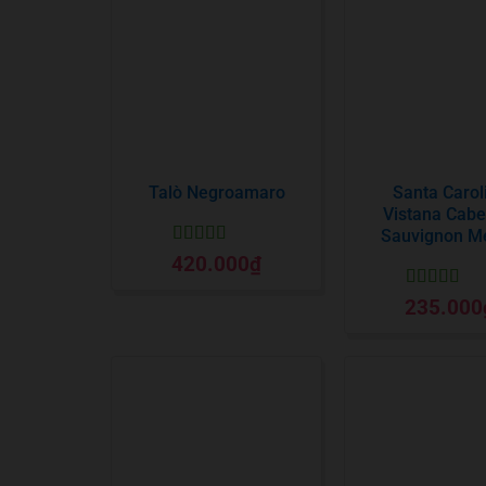
Talò Negroamaro
Santa Carol
Vistana Cabe
Sauvignon Me
Được xếp
420.000
₫
hạng
5
5 sao
Được xếp
235.000
hạng
5
5 sa