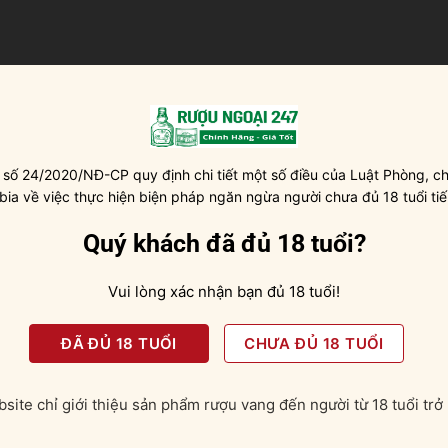
uống ở nhiệt độ từ 16 – 18 độ C.
 số 24/2020/NĐ-CP quy định chi tiết một số điều của Luật Phòng, ch
 bia về việc thực hiện biện pháp ngăn ngừa người chưa đủ 18 tuổi tiế
Quý khách đã đủ 18 tuổi?
g vị của nhiều loại trái cây kết hợp, đó là quả dâu tây, anh đào
ơng hoa của vùng đất Địa Trung Hải. Những hương vị này sẽ l
Vui lòng xác nhận bạn đủ 18 tuổi!
ời uống.
ĐÃ ĐỦ 18 TUỔI
CHƯA ĐỦ 18 TUỔI
old [Rượu Vang Con Công]
site chỉ giới thiệu sản phẩm rượu vang đến người từ 18 tuổi trở 