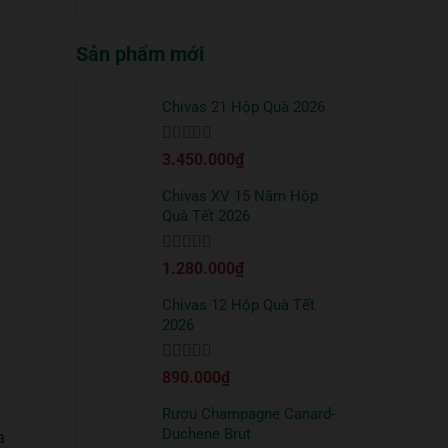
truyền
quà
có
thống?
Tết
bình
2026
Sản phẩm mới
luận
sang
ở
trọng
Cách
bạn
uống
Chivas 21 Hộp Quà 2026
nên
Vodka
tặng
Absolut
đối
Được xếp
3.450.000
₫
đúng
tác
hạng
5
5 sao
chuẩn
từ
Chivas XV 15 Năm Hộp
chuyên
Quà Tết 2026
gia
Được xếp
1.280.000
₫
hạng
5
5 sao
Chivas 12 Hộp Quà Tết
2026
Được xếp
890.000
₫
hạng
5
5 sao
Rượu Champagne Canard-
Duchene Brut
a