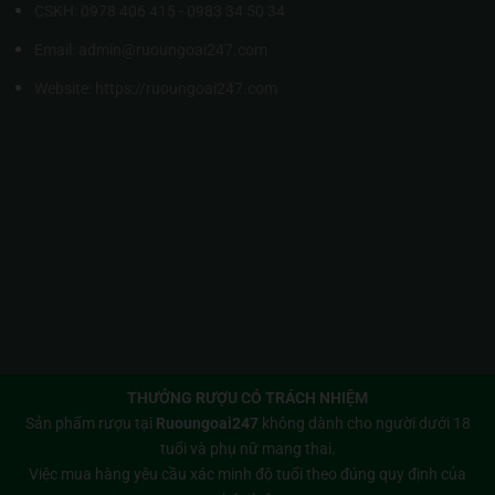
CSKH: 0978 406 415 - 0983 34 50 34
Email: admin@ruoungoai247.com
Website:
https://ruoungoai247.com
THƯỞNG RƯỢU CÓ TRÁCH NHIỆM
Sản phẩm rượu tại
Ruoungoai247
không dành cho người dưới 18
tuổi và phụ nữ mang thai.
Việc mua hàng yêu cầu xác minh độ tuổi theo đúng quy định của