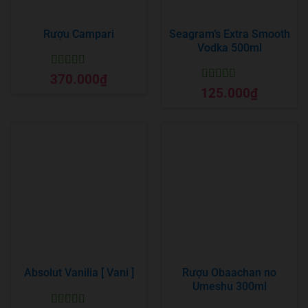
Rượu Campari
Seagram’s Extra Smooth
Vodka 500ml
Được xếp
370.000
₫
hạng
5
5 sao
Được xếp
125.000
₫
hạng
5
5 sao
Absolut Vanilia [ Vani ]
Rượu Obaachan no
Umeshu 300ml