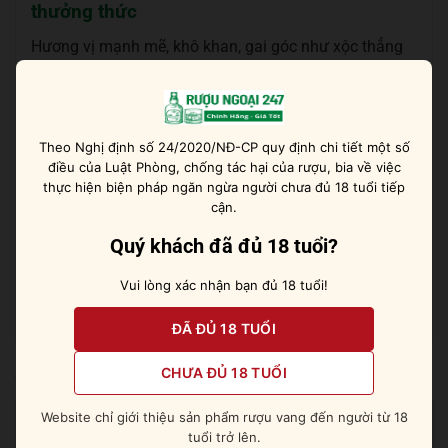
thưởng thức
Hương vị mạnh mẽ, khô khan, gai góc như xộc thẳng
vào mũi bởi mùi cam tươi trong sáng, xông mũi bằng
mùi nồng ấm của gia vị rồi mùi trái cây ngọt ngào lại
phức tạp. Hương vị đậm đà, mãnh liệt rõ nét, cay nồng
và nóng hổi với cây bách xù, quế, hạt tiêu, lá thông,
Theo Nghị định số 24/2020/NĐ-CP quy định chi tiết một số
điều của Luật Phòng, chống tác hại của rượu, bia về việc
mùi đất, hoa oải hương, nhục đậu khấu … và một chút
thực hiện biện pháp ngăn ngừa người chưa đủ 18 tuổi tiếp
trái cây ngọt ngào.
cận.
Tất nhiên loại gin này thực sự ngon lành nhất khi pha
Quý khách đã đủ 18 tuổi?
chế nên một ly cocktail Negroni cổ điển, tươi ngon bất
Vui lòng xác nhận bạn đủ 18 tuổi!
tận.
ĐÃ ĐỦ 18 TUỔI
CHƯA ĐỦ 18 TUỔI
Sản phẩm tương tự
Website chỉ giới thiệu sản phẩm rượu vang đến người từ 18
tuổi trở lên.