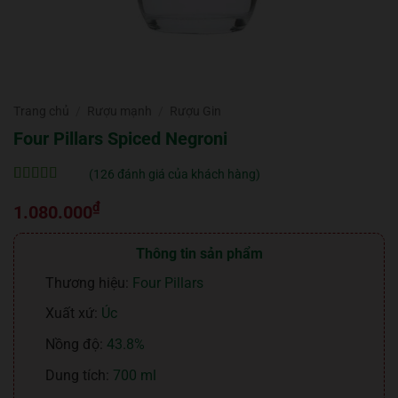
Trang chủ
/
Rượu mạnh
/
Rượu Gin
Four Pillars Spiced Negroni
(
126
đánh giá của khách hàng)
5
126
trên 5 dựa
₫
trên
đánh
1.080.000
giá
Thông tin sản phẩm
Thương hiệu:
Four Pillars
Xuất xứ:
Úc
Nồng độ:
43.8%
Dung tích:
700 ml