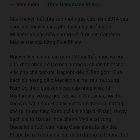
Xem thêm:
Tito’s Handmade Vodka
Câu chuyện bắt đầu vào một ngày của năm 2014 sau
cuộc nói chuyện giữa phù thủy pha chế Jason
Williams và bậc thầy chưng cất rượu gin Cameron
Mackenzie của hãng Four Pillars.
Nguyên liệu chính bao gồm 13 loại thảo mộc và hoa
quả khác nhau để tạo nên hương vị chuẩn nhất cho
việc pha chế cocktail Negroni kiểu Ý. Bao gồm: Quả
bách xù hoang dã ở Macedonia, hạt rau mùi vùng
Nam Úc, thảo quả xanh cao cấp nhập khẩu từ
Guatamala, vỏ cây quế cassia từ Sri Lanka, hoa hồi
khô cao cấp nhập khẩu từ Việt Nam, hoa oải hương
khô tại thung lũng Yarra (có khi nhập từ Pháp), rễ cây
bạch chỉ từ Hà Lan, hoa chanh Myrtle tại vùng
Queenland (Úc), cam vàng Queenland, lá cây tiêu
Pepperberry Tasmania, hạt thiên đường từ Ghana, hạt