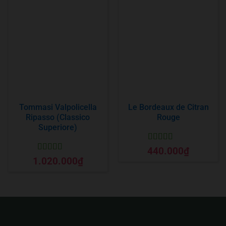
Tommasi Valpolicella
Le Bordeaux de Citran
Ripasso (Classico
Rouge
Superiore)
Được xếp
440.000
₫
hạng
5
5 sao
Được xếp
1.020.000
₫
hạng
5
5 sao