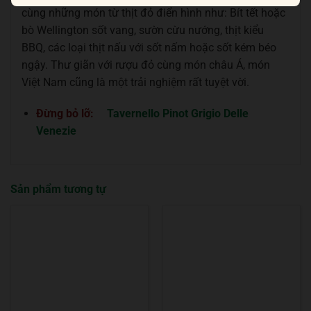
cùng những món từ thịt đỏ điển hình như: Bít tết hoặc
bò Wellington sốt vang, sườn cừu nướng, thịt kiểu
BBQ, các loại thịt nấu với sốt nấm hoặc sốt kém béo
ngậy. Thư giãn với rượu đỏ cùng món châu Á, món
Việt Nam cũng là một trải nghiệm rất tuyệt vời.
Đừng bỏ lỡ:
Tavernello Pinot Grigio Delle
Venezie
Sản phẩm tương tự