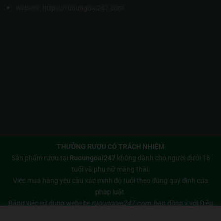
Website:
https://ruoungoai247.com
THƯỞNG RƯỢU CÓ TRÁCH NHIỆM
Sản phẩm rượu tại
Ruoungoai247
không dành cho người dưới 18
tuổi và phụ nữ mang thai.
Việc mua hàng yêu cầu xác minh độ tuổi theo đúng quy định của
pháp luật.
Bằng việc sử dụng website
ruoungoai247.com
, bạn đồng ý với
Điều
khoản sử dụng
và
Chính sách bảo mật
của chúng tôi.