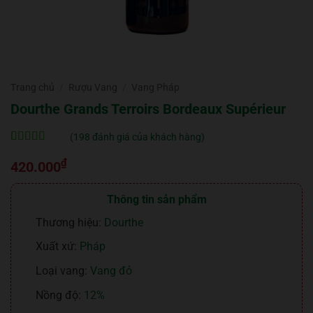
Trang chủ
/
Rượu Vang
/
Vang Pháp
Dourthe Grands Terroirs Bordeaux Supérieur
(
198
đánh giá của khách hàng)
5
198
trên 5 dựa
₫
trên
đánh
420.000
giá
Thông tin sản phẩm
Thương hiệu:
Dourthe
Xuất xứ:
Pháp
Loại vang:
Vang đỏ
Nồng độ:
12%