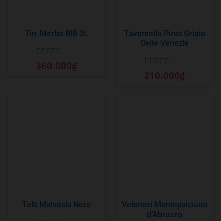
Tini Merlot BIB 3L
Tavernello Pinot Grigio
Delle Venezie
Được xếp
360.000
₫
hạng
5
5 sao
Được xếp
210.000
₫
hạng
5
5 sao
Talò Malvasia Nera
Velenosi Montepulciano
d’Abruzzo