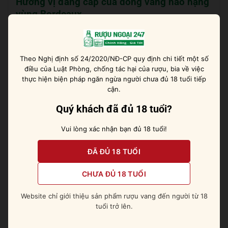
Hương vị đẳng cấp của dòng vang hảo hạng
vùng Bordeaux
Grands Terroirs Bordeaux Supérieur là một chai rượu
thực sự quyến rũ bởi sắc đỏ ruby đậm đà khó cưỡng.
Vang bộc lộ tầng hương thơm phức hợp đậm đà với
Theo Nghị định số 24/2020/NĐ-CP quy định chi tiết một số
điều của Luật Phòng, chống tác hại của rượu, bia về việc
những nốt hương trái cây đỏ chín mọng như anh đào,
thực hiện biện pháp ngăn ngừa người chưa đủ 18 tuổi tiếp
quả dâu rừng hay phúc bồn tử. Rót một ít rượu ra ly
cận.
pha lê bạn sẽ ngạc nhiên bởi sự hiện diện thêm của
Quý khách đã đủ 18 tuổi?
quả lý chua đen, ớt chuông, hoa violet và gia vị cay
ấm. Cấu trúc vang cân bằng, tròn đầy săn chắc, vị
Vui lòng xác nhận bạn đủ 18 tuổi!
vang sâu đậm, cá tính rõ nét, độ chát mượt với những
dư vị của khói thuốc lá, gia vị cay ấm và quả khô vô
ĐÃ ĐỦ 18 TUỔI
cùng khó quên.
CHƯA ĐỦ 18 TUỔI
Cách thưởng thức tuyệt vời
Website chỉ giới thiệu sản phẩm rượu vang đến người từ 18
Một chai rượu đỏ nên được phục vụ ở nhiệt độ 16-18
tuổi trở lên.
độ C để bộc lộ hết thảy những hương vị độc đáo nhất.
Rượu sẽ càng thêm trọn vẹn khi được thưởng thức