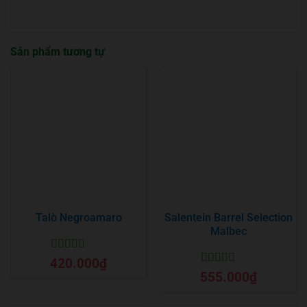
Sản phẩm tương tự
Talò Negroamaro
Salentein Barrel Selection
Malbec
Được xếp
420.000
₫
hạng
5
5 sao
Được xếp
555.000
₫
hạng
5
5 sao