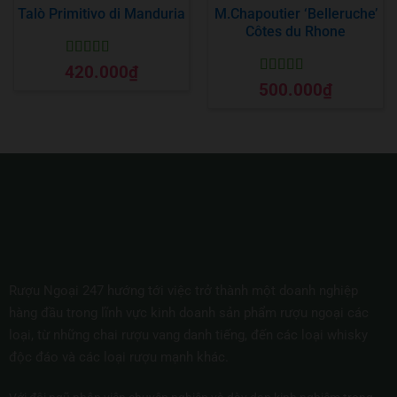
Talò Primitivo di Manduria
M.Chapoutier ‘Belleruche’
Côtes du Rhone
Được xếp
420.000
₫
hạng
5
5 sao
Được xếp
500.000
₫
hạng
5
5 sao
Rượu Ngoại 247 hướng tới việc trở thành một doanh nghiệp
hàng đầu trong lĩnh vực kinh doanh sản phẩm rượu ngoại các
loại, từ những chai rượu vang danh tiếng, đến các loại whisky
độc đáo và các loại rượu mạnh khác.