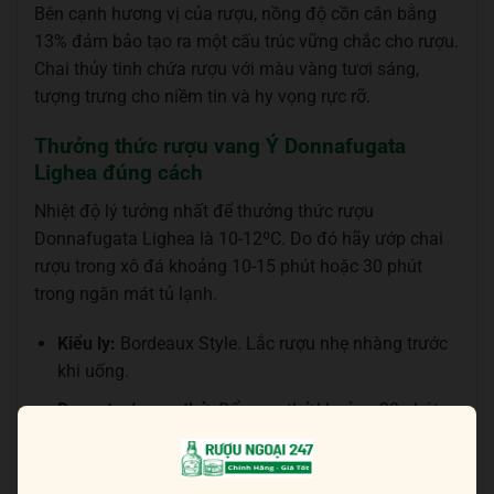
Bên cạnh hương vị của rượu, nồng độ cồn cân bằng
13% đảm bảo tạo ra một cấu trúc vững chắc cho rượu.
Chai thủy tinh chứa rượu với màu vàng tươi sáng,
tượng trưng cho niềm tin và hy vọng rực rỡ.
Thưởng thức rượu vang Ý Donnafugata
Lighea đúng cách
Nhiệt độ lý tưởng nhất để thưởng thức rượu
Donnafugata Lighea là 10-12ºC. Do đó hãy ướp chai
rượu trong xô đá khoảng 10-15 phút hoặc 30 phút
trong ngăn mát tủ lạnh.
Kiểu ly:
Bordeaux Style. Lắc rượu nhẹ nhàng trước
khi uống.
Decanter/ vang thở:
Để vang thở khoảng 30 phút
trước khi thưởng thức.
Phối với thức ăn:
Món nướng với các loại sốt trắng,