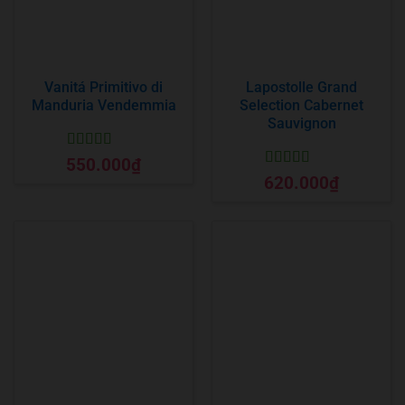
Vanitá Primitivo di
Lapostolle Grand
Manduria Vendemmia
Selection Cabernet
Sauvignon
Được xếp
550.000
₫
hạng
5
5 sao
Được xếp
620.000
₫
hạng
5
5 sao