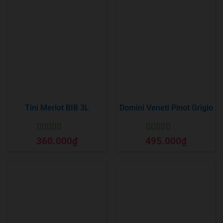
Tini Merlot BIB 3L
Domini Veneti Pinot Grigio
Được xếp
Được xếp
360.000
₫
495.000
₫
hạng
5
5 sao
hạng
5
5 sao