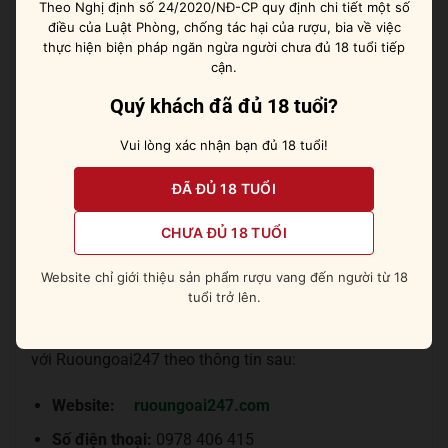
Theo Nghị định số 24/2020/NĐ-CP quy định chi tiết một số
cá chiên.
điều của Luật Phòng, chống tác hại của rượu, bia về việc
Lưu ý:
Bảo quản rượu nơi khô ráo, tránh ánh nắng
thực hiện biện pháp ngăn ngừa người chưa đủ 18 tuổi tiếp
mặt trời trực tiếp.
cận.
Quý khách đã đủ 18 tuổi?
Ruoungoai247 là một trong những địa chỉ uy tín và có
kinh nghiệm lâu năm trong lĩnh vực nhập khẩu rượu
Vui lòng xác nhận bạn đủ 18 tuổi!
vang tại Việt Nam. Chúng tôi cam kết cung cấp cho
khách hàng những sản phẩm chất lượng cao, đảm
ĐÃ ĐỦ 18 TUỔI
bảo nguồn gốc rõ ràng, trong đó có rượu Donnafugata
CHƯA ĐỦ 18 TUỔI
Lighea.
Website chỉ giới thiệu sản phẩm rượu vang đến người từ 18
Để mua
rượu vang nhập khẩu
chính hãng với ưu đãi
tuổi trở lên.
hấp dẫn, cũng như tham khảo chi tiết
giá rượu vang Ý
nhập khẩu bao nhiêu tiền một chai
, hãy liên hệ ngay
với Ruoungoai247 theo thông tin sau:
Website:
ruoungoai247.com
Số điện thoại:
0978 406 415