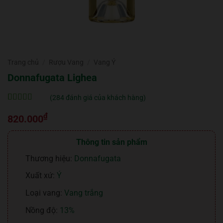
Trang chủ
/
Rượu Vang
/
Vang Ý
Donnafugata Lighea
(
284
đánh giá của khách hàng)
5
284
trên 5 dựa
₫
trên
đánh
820.000
giá
Thông tin sản phẩm
Thương hiệu:
Donnafugata
Xuất xứ:
Ý
Loại vang:
Vang trắng
Nồng độ:
13%