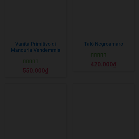
Vanitá Primitivo di
Talò Negroamaro
Manduria Vendemmia
Được xếp
420.000
₫
hạng
5
5 sao
Được xếp
550.000
₫
hạng
5
5 sao