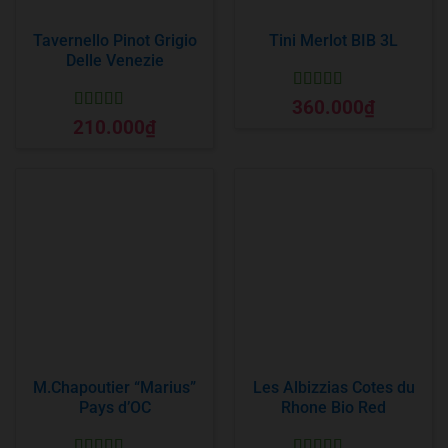
Tavernello Pinot Grigio
Tini Merlot BIB 3L
Delle Venezie
Được xếp
360.000
₫
hạng
5
5 sao
Được xếp
210.000
₫
hạng
5
5 sao
M.Chapoutier “Marius”
Les Albizzias Cotes du
Pays d’OC
Rhone Bio Red