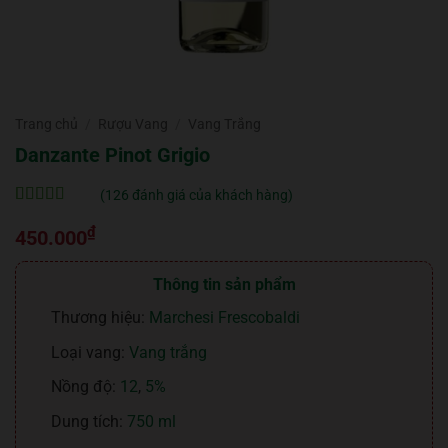
Trang chủ
/
Rượu Vang
/
Vang Trắng
Danzante Pinot Grigio
(
126
đánh giá của khách hàng)
5
126
trên 5 dựa
₫
trên
đánh
450.000
giá
Thông tin sản phẩm
Thương hiệu:
Marchesi Frescobaldi
Loại vang:
Vang trắng
Nồng độ:
12
,
5%
Dung tích:
750 ml