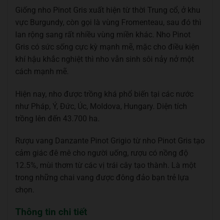
Giống nho Pinot Gris xuất hiện từ thời Trung cổ, ở khu
vực Burgundy, còn gọi là vùng Fromenteau, sau đó thì
lan rộng sang rất nhiều vùng miền khác. Nho Pinot
Gris có sức sống cực kỳ mạnh mẽ, mặc cho điều kiện
khí hậu khắc nghiệt thì nho vẫn sinh sôi nảy nở một
cách mạnh mẽ.
Hiện nay, nho được trồng khá phổ biến tại các nước
như Pháp, Ý, Đức, Úc, Moldova, Hungary. Diện tích
trồng lên đến 43.700 ha.
Rượu vang Danzante Pinot Grigio từ nho Pinot Gris tạo
cảm giác đê mê cho người uống, rượu có nồng độ
12.5%, mùi thơm từ các vị trái cây tạo thành. Là một
trong những chai vang được đông đảo bạn trẻ lựa
chọn.
Thông tin chi tiết