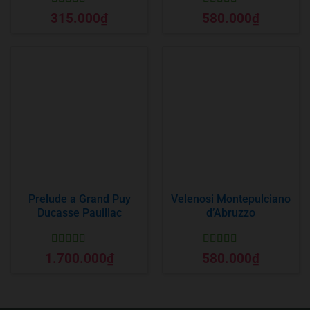
Được xếp
Được xếp
315.000
₫
580.000
₫
hạng
5
5 sao
hạng
5
5 sao
Prelude a Grand Puy
Velenosi Montepulciano
Ducasse Pauillac
d’Abruzzo
Được xếp
Được xếp
1.700.000
₫
580.000
₫
hạng
5
5 sao
hạng
5
5 sao