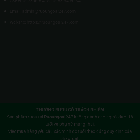
CSKH: 0978 406 415 - 0983 34 50 34
Email: admin@ruoungoai247.com
Website:
https://ruoungoai247.com
THƯỞNG RƯỢU CÓ TRÁCH NHIỆM
Sản phẩm rượu tại
Ruoungoai247
không dành cho người dưới 18
tuổi và phụ nữ mang thai.
Việc mua hàng yêu cầu xác minh độ tuổi theo đúng quy định của
pháp luật.