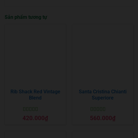
Sản phẩm tương tự
Rib Shack Red Vintage
Santa Cristina Chianti
Blend
Superiore
Được xếp
Được xếp
420.000
₫
560.000
₫
hạng
5
5 sao
hạng
5
5 sao