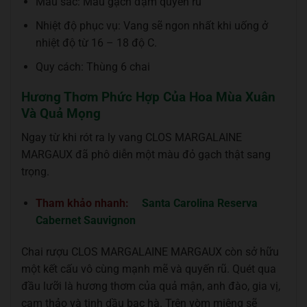
Màu sắc: Màu gạch đậm quyến rũ
Nhiệt độ phục vụ: Vang sẽ ngon nhất khi uống ở
nhiệt độ từ 16 – 18 độ C.
Quy cách: Thùng 6 chai
Hương Thơm Phức Hợp Của Hoa Mùa Xuân
Và Quả Mọng
Ngay từ khi rót ra ly vang CLOS MARGALAINE
MARGAUX đã phô diễn một màu đỏ gạch thật sang
trọng.
Tham khảo nhanh:
Santa Carolina Reserva
Cabernet Sauvignon
Chai rượu CLOS MARGALAINE MARGAUX còn sở hữu
một kết cấu vô cùng mạnh mẽ và quyến rũ. Quét qua
đầu lưỡi là hương thơm của quả mận, anh đào, gia vị,
cam thảo và tinh dầu bạc hà. Trên vòm miệng sẽ