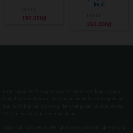
[Red]
Được xếp
190.000
₫
hạng
5
5 sao
Được xếp
265.000
₫
hạng
5
5 sao
Rượu Ngoại 247 hướng tới việc trở thành một doanh nghiệp
hàng đầu trong lĩnh vực kinh doanh sản phẩm rượu ngoại các
loại, từ những chai rượu vang danh tiếng, đến các loại whisky
độc đáo và các loại rượu mạnh khác.
Với đội ngũ nhân viên chuyên nghiệp và dày dạn kinh nghiệm trong