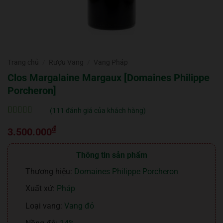
Trang chủ
/
Rượu Vang
/
Vang Pháp
Clos Margalaine Margaux [Domaines Philippe
Porcheron]
(
111
đánh giá của khách hàng)
5
111
trên 5 dựa
₫
trên
đánh
3.500.000
giá
Thông tin sản phẩm
Thương hiệu:
Domaines Philippe Porcheron
Xuất xứ:
Pháp
Loại vang:
Vang đỏ