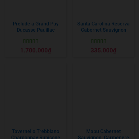
Prelude a Grand Puy
Santa Carolina Reserva
Ducasse Pauillac
Cabernet Sauvignon
Được xếp
Được xếp
1.700.000
₫
335.000
₫
hạng
5
5 sao
hạng
5
5 sao
Tavernello Trebbiano
Mapu Cabernet
Chardonnay Rubicone
Sauvignon, Carmenere