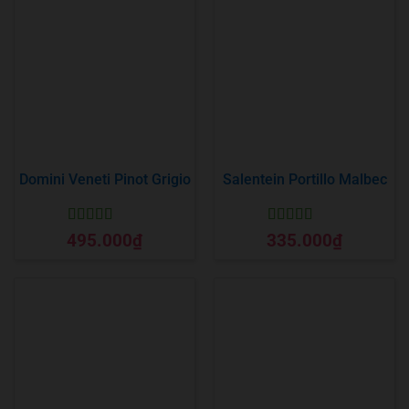
Domini Veneti Pinot Grigio
Salentein Portillo Malbec
Được xếp
Được xếp
495.000
₫
335.000
₫
hạng
5
5 sao
hạng
5
5 sao