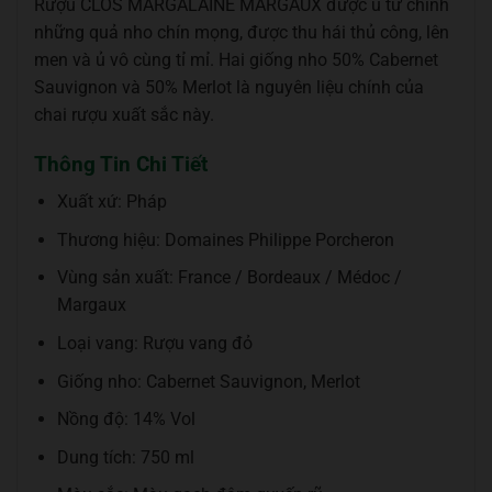
Rượu CLOS MARGALAINE MARGAUX được ủ từ chính
những quả nho chín mọng, được thu hái thủ công, lên
men và ủ vô cùng tỉ mỉ. Hai giống nho 50% Cabernet
Sauvignon và 50% Merlot là nguyên liệu chính của
chai rượu xuất sắc này.
Thông Tin Chi Tiết
Xuất xứ: Pháp
Thương hiệu: Domaines Philippe Porcheron
Vùng sản xuất: France / Bordeaux / Médoc /
Margaux
Loại vang: Rượu vang đỏ
Giống nho: Cabernet Sauvignon, Merlot
Nồng độ: 14% Vol
Dung tích: 750 ml