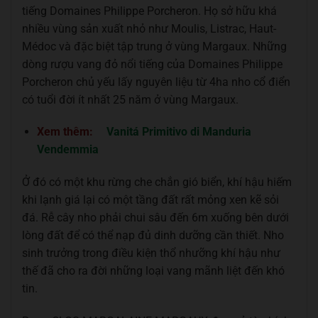
tiếng Domaines Philippe Porcheron. Họ sở hữu khá
nhiều vùng sản xuất nhỏ như Moulis, Listrac, Haut-
Médoc và đặc biệt tập trung ở vùng Margaux. Những
dòng rượu vang đỏ nổi tiếng của Domaines Philippe
Porcheron chủ yếu lấy nguyên liệu từ 4ha nho cổ điển
có tuổi đời ít nhất 25 năm ở vùng Margaux.
Xem thêm:
Vanitá Primitivo di Manduria
Vendemmia
Ở đó có một khu rừng che chắn gió biển, khí hậu hiếm
khi lạnh giá lại có một tầng đất rất mỏng xen kẽ sỏi
đá. Rễ cây nho phải chui sâu đến 6m xuống bên dưới
lòng đất để có thể nạp đủ dinh dưỡng cần thiết. Nho
sinh trưởng trong điều kiện thổ nhưỡng khí hậu như
thế đã cho ra đời những loại vang mãnh liệt đến khó
tin.