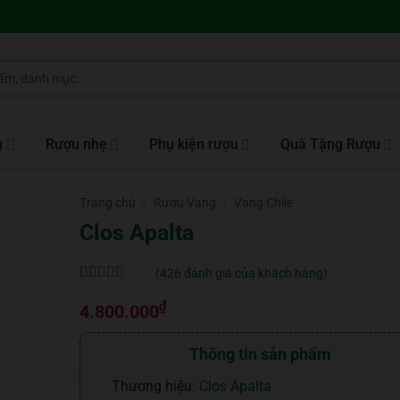
g
Rượu nhẹ
Phụ kiện rượu
Quà Tặng Rượu
Trang chủ
/
Rượu Vang
/
Vang Chile
Clos Apalta
(
426
đánh giá của khách hàng)
5
426
trên 5 dựa
₫
trên
đánh
4.800.000
giá
Thông tin sản phẩm
Thương hiệu:
Clos Apalta