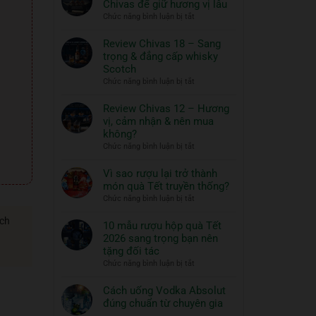
Chivas để giữ hương vị lâu
ngon
Thủy
ở
Chức năng bình luận bị tắt
và
Tinh
Hướng
đồ
ROYAL
dẫn
Review Chivas 18 – Sang
RICH
ăn
bảo
trọng & đẳng cấp whisky
XO
đi
quản
Scotch
Gold
cùng:
rượu
ở
Chức năng bình luận bị tắt
23K
Một
Chivas
Review
–
nghệ
để
Chivas
Review Chivas 12 – Hương
Quà
thuật
giữ
18
vị, cảm nhận & nên mua
Tết
hương
sống
–
2026
không?
vị
đẳng
Sang
ở
Chức năng bình luận bị tắt
lâu
cấp
trọng
Review
&
Chivas
Vì sao rượu lại trở thành
đẳng
12
món quà Tết truyền thống?
cấp
–
ở
Chức năng bình luận bị tắt
whisky
Hương
Vì
Scotch
vị,
ách
sao
10 mẫu rượu hộp quà Tết
cảm
rượu
2026 sang trọng bạn nên
nhận
lại
tặng đối tác
&
trở
ở
Chức năng bình luận bị tắt
nên
thành
10
mua
món
mẫu
Cách uống Vodka Absolut
không?
quà
rượu
đúng chuẩn từ chuyên gia
Tết
hộp
Không