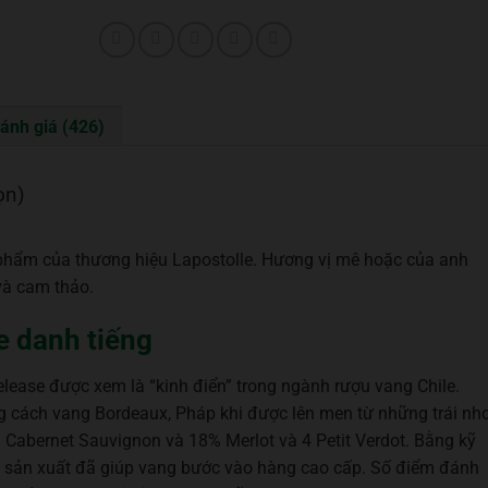
ánh giá (426)
ọn)
 phẩm của thương hiệu Lapostolle. Hương vị mê hoặc của anh
 và cam thảo.
e danh tiếng
lease được xem là “kinh điển” trong ngành rượu vang Chile.
g cách vang Bordeaux, Pháp khi được lên men từ những trái nh
Cabernet Sauvignon và 18% Merlot và 4 Petit Verdot. Bằng kỹ
à sản xuất đã giúp vang bước vào hàng cao cấp. Số điểm đánh