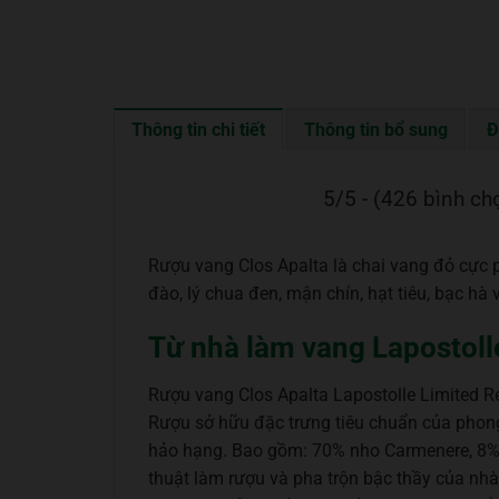
Thông tin chi tiết
Thông tin bổ sung
Đ
5/5 - (426 bình ch
Rượu vang Clos Apalta là chai vang đỏ cực
đào, lý chua đen, mận chín, hạt tiêu, bạc hà
Từ nhà làm vang Lapostoll
Rượu vang Clos Apalta Lapostolle Limited Re
Rượu sở hữu đặc trưng tiêu chuẩn của phon
hảo hạng. Bao gồm: 70% nho Carmenere, 8% 
thuật làm rượu và pha trộn bậc thầy của nh