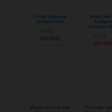
Le Petit Cochonnet
Mapu Caber
Grenache Rose
Sauvignon
Carmenere [
Được xếp
320.000
₫
hạng
5
5 sao
Được xếp
265.000
hạng
5
5 sa
Vindoro 24 Karat Gold
Tavernello Tre