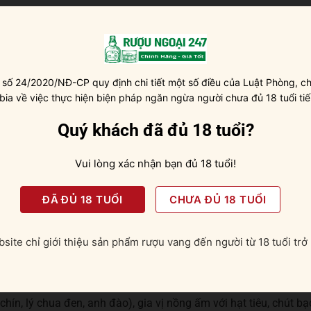
a
n, Merlot
 số 24/2020/NĐ-CP quy định chi tiết một số điều của Luật Phòng, ch
 bia về việc thực hiện biện pháp ngăn ngừa người chưa đủ 18 tuổi tiế
Quý khách đã đủ 18 tuổi?
oặc
uống ở nhiệt độ từ 16-18 độ C
Vui lòng xác nhận bạn đủ 18 tuổi!
ĐÃ ĐỦ 18 TUỔI
CHƯA ĐỦ 18 TUỔI
trưng của thổ nhưỡng Apalta
site chỉ giới thiệu sản phẩm rượu vang đến người từ 18 tuổi trở 
by ánh tím đậm sâu khiến người dùng ngây ngất ngay từ cái nh
g nốt hương ngọt ngào của quả mọng, gỗ sồi, vanilla rồi đến
. Lan tràn trên nền hương thơm đó là những dư vị sống động c
ín, lý chua đen, anh đào), gia vị nồng ấm với hạt tiêu, chút bạ