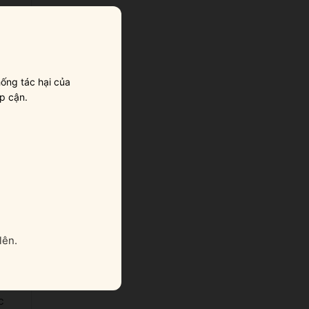
ống tác hại của
p cận.
lên.
ìn
ủa
c