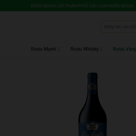
Bỏ
RƯỢU NGOẠI 247 PHÂN PHỐI CÁC LOẠI RƯỢU NGOẠI
qua
nội
Tìm
dung
kiếm:
Rượu Mạnh
Rượu Whisky
Rượu Van