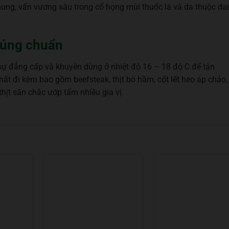
hung, vấn vương sâu trong cổ họng mùi thuốc lá và da thuộc dai
đúng chuẩn
ự đẳng cấp và khuyên dùng ở nhiệt độ 16 – 18 độ C để tận
hất đi kèm bao gồm beefsteak, thịt bò hầm, cốt lết heo áp chảo,
ịt săn chắc ướp tẩm nhiều gia vị.