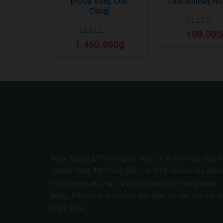
[Rượu Vang Con
Chardonnay Ru
Công]
Được xếp
190.000
hạng
5
5 sa
Được xếp
1.450.000
₫
hạng
5
5 sao
Rượu Ngoại 247 hướng tới việc trở thành một doanh
nghiệp hàng đầu trong lĩnh vực kinh doanh sản phẩ
rượu ngoại các loại, từ những chai rượu vang danh
tiếng, đến các loại whisky độc đáo và các loại rượu
mạnh khác.