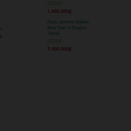
Được xếp
1.680.000
₫
hạng
5
5 sao
Rượu Johnnie Walker
Blue Year of Dragon
n
750ml
a
Được xếp
5.900.000
₫
hạng
5
5 sao