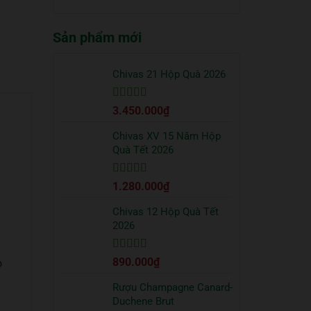
truyền
quà
có
thống?
Tết
bình
2026
Sản phẩm mới
luận
sang
ở
trọng
Cách
bạn
uống
Chivas 21 Hộp Quà 2026
nên
Vodka
tặng
Absolut
đối
Được xếp
3.450.000
₫
đúng
tác
hạng
5
5 sao
chuẩn
từ
Chivas XV 15 Năm Hộp
chuyên
Quà Tết 2026
gia
Được xếp
1.280.000
₫
hạng
5
5 sao
Chivas 12 Hộp Quà Tết
2026
Được xếp
890.000
₫
o
hạng
5
5 sao
Rượu Champagne Canard-
Duchene Brut