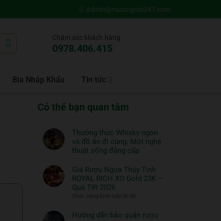
admin@ruoungoai247.com
Chăm sóc khách hàng
0978.406.415
Bia Nhập Khẩu
Tin tức
Có thể bạn quan tâm
Thưởng thức Whisky ngon
và đồ ăn đi cùng: Một nghệ
thuật sống đẳng cấp
Không
có
Giá Rượu Ngựa Thủy Tinh
bình
ROYAL RICH XO Gold 23K –
luận
Quà Tết 2026
ở
ở
Chức năng bình luận bị tắt
Thưởng
Giá
thức
Rượu
Hướng dẫn bảo quản rượu
Whisky
Ngựa