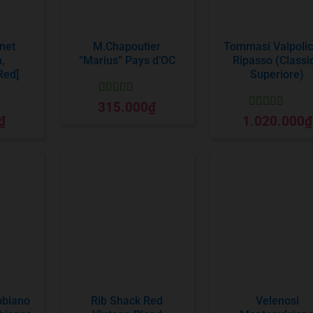
net
M.Chapoutier
Tommasi Valpolic
,
“Marius” Pays d’OC
Ripasso (Classi
Red]
Superiore)
Được xếp
315.000
₫
hạng
5
5 sao
Được xếp
₫
1.020.000
₫
o
hạng
5
5 sao
bbiano
Rib Shack Red
Velenosi