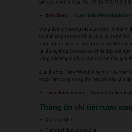
giá cao nhất là 3 lần đạt tối đa 100/100 đi
Xem thêm:
Tavernello Pinot Grigio Del
Vang đến từ thương hiệu Lapostolle thành l
họ tình cờ ghé thăm Chile và bị cuốn hút b
vùng đất trong việc làm rượu vang. Bởi vậ
tại thung lũng Central của Chile đầy bất ng
vang nổi tiếng nhất và đạt được nhiều giải t
Giải thưởng “New World Winery of the Year”
thuật làm vang và nguồn nguyên liệu của gia
Tham khảo nhanh:
Santa Carolina Vis
Thông tin chi tiết rượu van
Xuất xứ: Chile
Thương hiệu: Lapostolle