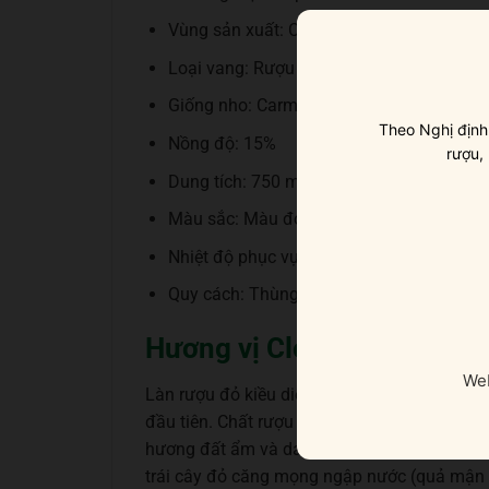
Vùng sản xuất: Central Valley / Colchagu
Loại vang: Rượu vang đỏ
Giống nho: Carmenère, Cabernet Sauvigno
Theo Nghị định
Nồng độ: 15%
rượu,
Dung tích: 750 ml
Màu sắc: Màu đỏ ruby ánh tím sâu mê h
Nhiệt độ phục vụ: Vang sẽ ngon nhất khi 
Quy cách: Thùng 6 chai
Hương vị Clos Apalta đặc 
Web
Làn rượu đỏ kiều diễm với gam màu ngọc ru
đầu tiên. Chất rượu sóng sánh bung tỏa nhữn
hương đất ẩm và da thuộc rất đỗi thân quen
trái cây đỏ căng mọng ngập nước (quả mận ch