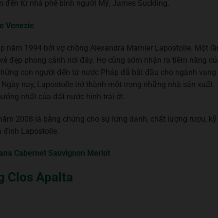
ểm đến từ nhà phê bình người Mỹ, James Suckling.
le Venezie
ập năm 1994 bởi vợ chồng Alexandra Marnier Lapostolle. Một lầ
ởi vẻ đẹp phong cảnh nơi đây. Họ cũng sớm nhận ra tiềm năng củ
y những con người đến từ nước Pháp đã bắt đầu cho ngành vang
ờ. Ngày nay, Lapostolle trở thành một trong những nhà sản xuất
hưởng nhất của đất nước hình trái ớt.
 năm 2008 là bằng chứng cho sự lừng danh, chất lượng rượu, kỹ
 đình Lapostolle.
tana Cabernet Sauvignon Merlot
g Clos Apalta