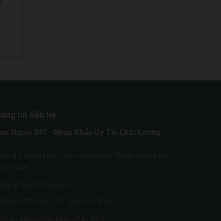
o
ông tin liên hệ
ợu Ngoại 247 - Nhập Khẩu Uy Tín Chất Lượng
Địa chỉ: 1 Hàng Da, Quận Hoàn Kiếm, Thành phố Hà Nội,
Việt Nam
Mã số thuế: 010xxxxxx
CSKH: 0978 406 415 - 0983 34 50 34
Email: admin@ruoungoai247.com