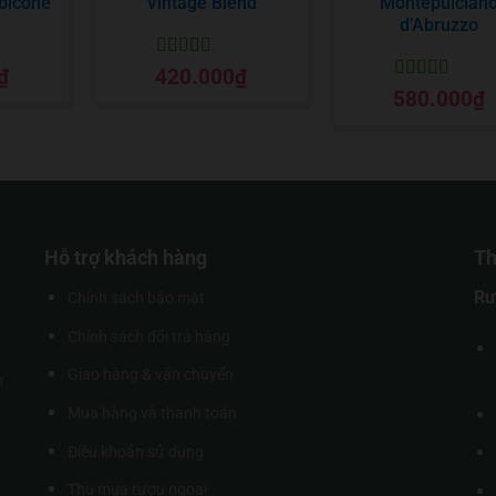
bicone
Vintage Blend
Montepulcian
d’Abruzzo
Được xếp
₫
420.000
₫
o
hạng
5
5 sao
Được xếp
580.000
₫
hạng
5
5 sao
Hỗ trợ khách hàng
Th
Rư
Chính sách bảo mật
Chính sách đổi trả hàng
Giao hàng & vận chuyển
m
Mua hàng và thanh toán
Điều khoản sử dụng
Thu mua rượu ngoại