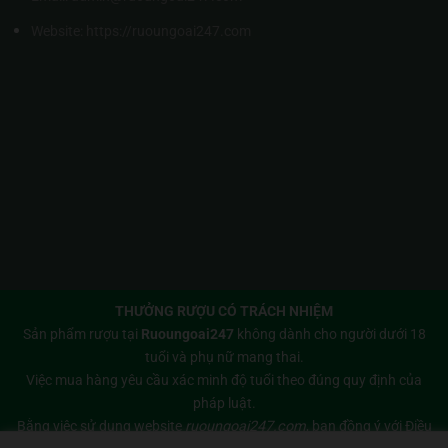
Website:
https://ruoungoai247.com
THƯỞNG RƯỢU CÓ TRÁCH NHIỆM
Sản phẩm rượu tại
Ruoungoai247
không dành cho người dưới 18
tuổi và phụ nữ mang thai.
Việc mua hàng yêu cầu xác minh độ tuổi theo đúng quy định của
pháp luật.
Bằng việc sử dụng website
ruoungoai247.com
, bạn đồng ý với
Điều