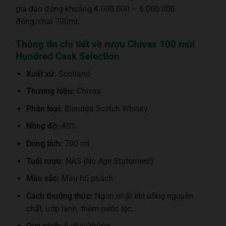
giá dao động khoảng 4.000.000 – 6.000.000
đồng/chai 700ml.
Thông tin chi tiết về rượu Chivas 100 mùi
Hundred Cask Selection
Xuất xứ:
Scotland
Thương hiệu:
Chivas
Phân loại:
Blended Scotch Whisky
Nồng độ:
40%
Dung tích:
700 ml
Tuổi rượu:
NAS (No Age Statement)
Màu sắc:
Màu hổ phách
Cách thưởng thức:
Ngon nhất khi uống nguyên
chất, ướp lạnh, thêm nước lọc…
Quy cách:
6 chai/thùng