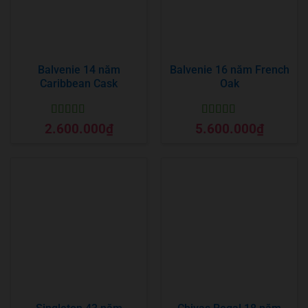
Balvenie 14 năm
Balvenie 16 năm French
Caribbean Cask
Oak
Được xếp
Được xếp
2.600.000
₫
5.600.000
₫
hạng
5
5 sao
hạng
5
5 sao