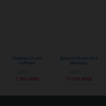
Singleton 21 năm
Balvenie 25 năm Rare
Dufftown
Marriages
Được xếp
Được xếp
7.900.000
₫
19.500.000
₫
hạng
5
5 sao
hạng
5
5 sao