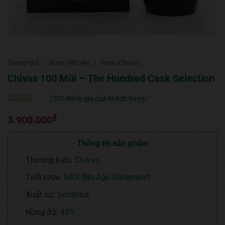
Trang chủ
/
Rượu Whisky
/
Rượu Chivas
Chivas 100 Mùi – The Hundred Cask Selection
(
290
đánh giá của khách hàng)
5
290
trên 5 dựa
₫
trên
đánh
3.900.000
giá
Thông tin sản phẩm
Thương hiệu:
Chivas
Tuổi rượu:
NAS (No Age Statement)
Xuất xứ:
Scotland
Nồng độ:
40%