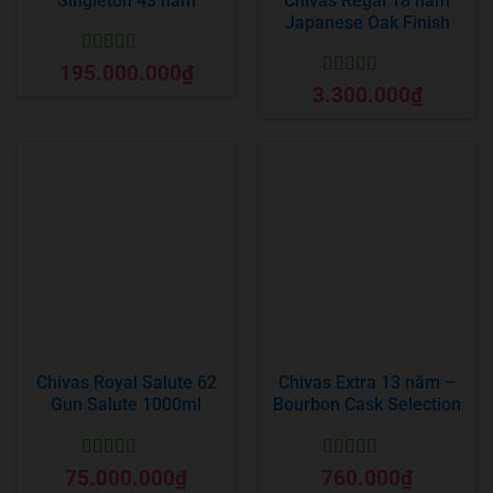
Singleton 43 năm
Chivas Regal 18 năm
Japanese Oak Finish
Được xếp
195.000.000
₫
hạng
5
5 sao
Được xếp
3.300.000
₫
hạng
5
5 sao
Chivas Royal Salute 62
Chivas Extra 13 năm –
Gun Salute 1000ml
Bourbon Cask Selection
Được xếp
Được xếp
75.000.000
₫
760.000
₫
hạng
5
5 sao
hạng
5
5 sao