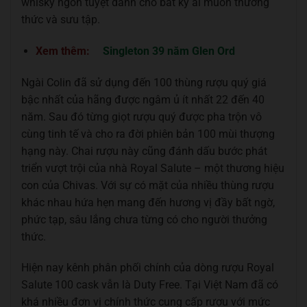
whisky ngon tuyệt dành cho bất kỳ ai muốn thưởng
thức và sưu tập.
Xem thêm:
Singleton 39 năm Glen Ord
Ngài Colin đã sử dụng đến 100 thùng rượu quý giá
bậc nhất của hãng được ngâm ủ ít nhất 22 đến 40
năm. Sau đó từng giọt rượu quý được pha trộn vô
cùng tinh tế và cho ra đời phiên bản 100 mùi thượng
hạng này. Chai rượu này cũng đánh dấu bước phát
triển vượt trội của nhà Royal Salute – một thương hiệu
con của Chivas. Với sự có mặt của nhiều thùng rượu
khác nhau hứa hẹn mang đến hương vị đầy bất ngờ,
phức tạp, sâu lắng chưa từng có cho người thưởng
thức.
Hiện nay kênh phân phối chính của dòng rượu Royal
Salute 100 cask vẫn là Duty Free. Tại Việt Nam đã có
khá nhiều đơn vị chính thức cung cấp rượu với mức