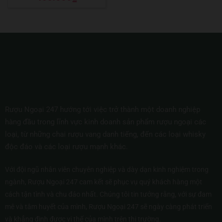
hạng
5
5 sao
Rượu Ngoại 247 hướng tới việc trở thành một doanh nghiệp
hàng đầu trong lĩnh vực kinh doanh sản phẩm rượu ngoại các
loại, từ những chai rượu vang danh tiếng, đến các loại whisky
độc đáo và các loại rượu mạnh khác.
Với đội ngũ nhân viên chuyên nghiệp và dày dạn kinh nghiệm trong
ngành, Rượu Ngoại 247 cam kết sẽ phục vụ quý khách hàng một
cách tận tình và chu đáo nhất. Chúng tôi tin tưởng rằng, với sự đam
mê và tâm huyết của mình, Rượu Ngoại 247 sẽ ngày càng phát triển
và khẳng định được vị thế của mình trên thị trường.