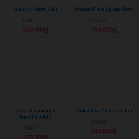
Absolut Pears [ Lê ]
Kraken Black Spiced Rum
Được xếp
Được xếp
450.000
₫
780.000
₫
hạng
5
5 sao
hạng
5
5 sao
Rượu Obaachan no
Stolichnaya Vodka 500ml
Umeshu 300ml
Được xếp
180.000
₫
hạng
5
5 sao
Được xếp
465.000
₫