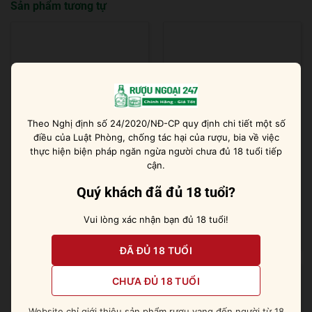
Sản phẩm tương tự
Theo Nghị định số 24/2020/NĐ-CP quy định chi tiết một số
điều của Luật Phòng, chống tác hại của rượu, bia về việc
thực hiện biện pháp ngăn ngừa người chưa đủ 18 tuổi tiếp
cận.
Absolut Elyx 4.5 lít [ 4500
Rượu Hendricks Gin |
ml ]
700ml/41%
Quý khách đã đủ 18 tuổi?
Vui lòng xác nhận bạn đủ 18 tuổi!
Được xếp
Được xếp
8.700.000
₫
940.000
₫
hạng
5
5 sao
hạng
5
5 sao
ĐÃ ĐỦ 18 TUỔI
CHƯA ĐỦ 18 TUỔI
Website chỉ giới thiệu sản phẩm rượu vang đến người từ 18