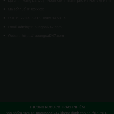
Địa chỉ: 1 Hàng Da, Quận Hoàn Kiếm, Thành phố Hà Nội, Việt Nam
Mã số thuế: 010xxxxxx
CSKH: 0978 406 415 - 0983 34 50 34
Email: admin@ruoungoai247.com
Website:
https://ruoungoai247.com
THƯỞNG RƯỢU CÓ TRÁCH NHIỆM
Sản phẩm rượu tại
Ruoungoai247
không dành cho người dưới 18