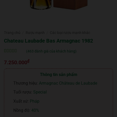
Trang chủ
/
Rượu mạnh
/
Các loại rượu mạnh khác
Chateau Laubade Bas Armagnac 1982
(
463
đánh giá của khách hàng)
5
463
trên 5 dựa
₫
trên
đánh
7.250.000
giá
Thông tin sản phẩm
Thương hiệu:
Armagnac Château de Laubade
Tuổi rượu:
Special
Xuất xứ:
Pháp
Nồng độ:
40%