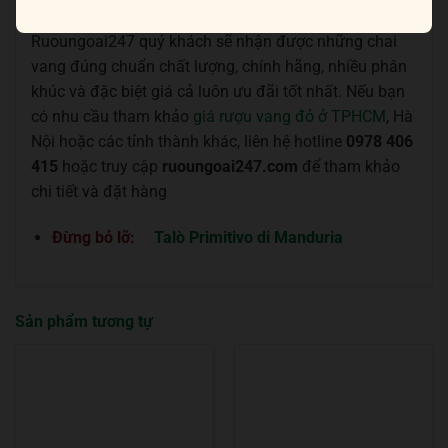
vang đỏ Pháp
nổi tiếng hiện nay. Đến với
Ruoungoai247 quý khách sẽ nhận được những chai
vang đúng chuẩn chất lượng, chính hãng, nhiều phân
khúc và đặc biệt giá cả luôn ưu đãi tốt nhất. Nếu bạn
có nhu cầu tham khảo
giá rượu vang đỏ ở TPHCM
, Hà
Nội hoặc các tỉnh thành khác, liên hệ hotline
0978 406
415
hoặc truy cập
ruoungoai247.com
để tham khảo
chi tiết và đặt hàng
Đừng bỏ lỡ:
Talò Primitivo di Manduria
Sản phẩm tương tự