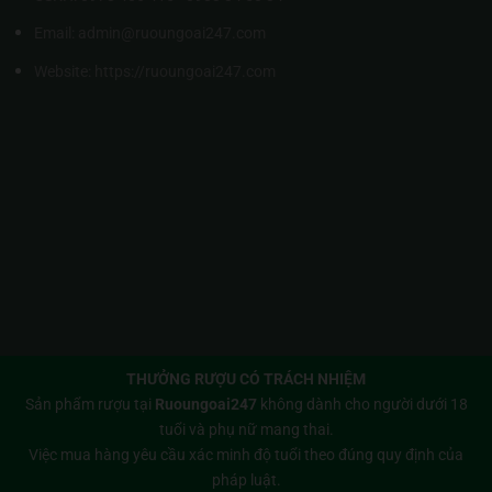
Email: admin@ruoungoai247.com
Website:
https://ruoungoai247.com
THƯỞNG RƯỢU CÓ TRÁCH NHIỆM
Sản phẩm rượu tại
Ruoungoai247
không dành cho người dưới 18
tuổi và phụ nữ mang thai.
Việc mua hàng yêu cầu xác minh độ tuổi theo đúng quy định của
pháp luật.