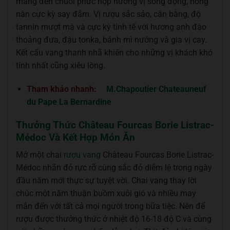
mang đến chuỗi phức hợp hương vị sống động, nồng
nàn cực kỳ say đắm. Vị rượu sắc sảo, cân bằng, độ
tannin mượt mà và cực kỳ tinh tế với hương anh đào
thoảng đưa, đậu tonka, bánh mì nướng và gia vị cay.
Kết cấu vang thanh nhã khiến cho những vị khách khó
tính nhất cũng xiêu lòng.
Tham khảo nhanh:
M.Chapoutier Chateauneuf
du Pape La Bernardine
Thưởng Thức Château Fourcas Borie Listrac-
Médoc Và Kết Hợp Món Ăn
Mở một chai
rượu vang
Château Fourcas Borie Listrac-
Médoc nhãn đỏ rực rỡ cùng sắc đỏ diễm lệ trong ngày
đầu năm mới thực sự tuyệt vời. Chai vang thay lời
chúc một năm thuận buồm xuôi gió và nhiều may
mắn đến với tất cả mọi người trong bữa tiệc. Nên để
rượu được thưởng thức ở nhiệt độ 16-18 độ C và cùng