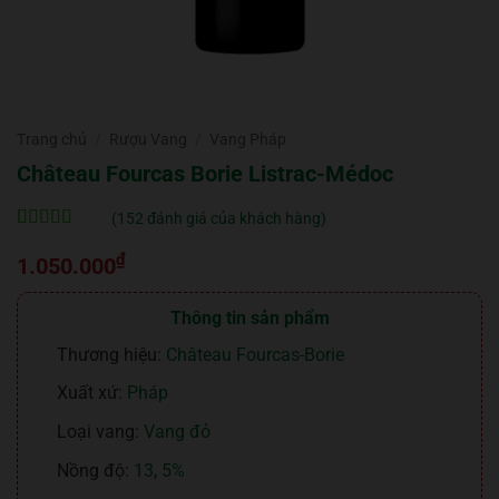
Trang chủ
/
Rượu Vang
/
Vang Pháp
Château Fourcas Borie Listrac-Médoc
(
152
đánh giá của khách hàng)
5
152
trên 5 dựa
₫
trên
đánh
1.050.000
giá
Thông tin sản phẩm
Thương hiệu:
Château Fourcas-Borie
Xuất xứ:
Pháp
Loại vang:
Vang đỏ
Nồng độ:
13
,
5%