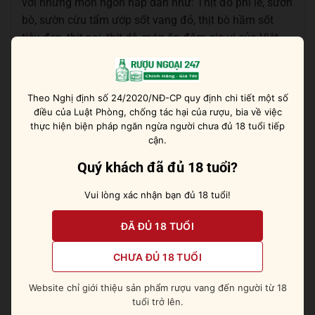
với những món ngon hấp dẫn như: Thịt đỏ phi lê, sườn
bò, sườn cừu tẩm ướp sốt vang đỏ, thịt bò hầm sốt
tiêu đen, thịt nai, thịt dê, món ăn đậm gia vị của Việt
Nam (heo quay, vịt quay,…).
Đánh Giá Từ Các Chuyên Gia Rượu Vang
Theo Nghị định số 24/2020/NĐ-CP quy định chi tiết một số
91/100 điểm tại Wine Enthusiast – vintage 2016
điều của Luật Phòng, chống tác hại của rượu, bia về việc
thực hiện biện pháp ngăn ngừa người chưa đủ 18 tuổi tiếp
92/100 tại James Suckling – vintage 2016
cận.
92/100 tại Robert Parker Wine Advocate – vintage
Quý khách đã đủ 18 tuổi?
2016
Vui lòng xác nhận bạn đủ 18 tuổi!
90/100 tại Decanter – vintage 2016
ĐÃ ĐỦ 18 TUỔI
Mua Rượu Vang Pháp Đúng Château
Fourcas Borie Listrac-Médoc Giá Tốt Ở Địa
CHƯA ĐỦ 18 TUỔI
Chỉ Nào?
Website chỉ giới thiệu sản phẩm rượu vang đến người từ 18
Cửa hàng rượu ngoại chính hãng Ruoungoai247
là
tuổi trở lên.
một trong những đơn vị nhập khẩu & phân phối
rượu