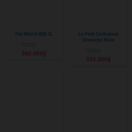
Tini Merlot BIB 3L
Le Petit Cochonnet
Grenache Rose
Được xếp
360.000
₫
hạng
5
5 sao
Được xếp
320.000
₫
hạng
5
5 sao