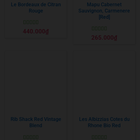
Le Bordeaux de Citran
Mapu Cabernet
Rouge
Sauvignon, Carmenere
[Red]
Được xếp
440.000
₫
hạng
5
5 sao
Được xếp
265.000
₫
hạng
5
5 sao
Rib Shack Red Vintage
Les Albizzias Cotes du
Blend
Rhone Bio Red