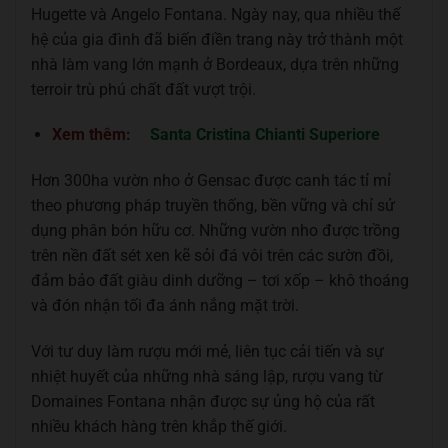
Hugette và Angelo Fontana. Ngày nay, qua nhiều thế
hệ của gia đình đã biến điền trang này trở thành một
nhà làm vang lớn mạnh ở Bordeaux, dựa trên những
terroir trù phú chất đất vượt trội.
Xem thêm:
Santa Cristina Chianti Superiore
Hơn 300ha vườn nho ở Gensac được canh tác tỉ mỉ
theo phương pháp truyền thống, bền vững và chỉ sử
dụng phân bón hữu cơ. Những vườn nho được trồng
trên nền đất sét xen kẽ sỏi đá vôi trên các sườn đồi,
đảm bảo đất giàu dinh dưỡng – tơi xốp – khô thoáng
và đón nhận tối đa ánh nắng mặt trời.
Với tư duy làm rượu mới mẻ, liên tục cải tiến và sự
nhiệt huyết của những nhà sáng lập, rượu vang từ
Domaines Fontana nhận được sự ủng hộ của rất
nhiều khách hàng trên khắp thế giới.