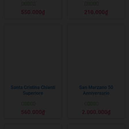
Được xếp
Được xếp
550.000
₫
210.000
₫
hạng
5
5 sao
hạng
5
5 sao
Santa Cristina Chianti
San Marzano 50
Superiore
Anniversario
Được xếp
Được xếp
560.000
₫
2.000.000
₫
hạng
5
5 sao
hạng
5
5 sao