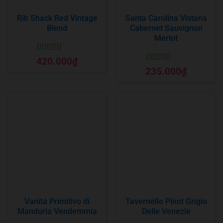
Rib Shack Red Vintage
Santa Carolina Vistana
Blend
Cabernet Sauvignon
Merlot
Được xếp
420.000
₫
hạng
5
5 sao
Được xếp
235.000
₫
hạng
5
5 sao
Vanitá Primitivo di
Tavernello Pinot Grigio
Manduria Vendemmia
Delle Venezie