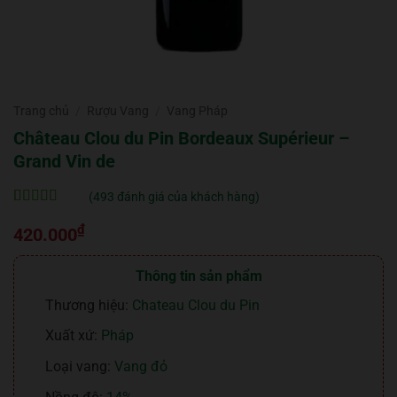
Trang chủ
/
Rượu Vang
/
Vang Pháp
Château Clou du Pin Bordeaux Supérieur –
Grand Vin de
(
493
đánh giá của khách hàng)
5
493
trên 5 dựa
₫
trên
đánh
420.000
giá
Thông tin sản phẩm
Thương hiệu:
Chateau Clou du Pin
Xuất xứ:
Pháp
Loại vang:
Vang đỏ