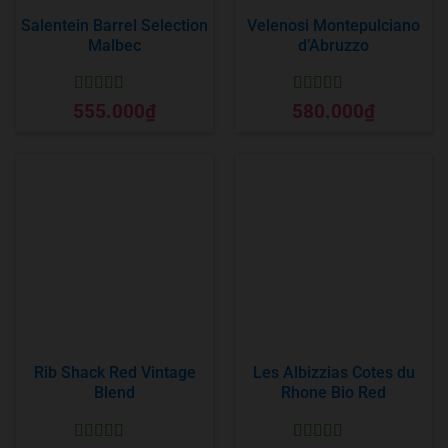
Salentein Barrel Selection
Velenosi Montepulciano
Malbec
d’Abruzzo
Được xếp
Được xếp
555.000
₫
580.000
₫
hạng
5
5 sao
hạng
5
5 sao
Rib Shack Red Vintage
Les Albizzias Cotes du
Blend
Rhone Bio Red