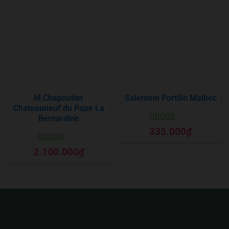
M.Chapoutier
Salentein Portillo Malbec
Chateauneuf du Pape La
Bernardine
Được xếp
335.000
₫
hạng
5
5 sao
Được xếp
2.100.000
₫
hạng
5
5 sao