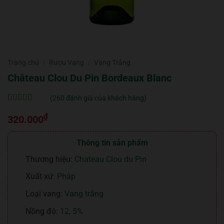
Trang chủ
/
Rượu Vang
/
Vang Trắng
Château Clou Du Pin Bordeaux Blanc
(
260
đánh giá của khách hàng)
5
260
trên 5 dựa
₫
trên
đánh
320.000
giá
Thông tin sản phẩm
Thương hiệu:
Chateau Clou du Pin
Xuất xứ:
Pháp
Loại vang:
Vang trắng
Nồng độ:
12
,
5%