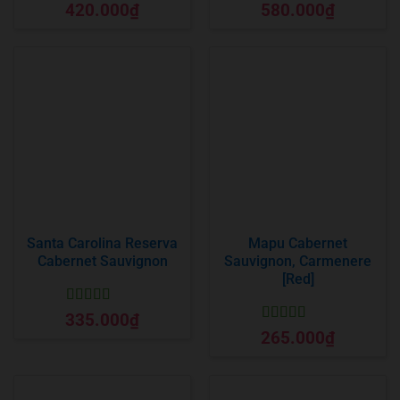
Được xếp
Được xếp
420.000
₫
580.000
₫
hạng
5
5 sao
hạng
5
5 sao
Santa Carolina Reserva
Mapu Cabernet
Cabernet Sauvignon
Sauvignon, Carmenere
[Red]
Được xếp
335.000
₫
hạng
5
5 sao
Được xếp
265.000
₫
hạng
5
5 sao