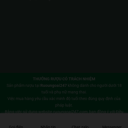
THƯỞNG RƯỢU CÓ TRÁCH NHIỆM
Sản phẩm rượu tại
Ruoungoai247
không dành cho người dưới 18
tuổi và phụ nữ mang thai.
Việc mua hàng yêu cầu xác minh độ tuổi theo đúng quy định của
pháp luật.
Bằng việc sử dụng website
ruoungoai247.com
, bạn đồng ý với
Điều
khoản sử dụng
và
Chính sách bảo mật
của chúng tôi.
Copyright 2026 © Bản quyền thuộc về
Rượu Ngoại 247
Gọi điện
Nhắn tin
Chat zalo
Messenger