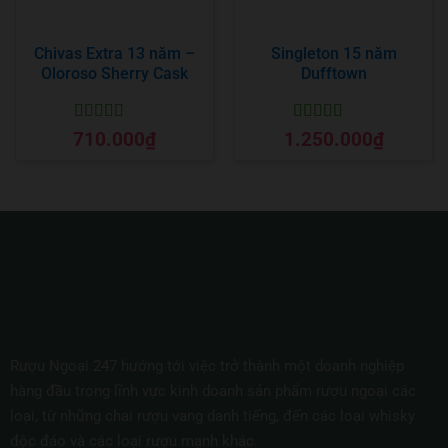
Chivas Extra 13 năm –
Singleton 15 năm
Oloroso Sherry Cask
Dufftown
Được xếp
Được xếp
710.000
₫
1.250.000
₫
hạng
5
5 sao
hạng
5
5 sao
Rượu Ngoại 247 hướng tới việc trở thành một doanh nghiệp
hàng đầu trong lĩnh vực kinh doanh sản phẩm rượu ngoại các
loại, từ những chai rượu vang danh tiếng, đến các loại whisky
độc đáo và các loại rượu mạnh khác.