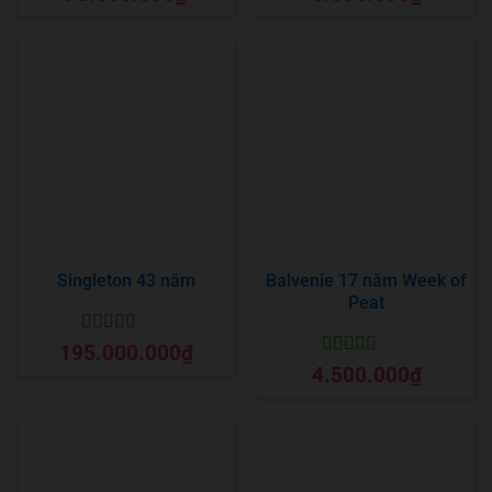
hạng
5
5 sao
hạng
5
5 sao
Singleton 43 năm
Balvenie 17 năm Week of
Peat
Được xếp
195.000.000
₫
hạng
5
5 sao
Được xếp
4.500.000
₫
hạng
5
5 sao