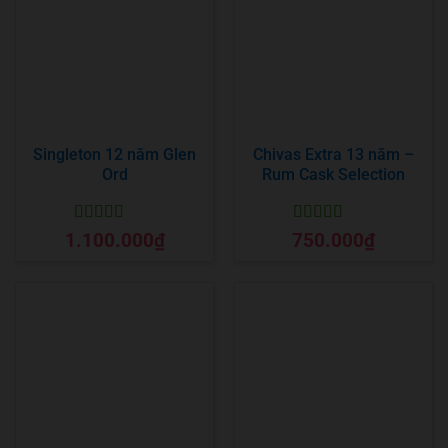
Singleton 12 năm Glen
Chivas Extra 13 năm –
Ord
Rum Cask Selection
Được xếp
Được xếp
1.100.000
₫
750.000
₫
hạng
5
5 sao
hạng
5
5 sao