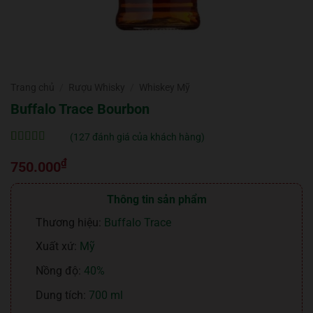
Trang chủ
/
Rượu Whisky
/
Whiskey Mỹ
Buffalo Trace Bourbon
(
127
đánh giá của khách hàng)
5
127
trên 5 dựa
₫
trên
đánh
750.000
giá
Thông tin sản phẩm
Thương hiệu:
Buffalo Trace
Xuất xứ:
Mỹ
Nồng độ:
40%
Dung tích:
700 ml