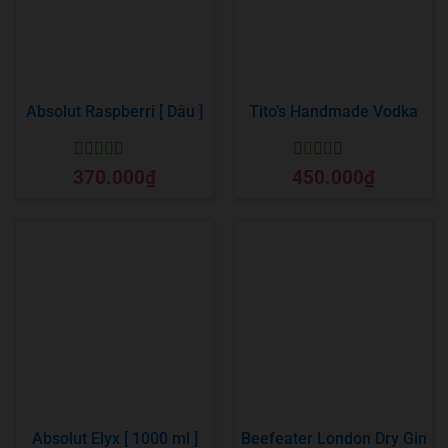
Absolut Raspberri [ Dâu ]
Tito’s Handmade Vodka
Được xếp
Được xếp
370.000
₫
450.000
₫
hạng
5
5 sao
hạng
5
5 sao
Absolut Elyx [ 1000 ml ]
Beefeater London Dry Gin