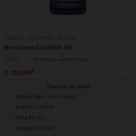
Trang chủ
/
Rượu mạnh
/
Rượu Gin
Ben Lomond Scottish Gin
(
198
đánh giá của khách hàng)
5
198
trên 5 dựa
₫
trên
đánh
2.100.000
giá
Thông tin sản phẩm
Thương hiệu:
Loch Lomond
Xuất xứ:
Scotland
Nồng độ:
43%
Dung tích:
700 ml