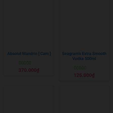
Absolut Mandrin [ Cam ]
Seagram’s Extra Smooth
Vodka 500ml
Được xếp
370.000
₫
hạng
5
5 sao
Được xếp
125.000
₫
hạng
5
5 sao