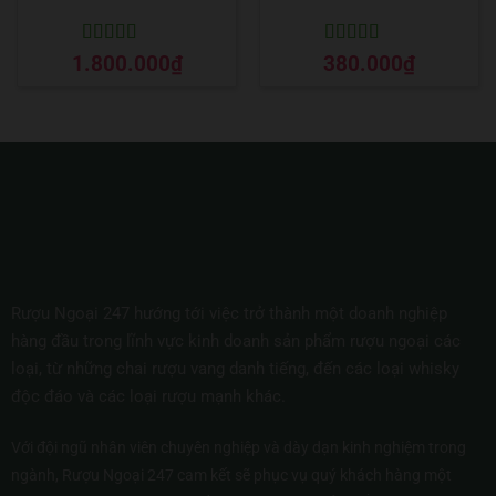
Được xếp
Được xếp
1.800.000
₫
380.000
₫
hạng
5
5 sao
hạng
5
5 sao
Rượu Ngoại 247 hướng tới việc trở thành một doanh nghiệp
hàng đầu trong lĩnh vực kinh doanh sản phẩm rượu ngoại các
loại, từ những chai rượu vang danh tiếng, đến các loại whisky
độc đáo và các loại rượu mạnh khác.
Với đội ngũ nhân viên chuyên nghiệp và dày dạn kinh nghiệm trong
ngành, Rượu Ngoại 247 cam kết sẽ phục vụ quý khách hàng một