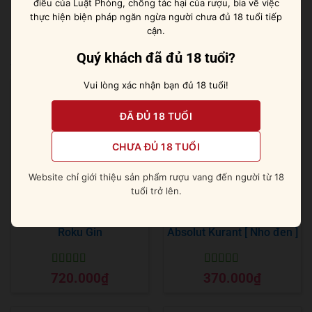
điều của Luật Phòng, chống tác hại của rượu, bia về việc
hoặc món tráng miệng trái cây.
thực hiện biện pháp ngăn ngừa người chưa đủ 18 tuổi tiếp
cận.
Quý khách đã đủ 18 tuổi?
Sản phẩm tương tự
Vui lòng xác nhận bạn đủ 18 tuổi!
ĐÃ ĐỦ 18 TUỔI
CHƯA ĐỦ 18 TUỔI
Website chỉ giới thiệu sản phẩm rượu vang đến người từ 18
tuổi trở lên.
Roku Gin
Absolut Kurant [ Nho đen ]
Được xếp
Được xếp
720.000
₫
370.000
₫
hạng
5
5 sao
hạng
5
5 sao